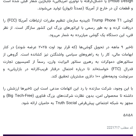
Proud Design) یا «شکل‌گرفته با نوآوری آمریکایی» جایگزین شعار قبلی شده است
و قطعات آن در خارج از آمریکا (عمدتاً تایوان) تولید می‌شوند.
گوشی Trump Phone T1 تاییدیه سازمان تنظیم مقررات ارتباطات آمریکا (FCC) را
دریافت کرده و به طور رسمی با اپراتورهای بزرگ این کشور سازگار است. از نظر
فنی، این دستگاه یک گوشی میان‌رده به شمار می‌رود.
تاخیر ۹ ماهه در تحویل گوشی‌ها (که قرار بود اوت ۲۰۲۵ عرضه شوند) در کنار
ابهامات مالی، کار را به راهروهای سیاسی واشنگتن نیز کشانده است. گروهی از
سناتورهای دموکرات به رهبری سناتور الیزابت وارن، رسماً از کمیسیون تجارت
فدرال (FTC) خواسته‌اند تا درباره احتمال «رفتار فریب‌کارانه در بازاریابی» و
سرنوشت ودیعه‌های ۱۰۰ دلاری مشتریان تحقیق کند.
با این وجود، شرکت سازنده با رد این اتهامات مدعی است این تاخیرها ارزشش را
داشته تا محصولی امن، بدون نظارت شرکت‌های بزرگ فناوری (Big Tech-Free) و
مجهز به شبکه اجتماعی پیش‌فرض Truth Social به حامیان ارائه شود.
۵۸۵۸
کد مطلب
2221717