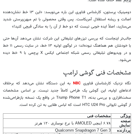
پرچم عملاً حذف شده است.
دومینیک پرستون، کارشناس فناوری این باره می‌نویسد: «این ۱۳ خط نشان‌دهنده
اصالت و ریشه استقلال آمریکاست. پس وقتی محصولی با تم میهن‌پرستی شدید
می‌سازید، اصلاً ایده خوبی نیست که دو خط از آن را به سادگی قیچی کنید!»
جالب‌تر اینجاست که بررسی تیزرهای تبلیغاتی این شرکت نشان می‌دهد آن‌ها حتی
با خودشان هم هماهنگ نبوده‌اند؛ در لوگوی اولیه ۱۳ خط، در سایت رسمی ۱۱ خط
و در ویدیوهای تبلیغاتی رسمی شبکه اجتماعی ایکس X پرچمی با ۹ خط دیده
می‌شود.
مشخصات فنی گوشی ترامپ
نگاه نزدیک کارشناسان فناوری
NBC
به این دستگاه نشان می‌دهد که برخلاف
ادعاهای اولیه، این گوشی یک طراحی کاملاً جدید نیست. بر اساس مشخصات
سخت‌افزاری و بررسی بدنه، Trump Phone T1 در واقع یک نسخه بازطراحی‌شده
از گوشی تایوانی HTC U24 Pro است که لباس طلایی به تن کرده است.
ویژگی
مشخصات فنی
صفحه
۶.۷۸ اینچی AMOLED با نرخ نوسازی ۱۲۰ هرتز
نمایش
پردازنده
Qualcomm Snapdragon 7 Gen 3