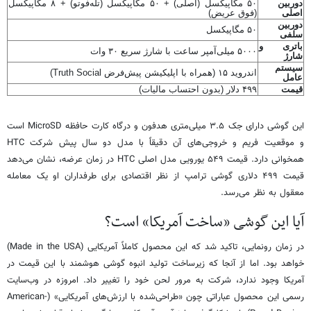
دوربین
۵۰ مگاپیکسل (اصلی) + ۵۰ مگاپیکسل (تله‌فوتو) + ۸ مگاپیکسل
اصلی
(فوق عریض)
دوربین
۵۰ مگاپیکسل
سلفی
باتری و
۵۰۰۰ میلی‌آمپر ساعت با شارژ سریع ۳۰ وات
شارژ
سیستم
اندروید ۱۵ (همراه با اپلیکیشن پیش‌فرض Truth Social)
عامل
قیمت
۴۹۹ دلار (بدون احتساب مالیات)
این گوشی دارای جک ۳.۵ میلی‌متری هدفون و درگاه کارت حافظه MicroSD است
و موقعیت فریم و خروجی‌های آن دقیقاً با مدل دو سال پیش شرکت HTC
همخوانی دارد. قیمت ۵۴۹ یورویی مدل اصلی HTC در زمان عرضه، نشان می‌دهد
قیمت ۴۹۹ دلاری گوشی ترامپ از نظر اقتصادی برای طرفداران او یک معامله
معقول به نظر می‌رسد.
آیا این گوشی «ساخت آمریکا» است؟
در زمان رونمایی، تاکید شد که این محصول کاملاً آمریکایی (Made in the USA)
خواهد بود. اما از آنجا که زیرساخت تولید انبوه گوشی هوشمند با این قیمت در
آمریکا وجود ندارد، شرکت به مرور لحن خود را تغییر داد. امروزه در وب‌سایت
رسمی این محصول عباراتی چون «طراحی‌شده با ارزش‌های آمریکایی» (American-