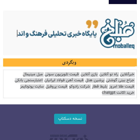
وبگردی
خبرآنلاین
راه نو آنلاین
بازی آنلاین
قیمت تلویزیون سونی
مبل مینیمال
جراح بینی گوشتی
پرشین هتل
قیمت آهن فولاد ایرانیان
اعتبارسنجی بانکی
قیمت طلا امروز
بلیط قطار
شرکت رادوکو
قیمت پروفیل
سایت یوتوتایمز
خرید اکانت chatgpt
نسخه دسکتاپ