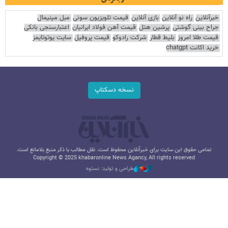
خبرآنلاین
راه نو آنلاین
بازی آنلاین
قیمت تلویزیون سونی
مبل مینیمال
جراح بینی گوشتی
پرشین هتل
قیمت آهن فولاد ایرانیان
اعتبارسنجی بانکی
قیمت طلا امروز
بلیط قطار
شرکت رادوکو
قیمت پروفیل
سایت یوتوتایمز
خرید اکانت chatgpt
نسخه دسکتاپ
تمامی حقوق این سایت برای خبرآنلاین محفوظ است. نقل مطالب با ذکر منبع بلامانع است.
Copyright © 2025 khabaronline News Agancy, All rights reserved
طراحی و تولید: نستوه