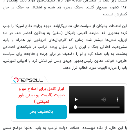
هشت روز بعد، در سخنرانی سالانه خود برای دیپلمات‌های مورد تأیید واتیکان از
۱۸۴ کشور، صریح‌تر گفت: «جنگ دوباره مُد شده و اشتیاق به جنگ در حال
گسترش است.»
این انتقادات واتیکان از سیاست‌های نظامی‌گرایانه، توجه وزارت دفاع آمریکا را جلب
کرد؛ به‌طوری که نماینده قدیمی واتیکان (سفیر) به پنتاگون احضار شد. در ماه
آوریل، تنش‌ها بیشتر شد؛ زمانی که کاردینال‌های آمریکایی نیز همراه با پاپ،
مشروعیت اخلاقی جنگ با ایران را زیر سؤال بردند. ترامپ در شبکه‌های اجتماعی
به‌شدت به پاپ حمله کرد و او را «ضعیف در برابر جرم» و «فاجعه برای سیاست
خارجی» خواند. معاون رئیس‌جمهور، جی‌دی ونس نیز تلاش کرد با ادبیاتی آموزشی،
پاپ را درباره الهیات مورد خطاب قرار دهد.
ابزار کامل برای اصلاح مو و
صورت (قیمت رو ببینی باور
نمیکنی!)
باتخفیف بخر
با این حال، از نگاه نویسنده، حملات دولت ترامپ به پاپ، نه‌تنها موضع سنتی