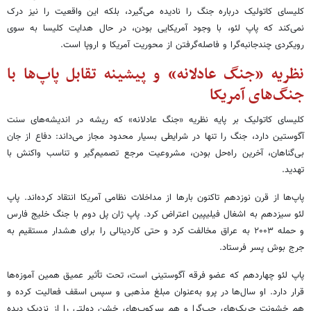
کلیسای کاتولیک درباره جنگ را نادیده می‌گیرد، بلکه این واقعیت را نیز درک
نمی‌کند که پاپ لئو، با وجود آمریکایی بودن، در حال هدایت کلیسا به سوی
رویکردی چندجانبه‌گرا و فاصله‌گرفتن از محوریت آمریکا و اروپا است.
نظریه «جنگ عادلانه» و پیشینه تقابل پاپ‌ها با
جنگ‌های آمریکا
کلیسای کاتولیک بر پایه نظریه «جنگ عادلانه» که ریشه در اندیشه‌های سنت
آگوستین دارد، جنگ را تنها در شرایطی بسیار محدود مجاز می‌داند: دفاع از جان
بی‌گناهان، آخرین راه‌حل بودن، مشروعیت مرجع تصمیم‌گیر و تناسب واکنش با
تهدید.
پاپ‌ها از قرن نوزدهم تاکنون بارها از مداخلات نظامی آمریکا انتقاد کرده‌اند. پاپ
لئو سیزدهم به اشغال فیلیپین اعتراض کرد. پاپ ژان پل دوم با جنگ خلیج فارس
و حمله ۲۰۰۳ به عراق مخالفت کرد و حتی کاردینالی را برای هشدار مستقیم به
جرج بوش پسر فرستاد.
پاپ لئو چهاردهم که عضو فرقه آگوستینی است، تحت تأثیر عمیق همین آموزه‌ها
قرار دارد. او سال‌ها در پرو به‌عنوان مبلغ مذهبی و سپس اسقف فعالیت کرده و
هم خشونت چریک‌های چپ‌گرا و هم سرکوب‌های خشن دولتی را از نزدیک دیده