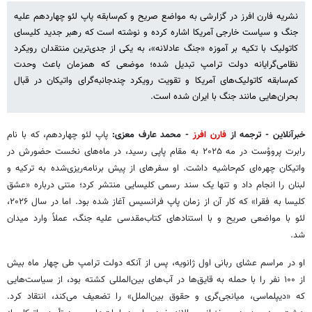
نشریه فارن افرز در گزارشی به مواضع صریح و کم‌سابقه پاپ لئو چهاردهم علیه
جنگ و سیاست خارجی آمریکا اشاره کرده و نوشته است که رهبر جدید کلیسای
کاتولیک با تکیه بر آموزه «جنگ عادلانه»، به یکی از جدی‌ترین منتقدان رویکرد
نظامی‌گرایانه دولت ترامپ تبدیل شده؛ موضعی که همزمان باعث وحدت
کم‌سابقه کاتولیک‌های آمریکا و تقویت رویکرد چندجانبه‌گرای واتیکان در قبال
بحران‌هایی مانند جنگ با ایران شده است.
خبرآنلاین - ترجمه از
فارن افرز
- محمد عارف معزی:
پاپ لئو چهاردهم، که با نام
رابرت پرووُست در مه ۲۰۲۵ به مقام پاپی رسید، در ماه‌های نخست حضورش در
واتیکان چهره‌ای کم‌حاشیه داشت. او سفرهای از پیش برنامه‌ریزی‌شده به ترکیه و
لبنان را انجام داد و تنها یک سند رسمی کلیسایی منتشر کرد؛ متنی درباره «عشق
کلیسا به فقرا» که کار آن از زمان پاپ فرانسیس آغاز شده بود. اما در سال ۲۰۲۶،
لئو با مواضعی صریح و با استنادهای کتاب‌مقدسی علیه جنگ، عملاً وارد میدان
شد.
او در مراسم عشای ربانی اول ژانویه، پس از آنکه دولت ترامپ طی چهار ماه بیش
از ۱۰۰ نفر را با حمله به قایق‌ها در آب‌های بین‌المللی کشته بود، از سیاست‌هایی
که «دیپلماسی، میانجی‌گری و حقوق بین‌الملل» را تضعیف می‌کند، انتقاد کرد.