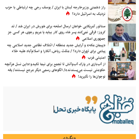
راز دشمنی وزیرخارجه لبنان با ایران / یوسف رجی چه ارتباطی با حزب
نزدیک به اسرائیل دارد؟
سناتور آمریکایی خواهان ارسال اسلحه برای شورش در ایران شد / تد
کروز: فرقی نمی‌کند پسر شاه روی کار بیاید یا مریم رجوی، هر کسی جز
جمهوری اسلامی
«پیمان مکه» و آرایش جدید منطقه / ائتلاف نظامی جدید اسلامی چه
پیامی برای تهران دارد؟ / مثلث ریاض، آنکارا و اسلام‌آباد علیه خلاء
امنیتی غرب
از آب‌بازی در پارک آب‌وآتش تا تجمع برای نیما تکیدو؛«این نسل هرآنچه
حکومتی نیست می‌پسندند»/ الگوهای رسمی دیگر مرجع نیستند/ یقه
نوجوان‌ها را نگیرید!
وبگردی