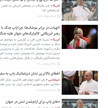
آمریکا
پاپ واتیکان در موضعی تاریخی به نقش کلیس
عذرخواهی کرد.
۱۴۰۵-۰۳-۰۴ ۱۶:۴۱
الهیات در برابر موشک‌ها؛ چرا پاپ جنگ با ای
رهبر آمریکایی کاتولیک‌های جهان علیه جنگ
آمریکا
نشریه فارن افرز در گزارشی به مواضع صری
جنگ و سیاست خارجی آمریکا اشاره کرده و نوشته 
تکیه بر آموزه «جنگ عادلانه»، به یکی از جدی‌ترین
تبدیل شده؛ موضعی که همزمان باعث وحدت کم‌ساب
چندجانبه‌گرای واتیکان در قبال بحران‌هایی مانند 
۱۴۰۵-۰۲-۳۰ ۱۹:۰۰
اعطای بالاترین نشان دیپلماتیک پاپ به سفیر
دیپلماسی
پاپ لئون چهاردهم بالاترین نشان افت
مختاری سفیر جمهوری اسلامی ایران نزد سریر مقد
۱۴۰۵-۰۲-۲۲ ۱۷:۱۵
دعای پاپ برای آرام‌شدن تنش در جهان