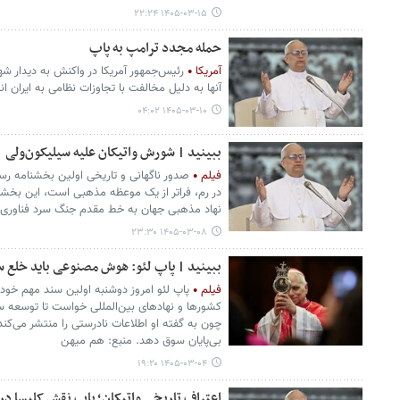
۱۴۰۵-۰۳-۱۵ ۲۲:۲۴
حمله مجدد ترامپ به پاپ
آمریکا
رئیس‌جمهور آمریکا در واکنش به دیدار شهر
آنها به دلیل مخالفت با تجاوزات نظامی به ایران انت
۱۴۰۵-۰۳-۱۰ ۰۴:۰۲
ببینید | شورش واتیکان علیه سیلیکون‌ولی
فیلم
صدور ناگهانی و تاریخی اولین بخشنامه رس
در رم، فراتر از یک موعظه مذهبی است، این بخشن
نهاد مذهبی جهان به خط مقدم جنگ سرد فناوری
۱۴۰۵-۰۳-۰۸ ۲۳:۳۰
ببینید | پاپ لئو: هوش مصنوعی باید خلع س
فیلم
پاپ لئو امروز دوشنبه اولین سند مهم خود
کشورها و نهادهای بین‌المللی خواست تا توسعه 
چون به گفته او اطلاعات نادرستی را منتشر می‌ک
بی‌پایان سوق دهد. منبع: هم میهن
۱۴۰۵-۰۳-۰۴ ۱۹:۲۰
اعتراف تاریخی واتیکان؛ پاپ نقش کلیسا در 