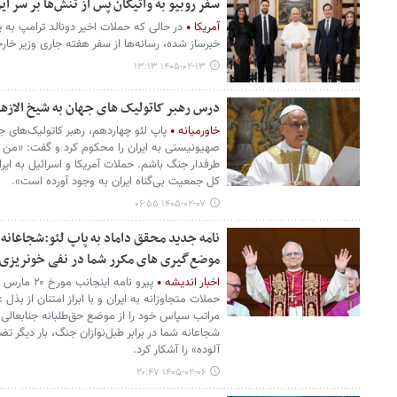
سفر روبیو به واتیکان پس از تنش‌ها بر سر ای
آمریکا
در حالی که حملات اخیر دونالد ترامپ به پ
خبرساز شده، رسانه‌ها از سفر هفته جاری وزیر خارج
۱۴۰۵-۰۲-۱۳ ۱۳:۱۳
درس رهبر کاتولیک های جهان به شیخ الازه
خاورمیانه
پاپ لئو چهاردهم، رهبر کاتولیک‌های جه
صهیونیستی به ایران را محکوم کرد و گفت: «من به
طرفدار جنگ باشم. حملات آمریکا و اسرائیل به ایر
کل جمعیت بی‌گناه ایران به وجود آورده است».
۱۴۰۵-۰۲-۰۷ ۰۶:۵۵
نامه جدید محقق داماد به پاپ لئو:شجاعانه د
موضع‌گیری های مکرر شما در نفی خونریزی
اخبار اندیشه
حملات متجاوزانه به ایران و با ابراز امتنان از بذل 
مراتب سپاس خود را از موضع حق‌طلبانه جنابعالی 
شجاعانه شما در برابر طبل‌نوازان جنگ، بار دیگر
آلوده» را آشکار کرد.
۱۴۰۵-۰۲-۰۶ ۲۰:۴۷