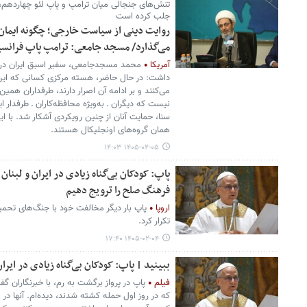
تنش‌های جنجالی میان ترامپ و پاپ لئو چهاردهم، ت
جلب کرده است
روایت دینی از سیاست خارجی؛ چگونه ایمان 
می‌گذارد/ مسجد جامعی: ترامپ پاپ فرانسیس
آمریکا
محمد مسجدجامعی، سفیر اسبق ایران در وات
داشت: در حال حاضر، هسته مرکزی کسانی که این ج
می‌کنند و بر ادامه آن اصرار دارند، طرفداران همین
نیست که دیگران ـ به‌ویژه محافظه‌کاران ـ طرفدار ا
سنا، حمایت آنان از چنین رویکردی آشکار شد. با
همان گروه‌های اونجلیکال هستند.
۱۴۰۵-۰۲-۰۵ ۱۴:۰۳
پاپ: کودکان بی‌گناه زیادی در ایران و لبنا
فرهنگ صلح را ترویج دهیم
اروپا
پاپ بار دیگر مخالفت خود با جنگ‌های تحمیلی 
تکرار کرد.
۱۴۰۵-۰۲-۰۴ ۱۷:۴۰
ببینید | پاپ: کودکان بی‌گناه زیادی در ایرا
فیلم
پاپ در پرواز برگشت به رم، با خبرنگاران گفت
که در روز اول حمله کشته شدند، دیده‌ام. آنها در