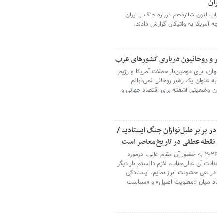
ران
اپ لئون شانزدهم درباره جنگ با ایران
ه آمریکا به واتیکان گزارش دادند.
ر و روحانیون درباری کشورهای عرب
ان، برای دومین‌بار حملات آمریکا و رژیم
 عنوان یک رهبر روحانی نمی‌توانم
ان وضعیتی آشفته برای اقتصاد جهانی و
ر برابر طبل‌نوازان جنگ ایستادید /
 نقطه عطفی در تاریخ معاصر است
پیرو نامه اینجانب مورخ ۲۰ مارس ۲۰۲۶ به حضور آن مقام عالی، درمورد
عنایت آن عالی‌جناب، لازم دانستم بار دیگر
در نفی خشونت ابراز نمایم. ایستادگی
 تضاد میان «معنویت اصیل» و «سیاست