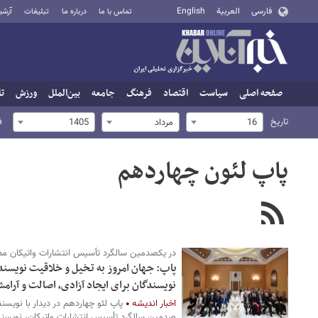
فارسی
العربية
English
تماس با ما
درباره ما
تبلیغات
آرشی
صفحه اصلی
سیاست
اقتصاد
فرهنگ
جامعه
بین‌الملل
ورزش
تا
تاریخ
ف
16
مرداد
1405
پاپ لئون چهاردهم
در یکصدمین سالگرد تأسیس انتشارات واتیکان م
پاپ: جهان امروز به تخیل و خلاقیت نویسندگ
نویسندگان برای ایجاد آزادی، اصالت و آرامش
اخبار اندیشه
پاپ لئو چهاردهم در دیدار با نوی
صدمین سالگرد تأسیس انتشارات واتیکان، نویسندگ