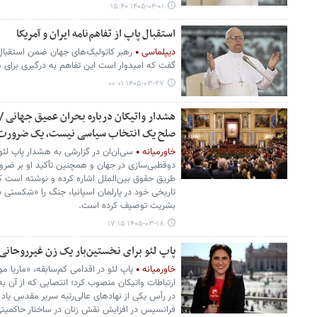
۱۴۰۵-۰۴-۰۱ ۱۵:۴۰
استقبال پاپ از تفاهم‌نامه ایران و آمریکا
دیپلماسی
رهبر کاتولیک‌های جهان ضمن استقبال ا
گفت که امیدوار است این تفاهم به درگیری برای 
۱۴۰۵-۰۳-۲۷ ۰۰:۰۱
هشدار واتیکان درباره بحران عمیق جهانی /
صلح یک انتخاب سیاسی نیست، یک ضرورت
خاورمیانه
سی‌ان‌ان در گزارشی به هشدار پاپ لئ
دوقطبی‌سازی در جهان و همچنین تأکید او بر ضرو
طریق حقوق بین‌الملل اشاره کرده و نوشته است که
تاریخی خود در پارلمان اسپانیا، جنگ را «شکستی 
بشریت توصیف کرده است.
۱۴۰۵-۰۳-۱۸ ۱۷:۱۵
پاپ لئو برای نخستین‌بار یک زن غیرروحانی 
خاورمیانه
پاپ لئو در اقدامی کم‌سابقه، «ماریا 
ارتباطات واتیکان منصوب کرد؛ انتصابی که از آن 
در رأس یکی از نهادهای عالی‌رتبه سریر مقدس یاد 
فرانسیس در افزایش نقش زنان در ساختار حاکمیت