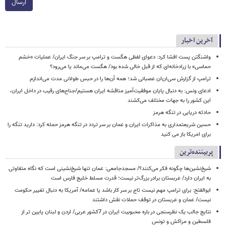
ارسال
آخرین اخبار
واشنگتن پست افشا کرد: دعوای لفظی هگست و ترامپ بر سر جنگ ایران/ عملیات «خشم
حماسی» با زرادخانه‌ای که از قبل خالی شده بود/ هگست می‌ماند یا می‌رود؟
ترامپ از گزارش سی‌ان‌ان عصبانی شد؛ همه آن‌ها را در حبس طولانی مدت می‌اندازم
ادعای ونس: به دنبال پایان موفقیت‌آمیز مناقشه ایران هستیم/جناح‌های رقیب در داخل ایران،
این کشور را به جهات مختلف می‌کشند
حادثه دریایی در تنگه هرمز
حسین شریعتمداری به مذاکرات ایران و عمان بر سر تردد در تنگه هرمز حمله کرد: دارید تنگه را
برای امریکا باز می کنید
پربیننده‌ترین
شیخ‌نشین‌ها چگونه فکر می‌کنند؟/ مسجدجامعی: عمان تنها شیخ‌نشینی است که نگاه متفاوتی
به ایران دارد/ عربستان برادر بزرگ‌تر نیست؛ قدرت مسلط خلیج فارس است
ابوالفتح: برای ترامپ مهم نیست تاج بر سر کار باشد یا عمامه/ آمریکا به دنبال تغییر حکومت
نیست/ عمان و عربستان در توقف حملات نقش داشتند
نتایج جالب یک نظرسنجی در باره محبوبیت ایران در 7کشور عربی/ اردن و لبنان پایین تر از
فلسطین و مراکش و تونس