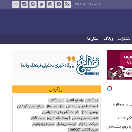
شنبه ۱۷ مرداد ۱۴۰۵
انتشارات
وبلاگ
استان‌ها
وبگردی
خبرآنلاین
راه نو آنلاین
بازی آنلاین
نی در سمنان/
قیمت تلویزیون سونی
مبل مینیمال
جراح بینی گوشتی
پرشین هتل
قیمت آهن فولاد ایرانیان
اعتبارسنجی بانکی
قیمت طلا امروز
بلیط قطار
گیر شدند
شرکت رادوکو
قیمت پروفیل
سایت یوتوتایمز
عزرائیل» روی پشت‌بام
خرید اکانت chatgpt