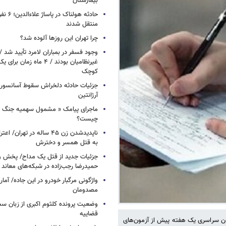
بیمارستان
حادثه هولن
منتقل شدند
چرا تهران این روزها آلوده شد؟
وجود فسفر در بمباران لامرد تأیید شد 
غیرنظامیان بودند / ۴ ماه زم
کوچک
جزئیات حادثه دلخراش سقوط آسانسور 
آرژانتین
ماجرای پیامک « مشمول سهمیه جنگ 
چیست؟
ناپدیدشدن زن ۴۵ ساله در تهران
به قتل همسر و دخترش
جزئیات جدید از قتل یک مداح/ پخش و
حمیدرضا رجب‌زاده در شبکه‌های معاند
واژگونی مرگبار خودرو در این جاده/ آمار
مصدومان
وضعیت پرونده کلثوم اکبری از زبان س
قضاییه
ن سراسری یک هفته پیش از آزمون‌های