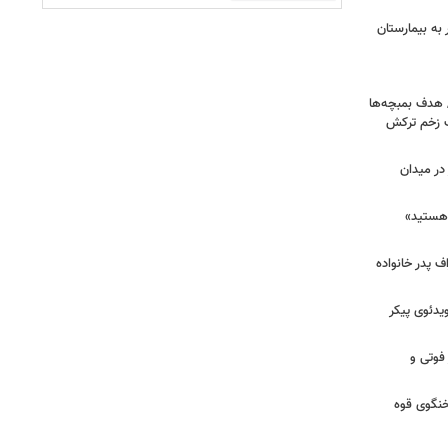
اک در پاساژ علاءالدین؛ ۶ نفر به بیمارستان
/ هدف بمبچه‌ها
ان برای یک زخم ترکش
در میدان
هستید»
/ اعتراف پدر خانواده
یدئوی پیکر
 فوتی و
خنگوی قوه