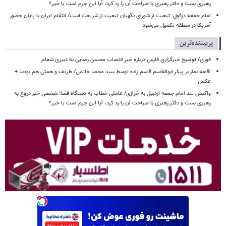
رهبری بست و دفتر رهبری با صراحت آن را رد کرد، آیا این جرم است یا خیر؟
امام جمعه دزفول: تبعیت از شورای نگهبان تبعیت از شریعت است/ انتقام ایران با پایان حضور
آمریکا در منطقه تکمیل می‌شود
پربیننده‌ترین
فوری/ توضیح خبرگزاری فارس درباره خبر انتصاب محسن رضایی به دبیری شعام
اقامه نماز بر پیکر ابوالقاسم قاسم زاده توسط سید محمد خاتمی/ ظریف و همتی هم بودند +
عکس
واکنش تند امام جمعه اردبیل به خرازی/ عاملی خطاب به دستگاه قضا: شخصی خبر دروغ به
رهبری بست و دفتر رهبری با صراحت آن را رد کرد، آیا این جرم است یا خیر؟