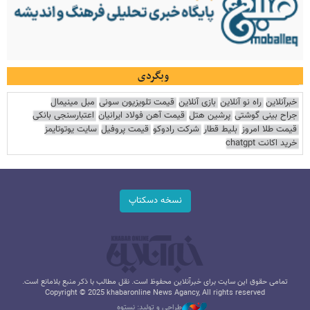
وبگردی
خبرآنلاین
راه نو آنلاین
بازی آنلاین
قیمت تلویزیون سونی
مبل مینیمال
جراح بینی گوشتی
پرشین هتل
قیمت آهن فولاد ایرانیان
اعتبارسنجی بانکی
قیمت طلا امروز
بلیط قطار
شرکت رادوکو
قیمت پروفیل
سایت یوتوتایمز
خرید اکانت chatgpt
نسخه دسکتاپ
تمامی حقوق این سایت برای خبرآنلاین محفوظ است. نقل مطالب با ذکر منبع بلامانع است.
Copyright © 2025 khabaronline News Agancy, All rights reserved
طراحی و تولید: نستوه