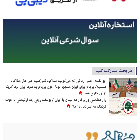
در بحث مشارکت کنید
ابوالفتح: حتی زمانی که می‌گوییم مذاکره نمی‌کنیم، در حال مذاکره
هستیم/ برجام برای ایران معجزه بود/ چون برجام به سود ایران بود آمریکا
از آن خارج شد
راز دشمنی وزیرخارجه لبنان با ایران / یوسف رجی چه ارتباطی با حزب
نزدیک به اسرائیل دارد؟