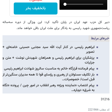
باتخفیف بخر
دبیر کل حزب عهد ایران در پایان تأکید کرد: این ویژگی از دوره سه‌ساله
ریاست‌جمهوری شهید رئیسی به یادگار برای ملت ایران باقی خواهد ماند.
خبرهای مرتبط
ابراهیم رئیسی در کنار آیت الله سید مجتبی حسینی خامنه‌ای +
تصویر
پزشکیان برای ابراهیم رئیسی و همراهان شهیدش نوشت + متن و
جزئیات
پیام فرمانده قرارگاه خاتم به مناسبت سالروز شهادت ابراهیم رئیسی
بار تکلیف مسئولان از رهبری و رؤسای قوا تا همه مدیران سنگین‌تر از
قبل است/ خصوصیات…
پیام انتصاب «نماینده ویژه» رهبر انقلاب در امور چین / پرونده «نگاه
به شرق» دوباره…
31216
کد مطلب
2221866