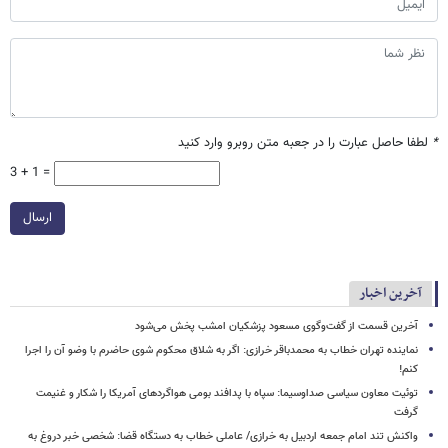
*
لطفا حاصل عبارت را در جعبه متن روبرو وارد کنید
3 + 1 =
ارسال
آخرین اخبار
آخرین قسمت از گفت‌وگوی مسعود پزشکیان امشب پخش می‌شود
نماینده تهران خطاب به محمدباقر خرازی: اگر به شلاق محکوم شوی حاضرم با وضو آن را اجرا
کنم!
توئیت معاون سیاسی صداوسیما: سپاه با پدافند بومی هواگردهای آمریکا را شکار و غنیمت
گرفت
واکنش تند امام جمعه اردبیل به خرازی/ عاملی خطاب به دستگاه قضا: شخصی خبر دروغ به