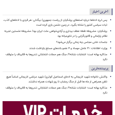
آخرین اخبار
پس لرزه ادعاها درباره استعفای پزشکیان از ریاست جمهوری/ بیگدلی: هر فردی با ادعاهای کذب،
ثبات سیاسی کشور را نشانه بگیرد، در زمین دشمن بازی کرده است
پزشکیان: مشروطه نقطه عطف بیداری و آزادی‌خواهی ملت ایران بود/ مشروطه نخستین تجربه
نظام پارلمانی و قانون‌گرایی را در خاورمیانه بود
جلسات علنی مجلس چه زمانی برگزار می‌شود؟
وزارت اطلاعات: ۲۱ عامل موساد و ۴ عضو باندهای مسلح بازداشت شدند
مذاکره بهانه است؛ انتخابات نشانه؟/ جنگ هم حملات انتخاباتی تندروها به قالیباف را متوقف
نکرد
پربیننده‌ترین
واکنش خانواده شهید لاریجانی به ادعای اسماعیل کوثری/ شهید مرتضی لاریجانی اساساً هیچ
تلفن همراهی از ماه ها قبل از جنگ رمضان تا روز شهادت همراه نداشتند
مذاکره بهانه است؛ انتخابات نشانه؟/ جنگ هم حملات انتخاباتی تندروها به قالیباف را متوقف
نکرد