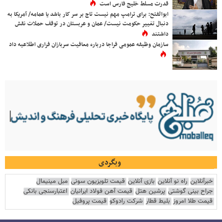
قدرت مسلط خلیج فارس است
ابوالفتح: برای ترامپ مهم نیست تاج بر سر کار باشد یا عمامه/ آمریکا به
دنبال تغییر حکومت نیست/ عمان و عربستان در توقف حملات نقش
داشتند
سازمان وظیفه عمومی فراجا درباره معافیت سربازان فراری اطلاعیه داد
وبگردی
خبرآنلاین
راه نو آنلاین
بازی آنلاین
قیمت تلویزیون سونی
مبل مینیمال
جراح بینی گوشتی
پرشین هتل
قیمت آهن فولاد ایرانیان
اعتبارسنجی بانکی
قیمت طلا امروز
بلیط قطار
شرکت رادوکو
قیمت پروفیل