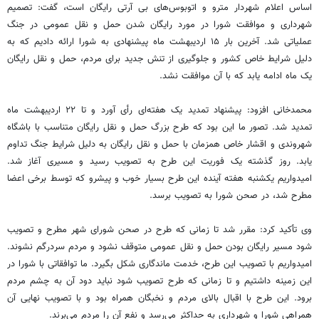
اساس اعلام شهردار مترو و اتوبوس‌های بی آرتی رایگان است، گفت: تصمیم
شهرداری و موافقت شورا در مورد رایگان شدن حمل و نقل عمومی در جنگ
عملیاتی شد. آخرین بار ۱۵ اردیبهشت ماه پیشنهادی به شورا ارائه دادیم که به
دلیل شرایط خاص کشور و جلوگیری از تنش جدید برای مردم، حمل و نقل رایگان
یک ماه ادامه یابد که با آن موافقت نشد.
محمدخانی افزود: پیشنهاد تمدید یک هفته‌ای رأی آورد و تا ۲۲ اردیبهشت ماه
تمدید شد. تصور ما این بود که طرح بزرگ حمل و نقل رایگان متناسب با باشگاه
شهروندی و اقشار خاص همزمان با حمل و نقل رایگان به دلیل شرایط جنگ تداوم
یابد. روز گذشته یک فوریت این طرح به تصویب رسید و مسیری آغاز شد.
امیدواریم یکشنبه هفته آینده این طرح بسیار خوب و پیشرو که توسط برخی اعضا
مطرح شد، در صحن شورا به تصویب برسد.
وی تأکید کرد: مقرر شد تا زمانی که طرح در صحن شورای شهر مطرح و تصویب
شود مسیر رایگان بودن حمل و نقل عمومی متوقف نشود و مردم سردرگم نشوند.
امیدواریم با تصویب این طرح، خدمت ماندگاری شکل بگیرد. ما توافقاتی با شورا در
این زمینه داشتیم و تا زمانی که طرح تصویب شود نباید دود آن به چشم مردم
برود. این طرح با اقبال بالای مردم و نخبگان همراه بود و با تصویب نهایی آن
همراهی شورا و شهرداری به حداکثر می‌رسد و نفع آن را مردم می‌برند.