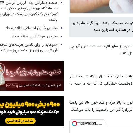
به عبادتگاه یهودیان/«چطور ممکن اس
کوچک در یک کوچه بن‌بست در تهران هد
باشد»
ابت خطرناک باشد، زیرا گرما علاوه بر
سازمان تأمین اجتماعی اطلاعیه داد
 در عملکرد انسولین شود.
سازمان هواشناسی اطلاعیه داد
«موهایم را برای تامین هزینه‌های شخ
۱ یا ۲ معمولاً نسبت به گرما حساس‌تر از سایر افراد هستند. دلیل آن این
فروش موی زنان از صنعت پول‌ساز تا خ
ل کنند.
اند عملکرد غدد عرق را کاهش دهد. در
(وضعیت خطرناکی که نیاز به مراجعه به
ون را بالا ببرد و قند خون بالا نیز باعث
رارآور) نیز این وضعیت را بدتر می‌کنند.