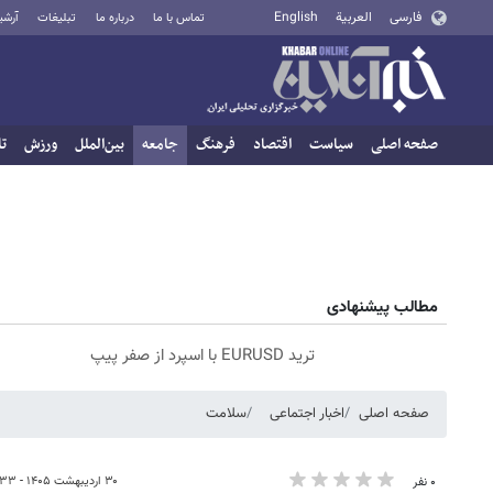
فارسی
العربية
English
تماس با ما
درباره ما
تبلیغات
آرشی
صفحه اصلی
سیاست
اقتصاد
فرهنگ
جامعه
بین‌الملل
ورزش
تا
مطالب پیشنهادی
ترید EURUSD با اسپرد از صفر پیپ
صفحه اصلی
اخبار اجتماعی
سلامت
۳۰ اردیبهشت ۱۴۰۵ - ۲۳:۳۳
۰ نفر