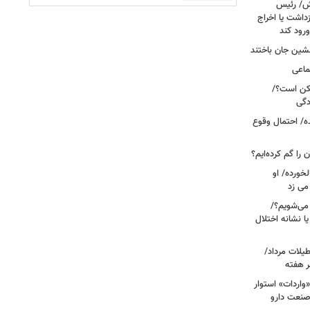
خش/ رئیس
داشت یا اخراج
رود کند
ماعی
کن است؟/
دگی
ه/ احتمال وقوع
ن را گم کرده‌ایم؟
خورده/ او
می زد
 صبح بیدار می‌شویم؟/
ا نشانه اختلال
آبی در تعطیلات مرداد/
ر هفته
«واردات» استوار
صنعت دارو