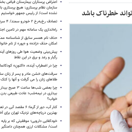
اعتراض پرستاران بیمارستان فیاض ب
سازمان نظام پرستاری: هیچ پرستاری باز
‌تواند خطرناک باشد
نشده است/ از رئیس جمهور خواستیم و
تصادف رخ‌به‌رخ ۲ خودرو سمند/ ۴ سرنشین جان باختند
راه‌اندازی یک سامانه مهم در تامین اجت
حذف نام همسر سابق از شناسنامه مم
امکان حذف «زاده» و «پور» از نام خانوا
پیش‌بینی وضعیت هوا طی روزهای آیند
رگبار و رعد و برق در این نقاط
چرا در اضطرابِ آینده، «اکنونِ» کودکانما
سرقت‌های خشن مادر و پسر از زنان سال
طلاهای زنان را می گرفت و آنها را کتک 
چرا بعضی شب‌ها ساعت ۳
بیداری در نیمه‌شب؛ عادت طبیعی بدن ی
خواب؟
کنار آب، دور از گرما؛ ۶ مقصد 
بهترین دریاچه‌های نزدیک تهران برای آخ
خودکفایی دارویی؛ موفقیتی که بر پایه‌ 
است/ مشکلات ارزی همچنان دامنگیر 