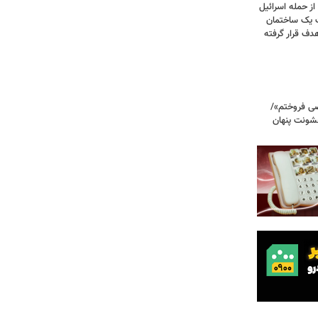
صحنه دلخراش بود؛ گزارش فرانس ۲۴ از حمله اسرائیل
ت یک ساختمان
ف قرار گرفته
صی فروختم»/
شونت پنهان