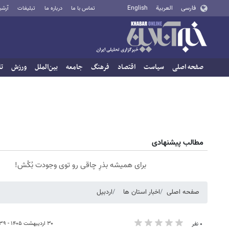
فارسی
العربية
English
تماس با ما
درباره ما
تبلیغات
آرشی
صفحه اصلی
سیاست
اقتصاد
فرهنگ
جامعه
بین‌الملل
ورزش
تا
مطالب پیشنهادی
برای همیشه بذرِ چاقی رو توی وجودت بُکُش!
صفحه اصلی
اخبار استان ها
اردبیل
۳۰ اردیبهشت ۱۴۰۵ - ۱۸:۳۹
۰ نفر