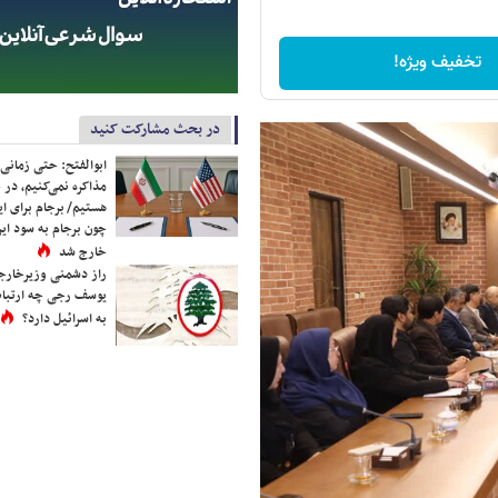
تخفیف ویژه!
در بحث مشارکت کنید
ابوالفتح: حتی زمانی 
مذاکره نمی‌کنیم، در 
هستیم/ برجام برای ای
چون برجام به سود ایرا
خارج شد
راز دشمنی وزیرخارجه 
یوسف رجی چه ارتباط
به اسرائیل دارد؟