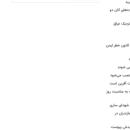
ید
ه‌های آنان دو
نزدیک عراق
حول بی سابقه در برق لرستان / ۳۲۳ کانون خطر ایمن
ه نصب می‌شود
یت آفرین است
ه به مناسبت روز
ه شهدای ساری
زندران در
شهیدش پیوست