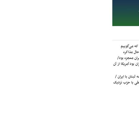
که می‌گوییم
حال مذاکره
ران معجزه بود/
ن بود آمریکا از آن
لبنان با ایران /
ی با حزب نزدیک