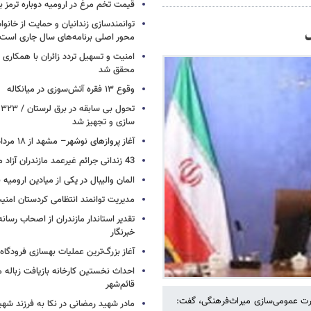
قیمت تخم مرغ در ارومیه دوباره ترمز بر
توانمندسازی زندانیان و حمایت از خانواد
محور اصلی برنامه‌های سال جاری است
امنیت و تسهیل تردد زائران با همکاری 
محقق شد
وقوع ۱۳ فقره آتش‌سوزی در میانکاله
ت
سازی و تجهیز شد
آغاز پروازهای نوشهر– مشهد از ۱۸ مرداد
43 زندانی جرائم غیرعمد مازندران آزاد می شوند
المان والیبال در یکی از میادین ارومی
مدیریت توانمند انتظامی کردستان امن
تقدیر استاندار مازندران از اصحاب رسان
خبرنگار
آغاز بزرگ‌ترین عملیات بهسازی فرودگا
احداث نخستین کارخانه بازیافت زباله ما
قائم‌شهر
ورت عمومی‌سازی میراث‌فرهنگی، گفت:
مادر شهید رمضانی در نکا به فرزند 