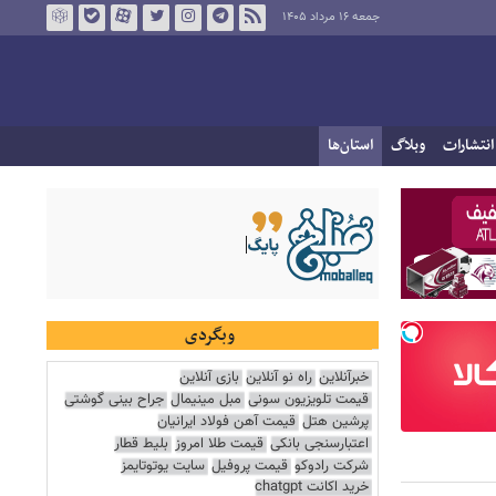
جمعه ۱۶ مرداد ۱۴۰۵
انتشارات
وبلاگ
استان‌ها
وبگردی
خبرآنلاین
راه نو آنلاین
بازی آنلاین
قیمت تلویزیون سونی
مبل مینیمال
جراح بینی گوشتی
پرشین هتل
قیمت آهن فولاد ایرانیان
اعتبارسنجی بانکی
قیمت طلا امروز
بلیط قطار
شرکت رادوکو
قیمت پروفیل
سایت یوتوتایمز
خرید اکانت chatgpt