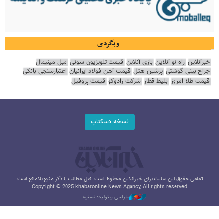
وبگردی
خبرآنلاین
راه نو آنلاین
بازی آنلاین
قیمت تلویزیون سونی
مبل مینیمال
جراح بینی گوشتی
پرشین هتل
قیمت آهن فولاد ایرانیان
اعتبارسنجی بانکی
قیمت طلا امروز
بلیط قطار
شرکت رادوکو
قیمت پروفیل
نسخه دسکتاپ
تمامی حقوق این سایت برای خبرآنلاین محفوظ است. نقل مطالب با ذکر منبع بلامانع است.
Copyright © 2025 khabaronline News Agancy, All rights reserved
طراحی و تولید: نستوه