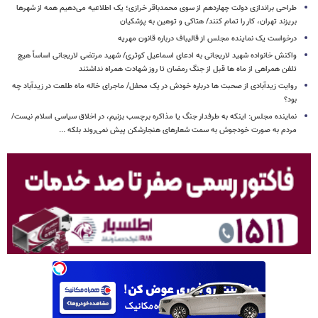
طراحی براندازی دولت چهاردهم از سوی محمدباقر خرازی؛ یک اطلاعیه می‌دهیم همه از شهرها
بریزند تهران، کار را تمام کنند/ هتاکی و توهین به پزشکیان
درخواست یک نماینده مجلس از قالیباف درباره قانون مهریه
واکنش خانواده شهید لاریجانی به ادعای اسماعیل کوثری/ شهید مرتضی لاریجانی اساساً هیچ
تلفن همراهی از ماه ها قبل از جنگ رمضان تا روز شهادت همراه نداشتند
روایت زیدآبادی از صحبت ها درباره خودش در یک محفل/ ماجرای خاله ماه طلعت در زیدآباد چه
بود؟
نماینده مجلس: اینکه به طرفدار جنگ یا مذاکره برچسب بزنیم، در اخلاق سیاسی اسلام نیست/
مردم به صورت خودجوش به سمت شعارهای هنجارشکن پیش نمی‌روند بلکه ...