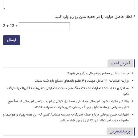
*
لطفا حاصل عبارت را در جعبه متن روبرو وارد کنید
3 + 13 =
ارسال
آخرین اخبار
جلسات علنی مجلس چه زمانی برگزار می‌شود؟
وزارت اطلاعات: ۲۱ عامل موساد و ۴ عضو باندهای مسلح بازداشت شدند
مذاکره بهانه است؛ انتخابات نشانه؟/ جنگ هم حملات انتخاباتی تندروها به قالیباف را متوقف
نکرد
واکنش خانواده شهید لاریجانی به ادعای اسماعیل کوثری/ شهید مرتضی لاریجانی اساساً هیچ
تلفن همراهی از ماه ها قبل از جنگ رمضان تا روز شهادت همراه نداشتند
اظهارات حسن روحانی درباره حمله آمریکا به مدرسه میناب/ کسی که این همه پهپاد و هواپیما و
ماهواره دارد، نمی‌تواند این کارش از روی اشتباه باشد
پربیننده‌ترین