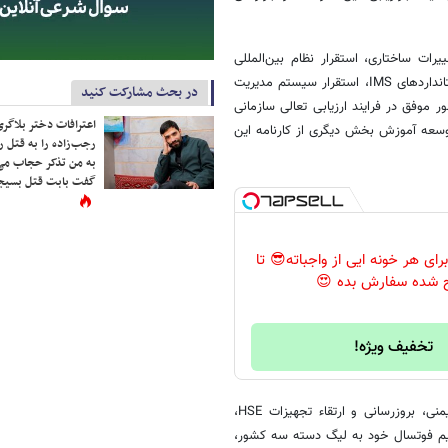
یرات ساختاری، استقرار نظام بین‌المللی
پایداری (ESG)، ایجاد رویکرد تعالیگ به عنوان طرح برتر سال، تمدید موفق استانداردهای IMS، استقرار سیستم مدیریت
در بحث مشارکت کنید
 موفق در فرایند ارزیابی تعالی سازمانی
اعترافات دختر بلاگر
توسعه آموزش بخش دیگری از کارنامه این
رجب‌زاده را به قتل ر
به من تذکر حجاب می
گفت بابت قتل بسیجی
رای هر خونه ایی از واجباته😎 تا
 شده سفارش بده 😍
تخفیف ویژه!
همچنین این شرکت در کنار دستاوردهای صنعتی، با رعایت دقیق الزامات ایمنی، بروزرسانی و ارتقاء تجهیزات HSE،
م فوتسال خود به لیگ دسته سه کشور،