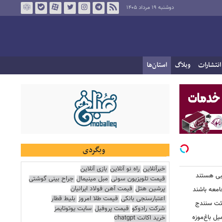
دوشنبه ۱۹ مرداد ۱۴۰۵
انتشارات
وبلاگ
استان‌ها
وبگردی
خبرآنلاین
راه نو آنلاین
بازی آنلاین
یبی هستند
قیمت تلویزیون سونی
مبل مینیمال
جراح بینی گوشتی
پرشین هتل
قیمت آهن فولاد ایرانیان
امعه باشند
اعتبارسنجی بانکی
قیمت طلا امروز
بلیط قطار
عثت سنندج
شرکت رادوکو
قیمت پروفیل
سایت یوتوتایمز
یل باغ‌موزه
خرید اکانت chatgpt