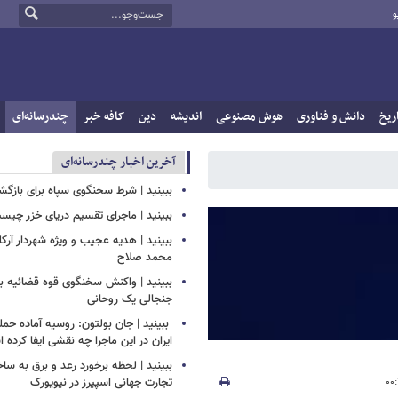
و
ریخ
دانش و فناوری
هوش مصنوعی
اندیشه
دین
کافه خبر
چندرسانه‌ای
آخرین اخبار چندرسانه‌ای
ببینید | شرط سخنگوی سپاه برای بازگش
ببینید | ماجرای تقسیم دریای خزر چیس
ببینید | هدیه عجیب و ویژه شهردار آرکل
محمد صلاح
ببینید | واکنش سخنگوی قوه قضائیه به
جنجالی یک روحانی
‏ ببینید | جان بولتون: روسیه آماده حمل
ایران در این ماجرا چه نقشی ایفا کرده
ببینید | لحظه برخورد رعد و برق به سا
تجارت جهانی اسپیرز در نیویورک