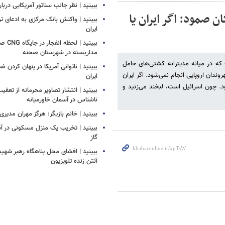
ببینید | نظر جالب سناتور آمریکایی دربار
ن صمود: اگر ایران یا
ببینید | واکنش بانک مرکزی به ادعای تر
ایران
ببینید |
مداربسته در شهرستان صحنه
نیا در پارلمان اروپا گفت: اسرائیل ۲۴ ساعت است که در میانه مدیترانه کشتی‌های حامل
‏ببینید | ناتوانی آمریکا در پنهان کردن 
ندان اروپایی انجام نمی‌شود. اگر ایران
ایران
ود. چون اسرائیل است، لبخند می‌زنید و
ببینید | انتشار تصاویر محرمانه از تع
ناشناس در آسمان خاورمیانه
ببینید | خانم بازیگر: هرگز مهران مدیری
ببینید | تخریب یک منزل مسکونی در آباد
گاز
ببینید | افشای محل پناهگاه‌ رهبر شهید
آنتن زنده تلویزیون