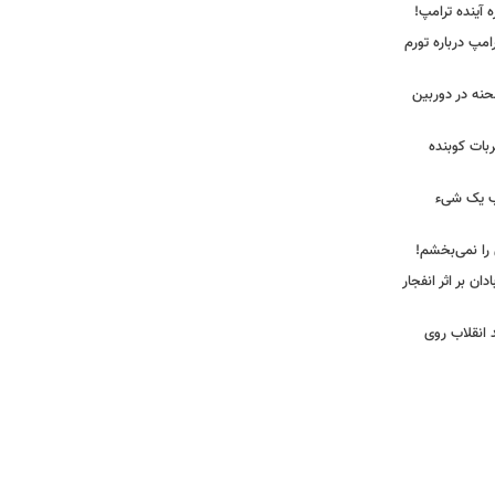
ه آینده ترامپ!
امپ درباره تورم
 لحظه انفجار در جایگاه CNG صحنه در دوربین
ضربات کوبنده
قیب یک شیء
 را نمی‌بخشم!
ان بر اثر انفجار
 انقلاب روی