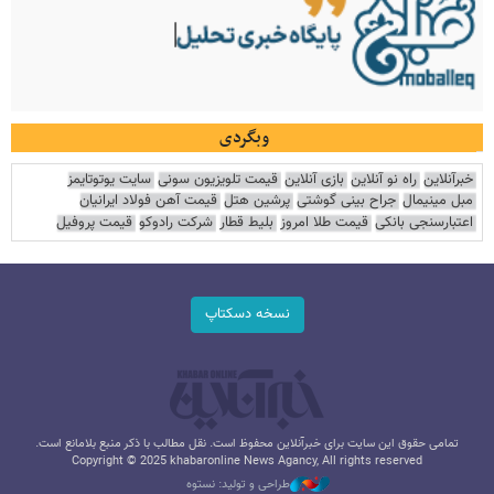
وبگردی
خبرآنلاین
راه نو آنلاین
بازی آنلاین
قیمت تلویزیون سونی
سایت یوتوتایمز
مبل مینیمال
جراح بینی گوشتی
پرشین هتل
قیمت آهن فولاد ایرانیان
اعتبارسنجی بانکی
قیمت طلا امروز
بلیط قطار
شرکت رادوکو
قیمت پروفیل
نسخه دسکتاپ
تمامی حقوق این سایت برای خبرآنلاین محفوظ است. نقل مطالب با ذکر منبع بلامانع است.
Copyright © 2025 khabaronline News Agancy, All rights reserved
طراحی و تولید: نستوه