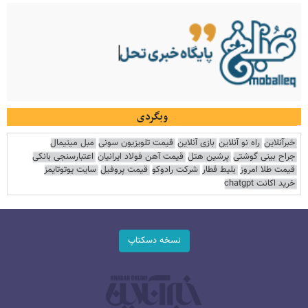
وبگردی
خبرآنلاین
راه نو آنلاین
بازی آنلاین
قیمت تلویزیون سونی
مبل مینیمال
جراح بینی گوشتی
پرشین هتل
قیمت آهن فولاد ایرانیان
اعتبارسنجی بانکی
قیمت طلا امروز
بلیط قطار
شرکت رادوکو
قیمت پروفیل
سایت یوتوتایمز
خرید اکانت chatgpt
نسخه دسکتاپ