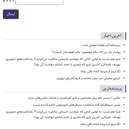
4 + 0 =
ارسال
آخرین اخبار
سینماها آخر هفته تعطیل است
روایت یک زن ۷۶ ساله کوهنورد؛ مادر کوهستان کیست؟
شما هم نسبت به اولین کتابی که خواندید احساس مالکیت می‌کردید؟/ یادداشت‌های تصویری
یوسف علیخانی: آخرین باری که شعری از احمد شاملو خواندید کِی بود؟
نگذاریم از سینما لاشه باقی بماند
اجرای نمایش «در میان جاده» در فرهنگسرای نیاوران
پربیننده‌ترین
عکس | دردسر تازه برای همیلتون و کیم کارداشیان با انتشار عکس‌های جدید
رئیس سیمافیلم: آمار مخاطبان سریال‌های تلویزیونی ناامیدکننده نیست
شما هم نسبت به اولین کتابی که خواندید احساس مالکیت می‌کردید؟/ یادداشت‌های تصویری
یوسف علیخانی: آخرین باری که شعری از احمد شاملو خواندید کِی بود؟
نگذاریم از سینما لاشه باقی بماند