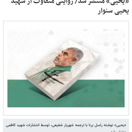
«یحیی» منتشر شد/ روایتی متفاوت از شهید
یحیی سنوار
«یحیی» نوشته راسل برنا با ترجمه شهریار شفیعی، توسط انتشارات شهید کاظمی
منتشر شد.