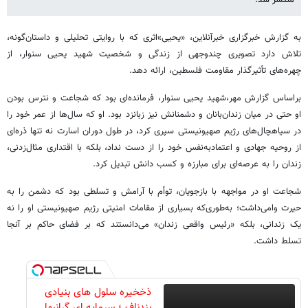
به گزارش خبرگزاری خبرآنلاین، «یحیی»اثری که با روایتی تحلیلی و داستان‌گونه،
تلاش دارد تصویری چندوجهی از زندگی و شخصیت شهید یحیی سنوار، از
چهره‌های تأثیرگذار مقاومت فلسطین، ارائه دهد.
براساس گزارش مهر،شهید یحیی سنوار، فرمانده‌ای بود که شجاعت و نترس بودن
او حتی در میان زندان‌بانان و دشمنانش نیز زبانزد بود. او که سال‌ها از عمر خود را
در سیاهچال‌های رژیم صهیونیستی سپری کرد، در طول دوران اسارت نه تنها ذره‌ای
از روحیه جهادی و اعتمادبه‌نفس خود را از دست نداد، بلکه با اقتداری مثال‌زدنی،
زندان را به عرصه‌ای برای مبارزه و کسب دانش تبدیل کرد.
شجاعت او در مواجهه با بازجویان، توأم با آرامش و تسلطی بود که دشمن را به
حیرت وامی‌داشت؛ به‌طوری‌که بسیاری از مقامات امنیتی رژیم صهیونیستی او را نه
یک زندانی، بلکه «رئیس واقعی زندان» می‌دانستند که بر فضای حاکم بر آنجا
تسلط داشت.
ذخخیره سلول های بنیادی
بندناف ؛ سرمایه ای گرانبها