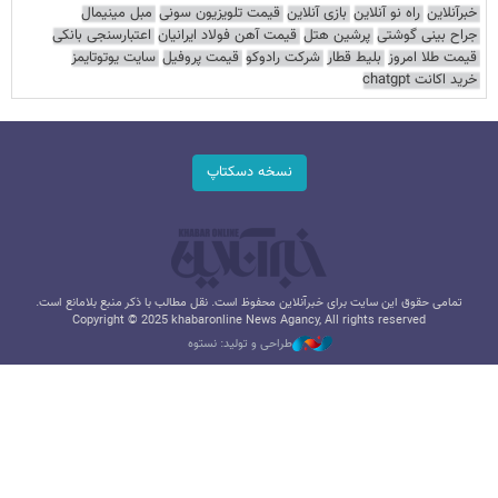
خبرآنلاین
راه نو آنلاین
بازی آنلاین
قیمت تلویزیون سونی
مبل مینیمال
جراح بینی گوشتی
پرشین هتل
قیمت آهن فولاد ایرانیان
اعتبارسنجی بانکی
قیمت طلا امروز
بلیط قطار
شرکت رادوکو
قیمت پروفیل
سایت یوتوتایمز
خرید اکانت chatgpt
نسخه دسکتاپ
تمامی حقوق این سایت برای خبرآنلاین محفوظ است. نقل مطالب با ذکر منبع بلامانع است.
Copyright © 2025 khabaronline News Agancy, All rights reserved
طراحی و تولید: نستوه