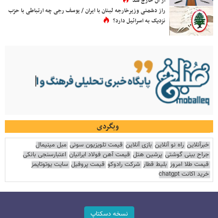
از آن خارج شد
راز دشمنی وزیرخارجه لبنان با ایران / یوسف رجی چه ارتباطی با حزب
نزدیک به اسرائیل دارد؟
وبگردی
خبرآنلاین
راه نو آنلاین
بازی آنلاین
قیمت تلویزیون سونی
مبل مینیمال
جراح بینی گوشتی
پرشین هتل
قیمت آهن فولاد ایرانیان
اعتبارسنجی بانکی
قیمت طلا امروز
بلیط قطار
شرکت رادوکو
قیمت پروفیل
سایت یوتوتایمز
خرید اکانت chatgpt
نسخه دسکتاپ