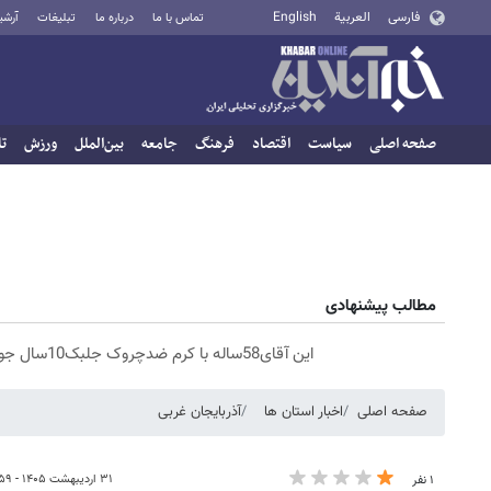
فارسی
العربية
English
تماس با ما
درباره ما
تبلیغات
آرشی
صفحه اصلی
سیاست
اقتصاد
فرهنگ
جامعه
بین‌الملل
ورزش
تا
مطالب پیشنهادی
این آقای58ساله با کرم ضدچروک جلبک10سال جوان شد(سفارش با تخفیف)
صفحه اصلی
اخبار استان ها
آذربایجان غربی
۳۱ اردیبهشت ۱۴۰۵ - ۱۹:۵۹
۱ نفر