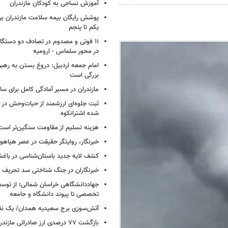
آموزش نساجی به کودکان مازندران
پوشش رایگان بیمه سلامت مازندران ب
یکم تا پنجم
۱۱ فوتی و مصدوم در تصادف دو دستگاه 
در محور سلماس - ارومیه
امام جمعه اردبیل: دروغ بستن به رهبر
بزرگی است
مازندران در مسیر آمادگی کامل برای س
ثبت جلوه‌ای ارزشمند از حیات‌وحش در
شده اشترانکوه
هزینه تسلیم از مقاومت سنگین‌تر است
خبرنگار، روایتگر حقیقت در عصر هیاهوی
کشف لایه جدید باستان‌شناسی در باغش
خبرنگاران در جنگ شناختی سد تحریف 
جهاددانشگاهی خراسان شمالی؛ از توس
تخصصی تا پیوند دانشگاه و جامعه
آتش‌سوزی برج سعیدیه همدان/ یک نف
بازگشت ۷۷ درصدی ارز صادراتی مازندران