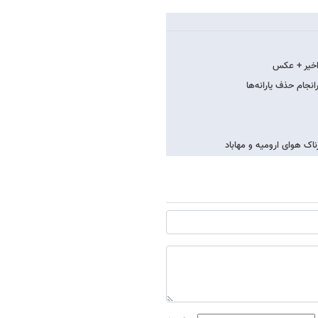
اخیر + عکس
نجام حذف یارانه‌ها
ک هوای ارومیه و مهاباد