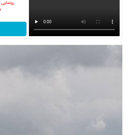
رونمایی
دن