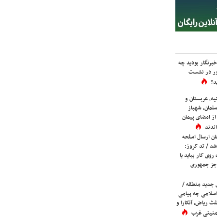
برنگار بودید چه
ور در نشست
د؟
یه، عربستان و
لمان، شهباز
ز امضای پیمان
ندند
ان ارسال اسلحه
شد / تد کروز:
روی کار بیاید یا
جز جمهوری
 جدید منطقه /
اسلامی چه پیامی
لث ریاض، آنکارا و
 امنیتی غرب