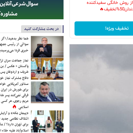
 از روش خانگی سفیدکننده
دان50%تخفیف🔥
تخفیف ویژه!
در بحث مشارکت کنید
شما نظر بدهید/ اگر خ
سوالی از رئیس جمه
خبری فردا می‌پرسیدی
نماز جماعت سران ترک
پاکستان + عکس / بن‌س
شریف و اردوغان پس ا
دفاع مشترک نماز خوا
سناتور آمریکایی خواه
برای شورش در ایران 
فرقی نمی‌کند پسر شاه 
مریم رجوی، هر کسی 
اسلامی
«پیمان مکه» و آرایش
ائتلاف نظامی جدید 
برای تهران دارد؟ / مث
اسلام‌آباد علیه خلاء