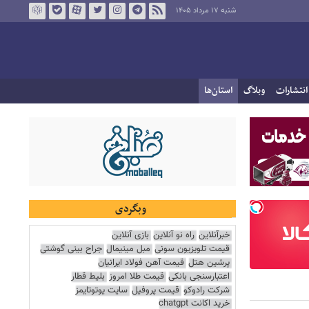
شنبه ۱۷ مرداد ۱۴۰۵
انتشارات
وبلاگ
استان‌ها
وبگردی
خبرآنلاین
راه نو آنلاین
بازی آنلاین
قیمت تلویزیون سونی
مبل مینیمال
جراح بینی گوشتی
پرشین هتل
قیمت آهن فولاد ایرانیان
اعتبارسنجی بانکی
قیمت طلا امروز
بلیط قطار
شرکت رادوکو
قیمت پروفیل
سایت یوتوتایمز
خرید اکانت chatgpt