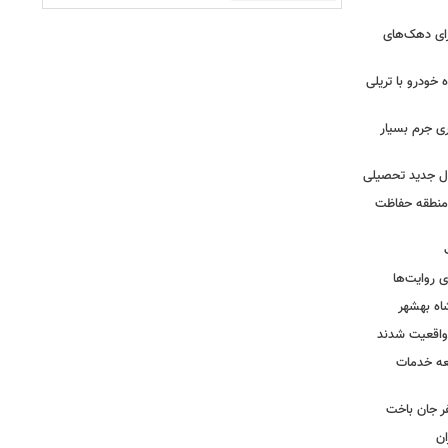
رای دهک‌های
خودرو با تریلی
ی جرم بسیار
ال جدید تحصیلی
 منطقه حفاظت
 روایت‌ها
اه بهشهر
واقعیت شدند
عه خدمات
ر جان باخت