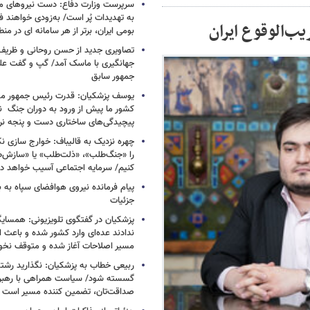
سرپرست وزارت دفاع: دست نیروهای م
به تهدیدات پُر است/ به‌زودی خواهند ف
یب‌الوقوع ایران
بومی ایران، برتر از هر سامانه ای در م
تصاویری جدید از حسن روحانی و ظریف
جهانگیری با ماسک آمد/ گپ و گفت عل
جمهور سابق
یوسف پزشکیان: قدرت رئیس‌ جمهور م
کشور ما پیش از ورود به دوران جنگ نیز
پیچیدگی‌های ساختاری دست و پنجه نرم 
چهره نزدیک به قالیباف: خوارج سازی نکن
را «جنگ‌طلب»، «ذلت‌طلب» یا «سازش
کنیم/ سرمایه اجتماعی آسیب خواهد دید
پیام فرمانده نیروی هوافضای سپاه به
جزئیات
پزشکیان در گفتگوی تلویزیونی: همسایگا
ندادند عده‌ای وارد کشور شده و باعث
مسیر اصلاحات آغاز شده و متوقف نخو
ربیعی خطاب به پزشکیان: نگذارید رشته
گسسته شود/ سیاست همراهی با رهبری
صداقت‌تان، تضمین کننده مسیر است