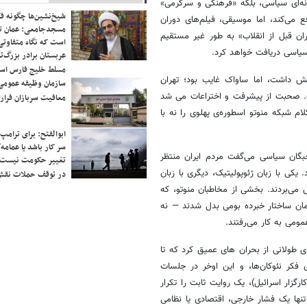
یافته 88،خود را نه به عنوان رسانه‌ای سیاسی، بلکه «فرهنگی و سرگرمی»
شیخ‌نشین‌ها چگونه فک
می‌کند، اما موسیقی، فیلم‌های دوران
مسجدجامعی: عمان تن
ان قبل از انقلاب» به طور غیر مستقیم
است که نگاه متفاوتی 
یاسی دریافت خواهد کرد.
عربستان برادر بزرگ‌
مسلط خلیج فارس ا
یو احساسی» بود: جشن‌های ۲۵۰۰ ساله درخشش داشت، اما ساواک غایب بود؛ تهران
سازمان وظیفه عمومی 
ت. صحبت از پیشرفت و اختراعات می شد
معافیت سربازان فراری
لام شبکه منوتو اسطوره‌ی پهلوی را نه با
ابوالفتح: برای ترامپ
سر کار باشد یا عمامه/
بگان سیاسی می‌گفت مردم ایران منتظر
تغییر حکومت نیست/ 
یکی با زبان ژئوپولیتیک، دیگری با زبان
در توقف حملات نقش
 می‌بردند. بخشی از مخاطبان منوتو، که
مان ساختار خبرده بومی بدل شدند — نه
مومی به کار می‌رفتند.
ای طولانی از بحران های عمیق کرد که تا
فکر نئوکان‌ها، و این اوخر در جلسات
زار اسرائیل)، یک روایت ثابت را تکرار
تنها یک فشار خارجی، اقتصادی یا نظامی