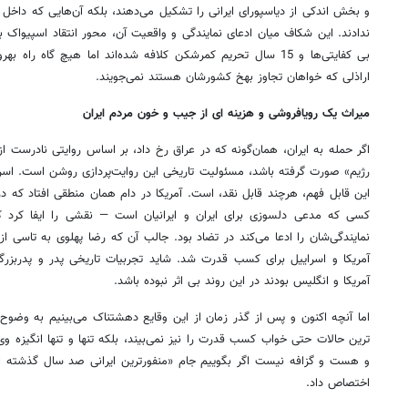
و بخش اندکی از دیاسپورای ایرانی را تشکیل می‌دهند، بلکه آن‌هایی که داخل ای
ندادند. این شکاف میان ادعای نمایندگی و واقعیت آن، محور انتقاد اسپیواک
بی کفایتی‌ها و 15 سال تحریم کمرشکن کلافه شده‌اند اما هیچ گاه ر
اراذلی که خواهان تجاوز بهخ کشورشان هستند نمی‌جویند.
میراث یک رویافروشی و هزینه ای از جیب و خون مردم ایران
اگر حمله به ایران، همان‌گونه که در عراق رخ داد، بر اساس روایتی نادرست ا
رژیم» صورت گرفته باشد، مسئولیت تاریخی این روایت‌پردازی روشن است. اسرائی
این قابل فهم، هرچند قابل نقد، است. آمریکا در دام همان منطقی افتاد که در
کسی که مدعی دلسوزی برای ایران و ایرانیان است — نقشی را ایفا کرد ک
نمایندگی‌شان را ادعا می‌کند در تضاد بود. جالب آن که رضا پهلوی به تاسی از 
آمریکا و اسراییل برای کسب قدرت شد. شاید تجربیات تاریخی پدر و پدربز
آمریکا و انگلیس بودند در این روند بی اثر نبوده باشد.
اما آنچه اکنون و پس از گذر زمان از این وقایع دهشتناک می‌بینیم به وضوح د
ترین حالات حتی خواب کسب قدرت را نیز نمی‌بیند، بلکه تنها و تنها انگیزه وی 
و هست و گزافه نیست اگر بگوییم جام «منفورترین ایرانی صد سال گذشته ای
اختصاص داد.