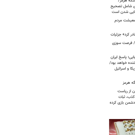
تنگه هرمز/
ی شامل تصحیح
نهایی شدن است
 معیشت مردم
در کرد+ جزئیات
ت/ فرصت سوزی
یی؛ پاسخ ایران
نده خواهد بود/
ا و اسرائیل
گه هرمز
ن از ریاست
کذب، ثبات
دشمن بازی کرده