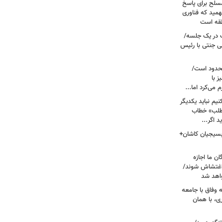
سلح برای پاسخ
همید که فناوری
نطقه است
 در یک جلسه/
ی جنتی با رئیس
حدود است/
 با
می‌کرد اما...
یم نباید یکدیگر
‌طلب» خطاب
 اگر...
 بسیجیان کاشان+
ن ما اجازه
 اغتشاش شوند/
اهد شد
 وفاق با جامعه
، با همان