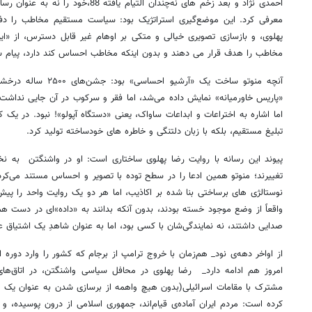
احمدی نژاد و بعد زخم های نه‌چندان التیام 
معرفی کرد. این موضع‌گیری استراتژیک بود: سیاست مستقیم مخاطب را دفع 
پهلوی، و بازسازی تصویری خیالی و متکی بر اوهام غیر قابل دسترس، از «ایر
مخاطب را هدف قرار می دهند و بدون اینکه مخاطب احساس کند دارد، پیام س
آنچه منوتو ساخت یک «آرش
«پاریس خاورمیانه» نمایش داده می‌شد، اما فقر و سرکوب در آن جایی نداش
اما اشاره به اختراعات و ابداعات ساواک، یعنی «دستگاه آپولو»! نبود. در یک ک
تبلیغ مستقیم، بلکه با زبان دلتنگی و خاطره های خودساخته تولید کرد.
پیوند این رسانه با روایت رضا پهلوی ساختاری است: او در واشنگتن به نخ
تغییرند؛ منوتو همین ادعا را در سطح توده با تصویر و احساس مستند می‌کرد. 
نوستالژی های برساختی بنا شده بر اکاذیب، اما هر دو یک روایت واحد را پیش
واقعاً از وضع موجود خسته بودند، بدون آنکه بدانند به «داده»ای در دست ه
صدایی داشتند، نه نمایندگی‌شان با کسی بود، اما به عنوان شاهدِ یک اشتیاق ع
از اواخر دهه‌ی نود_ هم‌زمان با خروج ترامپ از برجام که کشور را وارد دوره 
امروز هم ادامه دارد_ رضا پهلوی در محافل سیاسی واشنگتن، در اتاق‌های 
مشترک با مقامات اسرائیلی(بدون هیچ واهمه از برسازی شدن به عنوان یک کارگ
کرده است: مردم ایران آماده‌ی قیام‌اند، جمهوری اسلامی از درون پوسیده، و 