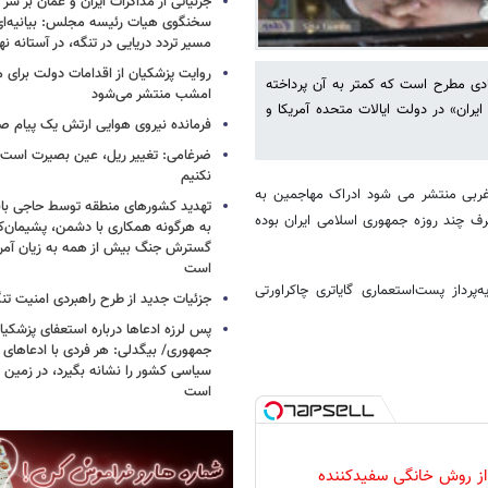
جزئیاتی از مذاکرات ایران و عمان بر سر 
سخنگوی هیات رئیسه مجلس: بیانیه‌ا
مسیر تردد دریایی در تنگه، در آستانه 
روایت پزشکیان از اقدامات دولت برای
یادی مطرح است که کمتر به آن پرداخته
امشب منتشر می‌شود
یران» در دولت ایالات متحده آمریکا و
فرمانده نیروی هوایی ارتش یک پیام صا
ضرغامی: تغییر ریل، عین بصیرت اس
نکنیم
 غربی منتشر می شود ادراک مهاجمین به
تهدید کشورهای منطقه توسط حاجی بابا
ریع و حداکثر ظرف چند روزه جمهوری اسلامی ایران بوده
به هرگونه همکاری با دشمن، پشیمان‌کن
گسترش جنگ بیش از همه به زیان آمریک
است
پرداز پست‌استعماری گایاتری چاکراورتی
جزئیات جدید از طرح راهبردی امنیت تن
پس لرزه ادعاها درباره استعفای پزشکیا
جمهوری/ بیگدلی: هر فردی با ادعاهای 
سیاسی کشور را نشانه بگیرد، در زمین 
است
 از روش خانگی سفیدکننده