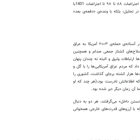
کافی است تا جمهوری اسلامی سقوط کند. این روایت در هر بزنگاه بحران_ از اعتراضات ۸۸ تا ۹۸ تا اعتراضات 1401با
ر تحلیل، بلکه با وعده‌ی «دفعه‌ی بعد»
این ساختار پیش‌تر نیز آزموده شده بود. احمد چلبی، سیاستمدار عراقی که در آستانه‌ی حمله‌ی ۲۰۰۳ آمریکا به عراق
ی سلاح‌های کشتار جمعی صدام و همچنین
ا ارتباطات وثیق و البته نه چندان پنهان
د که مردم عراق آمریکایی‌ها را با گل و
دها هزار کشته برجای گذاشت، کشوری را
که اطلاعاتش نادرست بود،(هر چند که او
ا آن زمان دیگر دیر شده بود.
تن داخل» می‌گرفتند، هر دو به دنبال
که با آرزوهای قدرت‌های خارجی همخوانی