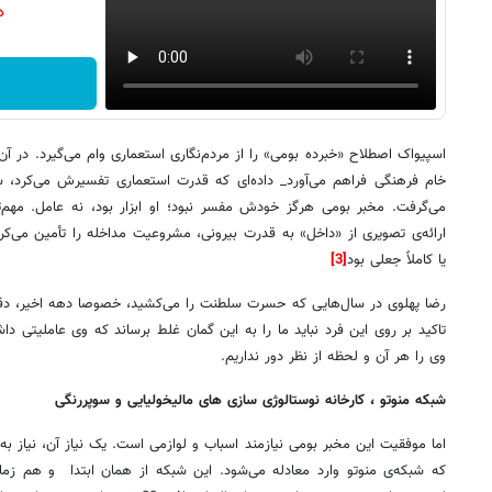
دن
اسپیواک اصطلاح «خبرده بومی» را از مردم‌نگاری استعماری وام می‌گیرد. در 
خام فرهنگی فراهم می‌آورد_ داده‌ای که قدرت استعماری تفسیرش می‌کرد
می‌گرفت. مخبر بومی هرگز خودش مفسر نبود؛ او ابزار بود، نه عامل. مهم‌
ارائه‌ی تصویری از «داخل» به قدرت بیرونی، مشروعیت مداخله را تأمین می‌کرد
یا کاملاً جعلی بود
[3]
رضا پهلوی در سال‌هایی که حسرت سلطنت را می‌کشید، خصوصا دهه اخیر، دقیقا
تاکید بر روی این فرد نباید ما را به این گمان غلط برساند که وی عاملیتی داش
وی را هر آن و لحظه از نظر دور نداریم.
شبکه منوتو ، کارخانه نوستالوژی سازی های مالیخولیایی و سوپررنگی
اما موفقیت این مخبر بومی نیازمند اسباب و لوازمی است. یک نیاز آن، نیاز به ت
که شبکه‌ی منوتو وارد معادله می‌شود. این شبکه از همان ابتدا و هم زما