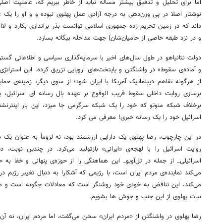
اما برای تحلیل و تدقیق بیشتر مساله نباید از خاطر ببریم که، عاملیت اصل
نوشتار اصلا در پی وزن‌دهی به درجه آزادی عمل پهلوی نبوده و و او را ی
داند که در زمین تحریم زده جمهوری اسلامی توانست بذر براندازی بکارد و لا
و در نزد طبقه خاصی از حامیان‌شان) جهت مداخله بیگانه بسازد.
دولت نتانیاهو در طول سال‌های اخیر با سرمایه‌گذاری سیاسی و اطلاعاتی گست
و آماده‌ی سقوط» در واشنگتن و پایتخت‌های اروپایی تزریق کرده. این استرات
از هرگونه تفاهم دیپلماتیک آمریکا با ایران شود؛ از سوی دیگر، زمینه‌ی حمای
برسازی روایت داخلی سقوط قریب الوقوع بر عهده بال رسانه ای اسرائیل، ی
برخلاف شبکه منوتو که خود را یک شبکه سرگرمی جا میزد، این بار اینترنش
اسرائیل خود را یک رسانه خبری! معرفی می کرد.
در این چارچوب، رضا پهلوی یک دارایی ارزشمند بود، نه لزوماً به عنوان یک 
روایت اسرائیل را با لهجه‌ی «ایرانی» بازتولید می‌کرد. در چندین نوبت، 
اسرائیلی_ از جمله در تل‌آویو_ این هماهنگی را از حوزه‌ی پنهانی و خفا به
می‌کند نماینده‌ی مردم ایران است، با رژیمی که آشکارا به دنبال تغییر رژیم در
می‌کند، این تناقض به خودی خود روشنگر است که معادلات چگونه است و ه
نیات پهلوی از این جنب و جوش ها بشویم.
رضا پهلوی در واشنگتن از «مردم ایران» سخن می‌گفت، اما مردم ایران، نه آن‌