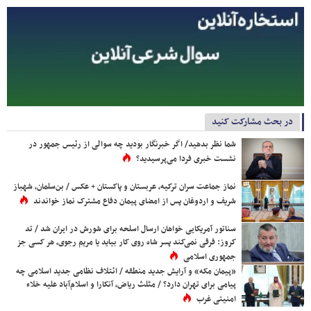
در بحث مشارکت کنید
شما نظر بدهید/ اگر خبرنگار بودید چه سوالی از رئیس جمهور در
نشست خبری فردا می‌پرسیدید؟
نماز جماعت سران ترکیه، عربستان و پاکستان + عکس / بن‌سلمان، شهباز
شریف و اردوغان پس از امضای پیمان دفاع مشترک نماز خواندند
سناتور آمریکایی خواهان ارسال اسلحه برای شورش در ایران شد / تد
کروز: فرقی نمی‌کند پسر شاه روی کار بیاید یا مریم رجوی، هر کسی جز
جمهوری اسلامی
«پیمان مکه» و آرایش جدید منطقه / ائتلاف نظامی جدید اسلامی چه
پیامی برای تهران دارد؟ / مثلث ریاض، آنکارا و اسلام‌آباد علیه خلاء
امنیتی غرب