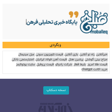
وبگردی
خبرآنلاین
راه نو آنلاین
بازی آنلاین
قیمت تلویزیون سونی
مبل مینیمال
جراح بینی گوشتی
پرشین هتل
قیمت آهن فولاد ایرانیان
اعتبارسنجی بانکی
قیمت طلا امروز
بلیط قطار
شرکت رادوکو
قیمت پروفیل
سایت یوتوتایمز
خرید اکانت chatgpt
نسخه دسکتاپ