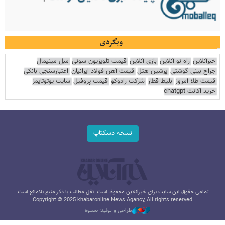
وبگردی
خبرآنلاین
راه نو آنلاین
بازی آنلاین
قیمت تلویزیون سونی
مبل مینیمال
جراح بینی گوشتی
پرشین هتل
قیمت آهن فولاد ایرانیان
اعتبارسنجی بانکی
قیمت طلا امروز
بلیط قطار
شرکت رادوکو
قیمت پروفیل
سایت یوتوتایمز
خرید اکانت chatgpt
نسخه دسکتاپ
تمامی حقوق این سایت برای خبرآنلاین محفوظ است. نقل مطالب با ذکر منبع بلامانع است.
Copyright © 2025 khabaronline News Agancy, All rights reserved
طراحی و تولید: نستوه