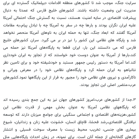
سرایت جنگ، موجب شد تا کشورهای منطقه اقدامات دیپلماتیک گسترده ای برای
مدیریت این وضعیت داشته باشند. کشورهای خلیج فارس که عمدتا به دنبال
پیشرفت اقتصادی در سایه امنیت هستند، نسبت به گسترش جنگ احتمالی آمریکا
علیه ایران نگران بودند و بارها چه در سفر به آمریکا چه با تبادل پیام،به مقامات
آمریکا گفتند که ابعاد جنگ، تنها به حمله ایران به ناوهای آمریکا منحصر نخواهد
شد و پایگاه های نظامی این کشور را نیز در بر می گیرد. سران کشورهای خلیج
فارس که می دانستند این بار، ایران قطعا به پایگاه‌های آمریکا نیز حمله می
کند،بارها از آمریکا به عنوان دوست خود خواستند که از تجاوز به ایران خودداری
کند.اما آمریکا به دستور رئیس جمهور مستبد و خودشیفته خود و برای تامین نظر
نتانیاهو به ایران حمله کرد و پایگاه‌های نظامی خود را در معرض ویرانی و
ناکارآمدی و نیروی های نظامی خود را مجبور به فرار از این پایگاهها نمود.کشورهای
عرب،متضرر اصلی این تجاوز بودند.
۳.جدا از کشورهای عرب،امروز کشورهای جهان نیز به این جمع بندی رسیده اند
که پایگاههای نظامی آمریکا به عنوان بخش مهمی از قدرت نظامی این
کشور،هزینه‌های اقتصادی و اجتماعی سنگینی برای جوامع میزبان دارند که توسعه
نیافتگی اقتصادی،رشد فحشا، قاچاق انسان، خشونت علیه زنان و زندانیان، شیوع
بیماری های جنسی، تخریب محیط زیست با مصرف‌ سوخت فسیلی و انتشار
گازهای گلخانه‌ای از جمله آنان است. برای نمونه، در زمان احداث پایگاه‌هایی مثل