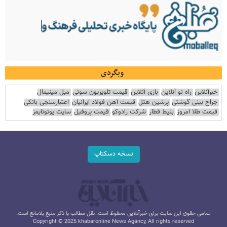
وبگردی
خبرآنلاین
راه نو آنلاین
بازی آنلاین
قیمت تلویزیون سونی
مبل مینیمال
جراح بینی گوشتی
پرشین هتل
قیمت آهن فولاد ایرانیان
اعتبارسنجی بانکی
قیمت طلا امروز
بلیط قطار
شرکت رادوکو
قیمت پروفیل
سایت یوتوتایمز
نسخه دسکتاپ
تمامی حقوق این سایت برای خبرآنلاین محفوظ است. نقل مطالب با ذکر منبع بلامانع است.
Copyright © 2025 khabaronline News Agancy, All rights reserved