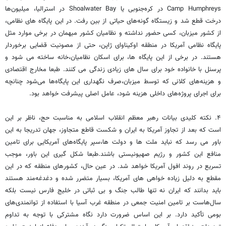
Camp Humphreys در کره‌جنوبی یا Shoalwater Bay در استرالیا، میلیون‌ها
درخت قطع شد و زیستگاه گونه‌های حیاتی از بین رفت. در این پایگاه های نظامی،
از کشور میزبان، کسی حضور نداشته و نظامیان کشور میهمان در برخی موارد مثل
پایگاه نظامی آمریکا در منطقه اوکیناوای ژاپن، حتی از مصونیت قضایی برخوردار
هستند. در برخی از این پایگاه ها، برای اسکان نظامیان،خانه ساخته می شود و
پرسنل با خانواده خود برای سال های زیادی زندگی می کنند. طبعا مخارج اقتصادی
و هزینه‌های کلانی که توسط میزبان،صرف نگهداری این پایگاه‌ها می‌شود چنانچه
برای اجرای پروژه‌های داخلی هزینه شود، عامل اصلی پیشرفت خواهد بود.
۴. نکته کلیدی بیانات رهبر معظم انقلاب اسلامی به مناسبت حج، ناظر بر این
است که بعد از تجاوز آمریکا به ایران و شکست قاطع متجاوز، جهان تدریجا به این
باور می رسد که نباید ملت ها و دولت ها،سپر پایگاه‌های آمریکایی برای تامین
منافع این کشور و رژیم صهیونیستی باشند.طبعا شکل گیری این باور، موجب
تسریع در روند افول آمریکا خواهد شد. در عین حال، کشورهای منطقه که در این
مقطع به دلیل زیاده خواهی های آمریکا، بسیار متضرر شده و دغدغه‌مند هستند
باید بدانند که ایران نه تنها طالب جنگ و بی ثباتی در خلیج فارس نیست بلکه
سال‌هاست بر تامین امنیت جمعی در منطقه غرب آسیا با استفاده از توانمندی‌های
بومی تأکید دارد. بر این اساس ضرورت دارد نگاه مشترکی با توجه به تداوم