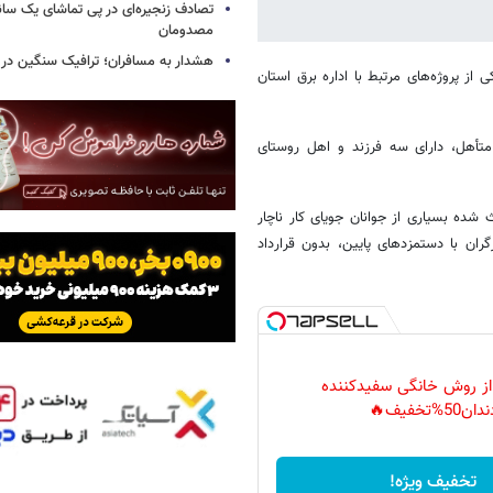
تصادف زنجیره‌ای در پی تماشای یک سانح
مصدومان
هشدار به مسافران؛ ترافیک سنگین در 
ی از پروژه‌های مرتبط با اداره برق استان
وچ، «خداداد کُرد انجرکی (سالارزهی)» حدوداً ۳۵ ساله، متأهل، دارای سه فرزند و اهل روستای
شده بسیاری از جوانان جویای کار ناچار
ران با دستمزدهای پایین، بدون قرارداد
 از روش خانگی سفیدکننده
دان50%تخفیف🔥
تخفیف ویژه!