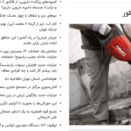
کمبود
و دیابت/ چندماه ذخیره دارویی داریم؟
کور
موهای نرم و شفاف با چهار ماسک خانگ
کنار آب، دور از گرما؛ ۶ مقصد
نزدیک تهران
جریان بارش‌زا در راه کشور/ این مناطق ا
آماده بارش باران باشند
تماشای یک تصادف، ۱۴ مص
جزئیات حادثه عجیب یاسوج/ «تصادف 
جزئیات جدید افزایش سنوات بازنشستگ
باید بیشتر کار کنند و چه افرادی معاف
هواشناسی استان تهران اطلاعیه داد
آتش‌سوزی مرگبار در مجتمع تجاری سع
جزئیات جدید واژگونی تریلی در بین تما
این خوراکی‌ها را بخورید تا آلزایمر نگیری
پاسخ قوه قضاییه به یک ادعای جنجالی 
علی لاریجانی
توقیف ۱۷۲ دستگاه خودروی لوکس و آپارتمان