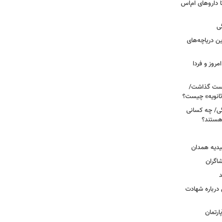
های پراکنده دارویی؛ از فاکتور ۸ تا داروهای ام‌اس
ی
 آبی/ بهترین دریاچه‌های
مروز و فردا
دوم روی دست گذاشت/
ثانویه» چیست؟
ی/ چه کسانی
 هستند؟
یدیه همدان
شاگران
د
درباره شهادت