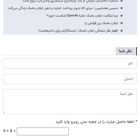
شکایت دادستان تگزاس از متا: رمزگذاری سرتاسری واتس‌اپ دروغ است
دمیس هاسابیس؛ مردی که بدون پرداخت اجاره در ذهن ایلان ماسک زندگی می‌کند
چرا شکایت ایلان ماسک علیه OpenAI شکست خورد؟
ایلان ماسک زیر قولش زد
اظهار نظر جنجالی ایلان ماسک: اینستاگرام برای دخترهاست!
نظر شما
*
لطفا حاصل عبارت را در جعبه متن روبرو وارد کنید
9 + 8 =