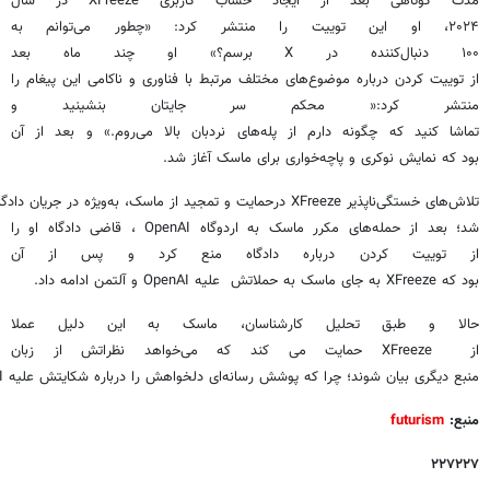
مدت کوتاهی بعد از ایجاد حساب کاربری XFreeze در سال
۲۰۲۴، او این توییت را منتشر کرد: «چطور می‌توانم به
۱۰۰ دنبال‌کننده در X برسم؟» او چند ماه بعد
از توییت کردن درباره موضوع‌های مختلف مرتبط با فناوری و ناکامی این پیغام را
منتشر کرد:« محکم سر جایتان بنشینید و
تماشا کنید که چگونه دارم از پله‌های نردبان بالا می‌روم.» و بعد از آن
بود که نمایش نوکری و پاچه‌خواری برای ماسک آغاز شد.
شد؛ بعد از حمله‌های مکرر ماسک به اردوگاه OpenAI ، قاضی دادگاه او را
از توییت کردن درباره دادگاه منع کرد و پس از آن
بود که XFreeze به جای ماسک به حملاتش علیه OpenAI و آلتمن ادامه داد.
حالا و طبق تحلیل کارشناسان، ماسک به این دلیل عملا
از XFreeze حمایت می کند که می‌خواهد نظراتش از زبان
منبع دیگری بیان شوند؛ چرا که پوشش رسانه‌ای دلخواهش را درباره شکایتش علیه OpenAI دریافت نمی‌کند.
منبع:
futurism
۲۲۷۲۲۷