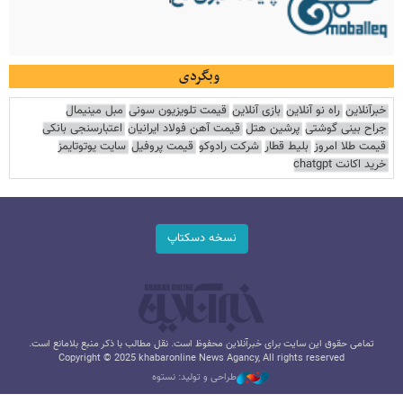
وبگردی
خبرآنلاین
راه نو آنلاین
بازی آنلاین
قیمت تلویزیون سونی
مبل مینیمال
جراح بینی گوشتی
پرشین هتل
قیمت آهن فولاد ایرانیان
اعتبارسنجی بانکی
قیمت طلا امروز
بلیط قطار
شرکت رادوکو
قیمت پروفیل
سایت یوتوتایمز
خرید اکانت chatgpt
نسخه دسکتاپ
تمامی حقوق این سایت برای خبرآنلاین محفوظ است. نقل مطالب با ذکر منبع بلامانع است.
Copyright © 2025 khabaronline News Agancy, All rights reserved
طراحی و تولید: نستوه