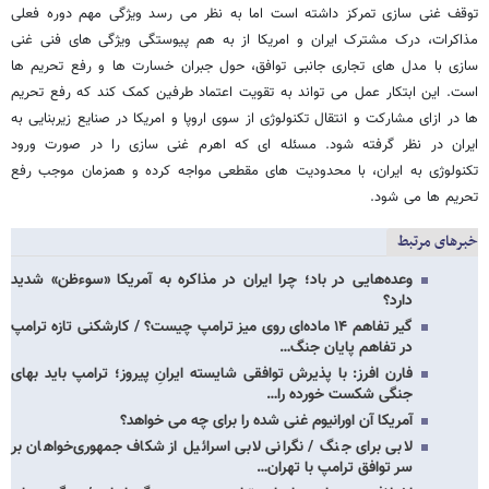
توقف غنی سازی تمرکز داشته است اما به نظر می رسد ویژگی مهم دوره فعلی
مذاکرات، درک مشترک ایران و امریکا از به هم پیوستگی ویژگی های فنی غنی
سازی با مدل های تجاری جانبی توافق، حول جبران خسارت ها و رفع تحریم ها
است. این ابتکار عمل می تواند به تقویت اعتماد طرفین کمک کند که رفع تحریم
ها در ازای مشارکت و انتقال تکنولوژی از سوی اروپا و امریکا در صنایع زیربنایی به
ایران در نظر گرفته شود. مسئله ای که اهرم غنی سازی را در صورت ورود
تکنولوژی به ایران، با محدودیت های مقطعی مواجه کرده و همزمان موجب رفع
تحریم ها می شود.
خبرهای مرتبط
وعده‌هایی در باد؛ چرا ایران در مذاکره به آمریکا «سوءظن» شدید
دارد؟
گیر تفاهم ۱۴ ماده‌ای روی میز ترامپ چیست؟ / کارشکنی تازه ترامپ
در تفاهم پایان جنگ…
فارن افرز: با پذیرش توافقی شایسته ایرانِ پیروز؛ ترامپ باید بهای
جنگی شکست خورده را…
آمریکا آن اورانیوم غنی شده را برای چه می خواهد؟
لابی برای جنگ / نگرانی لابی اسرائیل از شکاف جمهوری‌خواهان بر
سر توافق ترامپ با تهران…