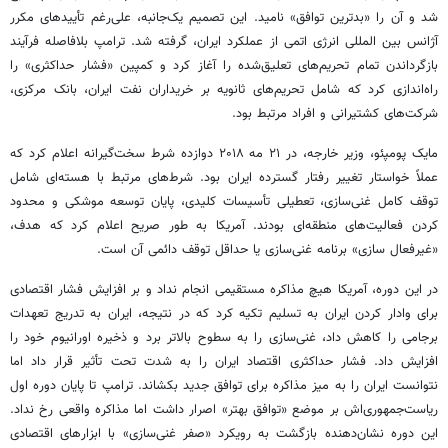
شد و آن را «بدترین توافق» نامید. این تصمیم یک‌جانبه، علی‌رغم تأییدهای مکرر
آژانس بین المللی انرژی اتمی از عملکرد ایران، گرفته شد. ترامپ بلافاصله فرآیند
بازگرداندن تمام تحریم‌های تعلیق‌شده را آغاز کرد و کمپین «فشار حداکثری» را
راه‌اندازی کرد که شامل تحریم‌های ثانویه بر خریداران نفت ایران، بانک مرکزی،
شرکت‌های کشتیرانی و افراد مرتبط بود.
مایک پومپئو، وزیر خارجه، در ۲۱ مه ۲۰۱۸ دوازده شرط سخت‌گیرانه اعلام کرد که
عملاً خواستار تغییر رفتار گسترده ایران بود. شرط‌های مرتبط با هسته‌ای شامل
توقف کامل غنی‌سازی، تعطیلی تأسیسات کلیدی، پایان توسعه موشکی و محدود
کردن فعالیت‌های منطقه‌ای بودند. آمریکا به طور صریح اعلام کرد که هدف،
«غیرفعال سازی» برنامه غنی‌سازی یا حداقل توقف دائمی آن است.
در این دوره، آمریکا هیچ مذاکره مستقیمی انجام نداد و بر افزایش فشار اقتصادی
برای وادار کردن ایران به تسلیم تکیه کرد که در نتیجه، ایران به تدریج تعهدات
برجامی را کاهش داد، غنی‌سازی را به سطوح بالاتر برد و ذخیره اورانیوم خود را
افزایش داد. فشار حداکثری اقتصاد ایران را به شدت تحت تأثیر قرار داد اما
نتوانست ایران را به میز مذاکره برای توافق جدید بکشاند. ترامپ تا پایان دوره اول
ریاست‌جمهوری‌اش بر موضع «توافق بهتر» اصرار داشت اما مذاکره واقعی رخ نداد.
این دوره نشان‌دهنده بازگشت به رویکرد «صفر غنی‌سازی» با ابزارهای اقتصادی