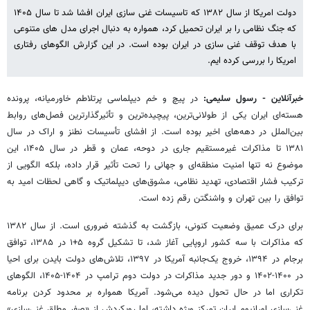
دولت امریکا از سال ۱۳۸۲ که تاسیسات غنی سازی ایران افشا شد تا سال ۱۴۰۵
که جنگ نظامی را بر ایران تحمیل کرد، همواره به دنبال اجرای مدل های متنوعی
با هدف توقف غنی سازی در ایران بوده است. در این گزارش الگوهای رفتاری
امریکا را بررسی کرده ایم.
خبرآنلاین - رسول سلیمی:
در پیچ و خم دیپلماسی پرتلاطم خاورمیانه، پرونده
هسته‌ای ایران یکی از طولانی‌ترین، پیچیده‌ترین و تأثیرگذارترین فصل‌های روابط
بین‌الملل در دهه‌های اخیر بوده است. از افشای تأسیسات نطنز و اراک در سال
۱۳۸۱ تا مذاکرات غیرمستقیم جاری در دوحه، عمان و قطر در سال ۱۴۰۵، این
موضوع نه تنها امنیت منطقه‌ای و جهانی را تحت تأثیر قرار داده، بلکه الگویی از
ترکیب فشار اقتصادی، تهدید نظامی، مشوق‌های دیپلماتیک و گاهی لحظات امید به
توافق را بین تهران و واشنگتن رقم زده است.
برای درک عمیق وضعیت کنونی، بازگشت به گذشته ضروری است. از سال ۱۳۸۲
که مذاکرات با سه کشور اروپایی آغاز شد، تا تشکیل گروه ۵+۱ در ۱۳۸۵، توافق
برجام در ۱۳۹۴، خروج یک‌جانبه آمریکا در ۱۳۹۷، تلاش‌های دولت بایدن برای احیا
در ۱۴۰۰-۱۴۰۲ و دور جدید مذاکرات در دولت دوم ترامپ در ۱۴۰۴-۱۴۰۵، الگوهای
تکراری اما در حال تحول دیده می‌شود. آمریکا همواره بر محدود کردن برنامه
غنی‌سازی اورانیوم ایران تمرکز ویژه داشته، اما رویکردش از «صفر مطلق غنی‌سازی»