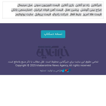
خبرآنلاین
راه نو آنلاین
بازی آنلاین
قیمت تلویزیون سونی
مبل مینیمال
جراح بینی گوشتی
پرشین هتل
قیمت آهن فولاد ایرانیان
اعتبارسنجی بانکی
قیمت طلا امروز
بلیط قطار
شرکت رادوکو
قیمت پروفیل
سایت یوتوتایمز
نسخه دسکتاپ
تمامی حقوق این سایت برای خبرآنلاین محفوظ است. نقل مطالب با ذکر منبع بلامانع است.
Copyright © 2025 khabaronline News Agancy, All rights reserved
طراحی و تولید: نستوه