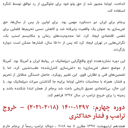
انداخت. اوباما مجبور شد از حق وتو خود برای جلوگیری از رد توافق توسط کنگره
استفاده کند.
برجام برای ایران نیز دستاورد مهمی بود. برای اولین بار پس از سال‌ها، حق
غنی‌سازی به عنوان یک واقعیت پذیرفته شد و کاهش نسبی تحریم‌ها فضایی برای
تنفس اقتصادی ایجاد کرد. اما محدودیت‌های زمانی و مکانیسم اسنپ بک،
نگرانی‌هایی در تهران ایجاد کرد که پس از ۱۰-۱۵ سال، فشارها ممکن است دوباره
بازگردند.
این دوره نشان‌دهنده اوج واقع‌گرایی دیپلماتیک در روابط ایران و آمریکا بود. آمریکا
از موضع «صفر غنی‌سازی» به «غنی‌سازی کنترل‌شده» عقب‌نشینی کرد، اما با
تضمین‌های فنی و نظارتی قوی. این تغییر رویکرد، حاصل خستگی متقابل از تحریم
و فشار، همراه با محاسبات داخلی اوباما برایبه جا گذاشتن میراث دیپلماتیک بود. با
این حال، بی‌اعتمادی عمیق تاریخی باعث شد برجام از همان ابتدا شکننده باشد و
زمینه را برای خروج ترامپ در سال ۱۳۹۷ فراهم کند.
دوره چهارم: ۱۳۹۷-۱۴۰۰ (۲۰۱۸-۲۰۲۱) – خروج
ترامپ و فشار حداکثری
هجدهم اردیبهشت ۱۳۹۷ مقارن ۸ مه ۲۰۱۸ ، دونالد ترامپ رسماً از برجام خارج