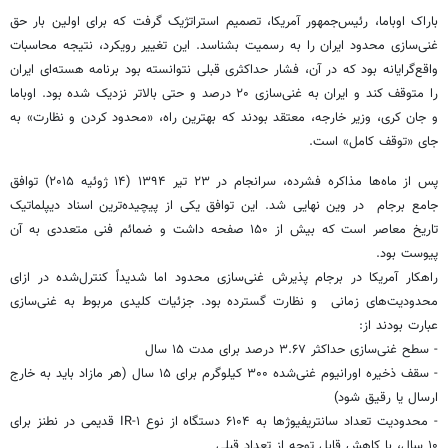
باراک اوباما، رئیس‌جمهور آمریکا، تصمیم استراتژیک گرفت که برای اولین بار حق
غنی‌سازی محدود ایران را به رسمیت بشناسد. این تغییر رویکرد، نتیجه محاسبات
واقع‌گرایانه بود که در آن، فشار حداکثری قبلی نتوانسته بود برنامه هسته‌ای ایران
را متوقف کند و ایران به غنی‌سازی ۲۰ درصد و حتی بالاتر نزدیک شده بود. اوباما
و جان کری، وزیر خارجه، معتقد بودند که بهترین راه، «محدود کردن و نظارت» به
جای «توقف کامل» است.
پس از ماه‌ها مذاکره فشرده، سرانجام در ۲۳ تیر ۱۳۹۴ (۱۴ ژوئیه ۲۰۱۵) توافق
جامع برجام در وین نهایی شد. این توافق یکی از پیچیده‌ترین اسناد دیپلماتیک
تاریخ معاصر است که بیش از ۱۵۰ صفحه داشت و ضمائم فنی متعددی به آن
پیوست بود.
راهکار آمریکا در برجام پذیرش غنی‌سازی محدود اما شدیداً کنترل‌شده در ازای
محدودیت‌های زمانی و نظارت گسترده بود. جزئیات کلیدی مربوط به غنی‌سازی
عبارت بودند از:
- سطح غنی‌سازی حداکثر ۳.۶۷ درصد برای مدت ۱۵ سال
- سقف ذخیره اورانیوم غنی‌شده ۳۰۰ کیلوگرم برای ۱۵ سال (هر مازاد باید به خارج
ارسال یا رقیق شود)
- محدودیت تعداد سانتریفیوژها به ۶۱۰۴ دستگاه از نوع IR-۱ قدیمی در نطنز برای
۱۰ سال، با کاهش قابل توجه از تعداد قبلی