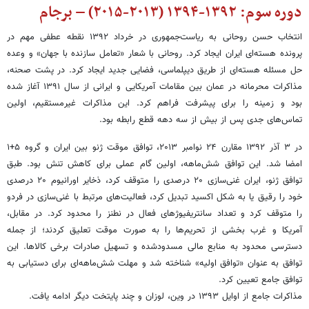
دوره سوم: ۱۳۹۲-۱۳۹۴ (۲۰۱۳-۲۰۱۵) – برجام
انتخاب حسن روحانی به ریاست‌جمهوری در خرداد ۱۳۹۲ نقطه عطفی مهم در
پرونده هسته‌ای ایران ایجاد کرد. روحانی با شعار «تعامل سازنده با جهان» و وعده
حل مسئله هسته‌ای از طریق دیپلماسی، فضایی جدید ایجاد کرد. در پشت صحنه،
مذاکرات محرمانه در عمان بین مقامات آمریکایی و ایرانی از سال ۱۳۹۱ آغاز شده
بود و زمینه را برای پیشرفت فراهم کرد. این مذاکرات غیرمستقیم، اولین
تماس‌های جدی پس از بیش از سه دهه قطع رابطه بود.
در ۳ آذر ۱۳۹۲ مقارن ۲۴ نوامبر ۲۰۱۳، توافق موقت ژنو بین ایران و گروه ۵+۱
امضا شد. این توافق شش‌ماهه، اولین گام عملی برای کاهش تنش بود. طبق
توافق ژنو، ایران غنی‌سازی ۲۰ درصدی را متوقف کرد، ذخایر اورانیوم ۲۰ درصدی
خود را رقیق یا به شکل اکسید تبدیل کرد، فعالیت‌های مرتبط با غنی‌سازی در فردو
را متوقف کرد و تعداد سانتریفیوژهای فعال در نطنز را محدود کرد. در مقابل،
آمریکا و غرب بخشی از تحریم‌ها را به صورت موقت تعلیق کردند؛ از جمله
دسترسی محدود به منابع مالی مسدودشده و تسهیل صادرات برخی کالاها. این
توافق به عنوان «توافق اولیه» شناخته شد و مهلت شش‌ماهه‌ای برای دستیابی به
توافق جامع تعیین کرد.
مذاکرات جامع از اوایل ۱۳۹۳ در وین، لوزان و چند پایتخت دیگر ادامه یافت.