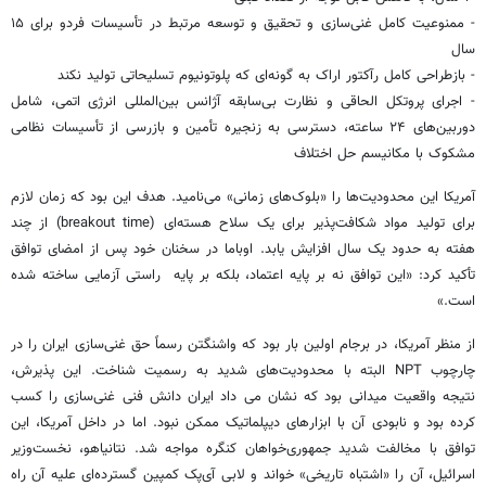
- ممنوعیت کامل غنی‌سازی و تحقیق و توسعه مرتبط در تأسیسات فردو برای ۱۵
سال
- بازطراحی کامل رآکتور اراک به گونه‌ای که پلوتونیوم تسلیحاتی تولید نکند
- اجرای پروتکل الحاقی و نظارت بی‌سابقه آژانس بین‌المللی انرژی اتمی، شامل
دوربین‌های ۲۴ ساعته، دسترسی به زنجیره تأمین و بازرسی از تأسیسات نظامی
مشکوک با مکانیسم حل اختلاف
آمریکا این محدودیت‌ها را «بلوک‌های زمانی» می‌نامید. هدف این بود که زمان لازم
برای تولید مواد شکافت‌پذیر برای یک سلاح هسته‌ای (breakout time) از چند
هفته به حدود یک سال افزایش یابد. اوباما در سخنان خود پس از امضای توافق
تأکید کرد: «این توافق نه بر پایه اعتماد، بلکه بر پایه راستی آزمایی ساخته شده
است.»
از منظر آمریکا، در برجام اولین بار بود که واشنگتن رسماً حق غنی‌سازی ایران را در
چارچوب NPT البته با محدودیت‌های شدید به رسمیت شناخت. این پذیرش،
نتیجه واقعیت میدانی بود که نشان می داد ایران دانش فنی غنی‌سازی را کسب
کرده بود و نابودی آن با ابزارهای دیپلماتیک ممکن نبود. اما در داخل آمریکا، این
توافق با مخالفت شدید جمهوری‌خواهان کنگره مواجه شد. نتانیاهو، نخست‌وزیر
اسرائیل، آن را «اشتباه تاریخی» خواند و لابی آی‌پک کمپین گسترده‌ای علیه آن راه