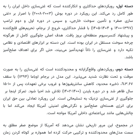
دسته اول،
رویکردهای حداکثری و انکارکننده است که غنی‌سازی داخل ایران را به
طور کامل رد می‌کند. این رویکرد در دوره بوش (۲۰۰۳-۲۰۰۸) با اصرار بر «غنی
سازی صفر» و تأمین سوخت خارجی، و سپس در دوره اول و دوم ترامپ
(۱۳۹۷-۱۴۰۰ و ۱۴۰۴-۱۴۰۵) با فشار حداکثری، خروج از برجام، تحریم‌های فلج‌کننده
و پیشنهاد کنسرسیوم منطقه‌ای بروز یافت. هدف اصلی جلوگیری کامل از هرگونه
چرخه سوخت مستقل در ایران بوده است. این دسته بر ابزارهای اقتصادی و نظامی
تکیه دارد و غنی‌سازی را ذاتاً تهدیدآمیز می‌بیند، حتی اگر برای اهداف صلح‌آمیز
باشد.
دسته دوم،
رویکردهای واقع‌گرایانه و محدودکننده است که غنی‌سازی را به صورت
موقت و تحت نظارت شدید می‌پذیرد. این مدل در برجام اوباما (۱۳۹۴) با سقف
۳.۶۷%، ذخیره محدود، کاهش سانتریفیوژها و غروب برخی تعهدات پس از ۱۰-۱۵
سال ظاهر شد و در دوره بایدن (۱۴۰۰-۱۴۰۲) تلاش شد احیا شود. تمرکز اینجا بر
جلوگیری از غنی‌سازی نزدیک به تسلیحاتی است. این رویکرد تعادلی بین حق ایران
برای انرژی هسته‌ای صلح‌آمیز و نگرانی‌های امنیتی آمریکا ایجاد می‌کند اما با
چالش‌هایی مانند بی‌اعتمادی داخلی آمریکا مواجه است.
در مجموع، این مرور تاریخی نشان می‌دهد که آمریکا از موضع صفر مطلق به
سمت مدل‌های محدودکننده و ترکیبی حرکت کرده اما همواره بر کوتاه کردن زمان