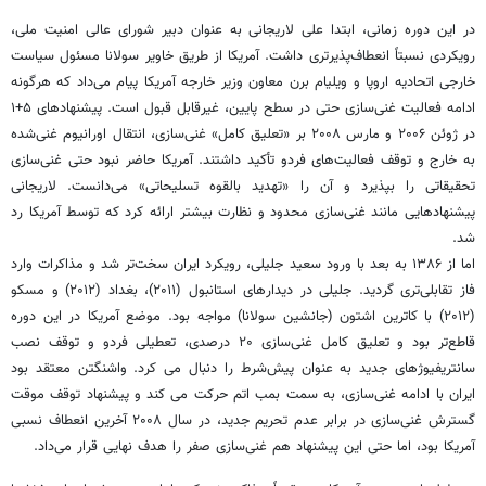
در این دوره زمانی، ابتدا علی لاریجانی به عنوان دبیر شورای عالی امنیت ملی،
رویکردی نسبتاً انعطاف‌پذیرتری داشت. آمریکا از طریق خاویر سولانا مسئول سیاست
خارجی اتحادیه اروپا و ویلیام برن معاون وزیر خارجه آمریکا پیام می‌داد که هرگونه
ادامه فعالیت غنی‌سازی حتی در سطح پایین، غیرقابل قبول است. پیشنهادهای ۵+۱
در ژوئن ۲۰۰۶ و مارس ۲۰۰۸ بر «تعلیق کامل» غنی‌سازی، انتقال اورانیوم غنی‌شده
به خارج و توقف فعالیت‌های فردو تأکید داشتند. آمریکا حاضر نبود حتی غنی‌سازی
تحقیقاتی را بپذیرد و آن را «تهدید بالقوه تسلیحاتی» می‌دانست. لاریجانی
پیشنهادهایی مانند غنی‌سازی محدود و نظارت بیشتر ارائه کرد که توسط آمریکا رد
شد.
اما از ۱۳۸۶ به بعد با ورود سعید جلیلی، رویکرد ایران سخت‌تر شد و مذاکرات وارد
فاز تقابلی‌تری گردید. جلیلی در دیدارهای استانبول (۲۰۱۱)، بغداد (۲۰۱۲) و مسکو
(۲۰۱۲) با کاترین اشتون (جانشین سولانا) مواجه بود. موضع آمریکا در این دوره
قاطع‌تر بود و تعلیق کامل غنی‌سازی ۲۰ درصدی، تعطیلی فردو و توقف نصب
سانتریفیوژهای جدید به عنوان پیش‌شرط را دنبال می کرد. واشنگتن معتقد بود
ایران با ادامه غنی‌سازی، به سمت بمب اتم حرکت می کند و پیشنهاد توقف موقت
گسترش غنی‌سازی در برابر عدم تحریم جدید، در سال ۲۰۰۸ آخرین انعطاف نسبی
آمریکا بود، اما حتی این پیشنهاد هم غنی‌سازی صفر را هدف نهایی قرار می‌داد.