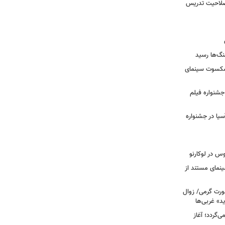
 صلاحیت تدریس
نگ‌ها رسید
یشکسوت سینمای
ن جشنواره فیلم
سیا در جشنواره
وس در لوکارنو
نمای مستند از
رت گرمی/ زوال
ید» غربی‌ها
جرا بازمی‌گردد؛ آغاز