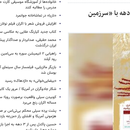
خانواده‌ها از آموزشگاه موسیقی کارت
مدرس را مطالبه کنند
دهه با «سرزمین
«ناریا» در تماشاخانه جوانمرد
افزایش فروش شعر با اکران فیلم نولان
کتاب جدید کیارنگ علایی به عکاسی س
محمد حقیقی، صدابردار و صداگذار پ
ایران درگذشت
راهیابی ۲ انیمیشن سوره به سی‌امی
رود آیلند
بازیگر مالزیایی، فیلمساز سال سینمای آ
بوسان شد
«بیضایی‌خوانی» به «اژدهاک» رسید
شکار جادوگران در آمریکا / مرور یک کاب
کوبیدن سیلی واقعیت برصورت رویا؛ سی
مساله اکران رنج می‌برد
پشت پرده سیلی محکم بی‌تی‌اس بر صو
هژمونی آمریکا و افشای راز «مزرعه بازد
حسین پاکدل پس از ۳ دهه به ا