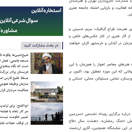
مشارکت گالری‌داران تهران و هنرمندان
 فعالیت و بازیابی اعتماد جامعه هنری
د.
وسوی هنرمند طراح گرافیک، مریم حسینی و
از آثار هنری در کنار عکس‌های خاص و
مان در آبادان و خرمشهر اکران خواهند
در بحث مشارکت کنید
شیخ‌نشین‌ها چگونه فک
مسجدجامعی: عمان تن
هنرهای معاصر اهواز را هم‌زمان با این
است که نگاه متفاوتی 
لانی که این موزه تعطیل بود، اکنون بر
عربستان برادر بزرگ‌
مسلط خلیج فارس ا
وزستان، تمامی مسئولان محلی، استانی و
سازمان وظیفه عمومی 
معافیت سربازان فراری
ابوالفتح: برای ترامپ
سر کار باشد یا عمامه/
درباره برگزاری رویداد تجسمی «سرزمین
تغییر حکومت نیست/ 
فت: رویداد و نمایشگاه تجسمی «سرزمین خورشید» در ۳ بخش «جنگ رمضان»، «هشت سال دفاع
در توقف حملات نقش
 این نمایشگاه همچنین، آثاری ارزشمند