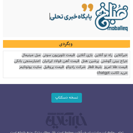
وبگردی
خبرآنلاین
راه نو آنلاین
بازی آنلاین
قیمت تلویزیون سونی
مبل مینیمال
جراح بینی گوشتی
پرشین هتل
قیمت آهن فولاد ایرانیان
اعتبارسنجی بانکی
قیمت طلا امروز
بلیط قطار
شرکت رادوکو
قیمت پروفیل
سایت یوتوتایمز
خرید اکانت chatgpt
نسخه دسکتاپ
تمامی حقوق این سایت برای خبرآنلاین محفوظ است. نقل مطالب با ذکر منبع بلامانع است.