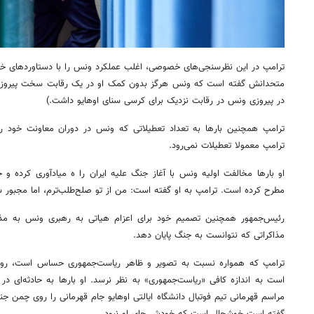
ترامپ در این نظرسنجی‌های خصوصی، اغلب عملکرد ونس را با دستاوردهای خود
متحدانش گفته است که ونس هرگز بدون کمک او در یک رقابت سخت پیروز
در پیروزی ونس در رقابت نزدیک برای کرسی سنای اوهایو داشت.)
ترامپ همچنین بارها به تعداد تعطیلاتی که ونس در دوران معاونت خود ر
ترامپ معمولا تعطیلات نمی‌رود.
او بارها مخالفت اولیه ونس با آغاز جنگ علیه ایران را ه میادآوری کرده
مطرح کرده است. ترامپ به او گفته است: من از تو صلح‌طلب‌ترم، اما مجبور ش
رئیس‌جمهور همچنین تصمیم خود برای اعزام هیاتی به رهبری ونس به مذاک
مذاکراتی که نتوانست به جنگ پایان دهد.
ترامپ که همواره نسبت به تصویر و ظاهر ریاست‌جمهوری حساس است، روی
است به اندازه کافی «ریاست‌جمهوری» به نظر نرسد. او بارها به حادثه‌ای د
مراسم قهرمانی تیم فوتبال دانشگاه ایالتی اوهایو جام قهرمانی را روی چمن 
گفته است خوشحال است که خودش جای او نبود.