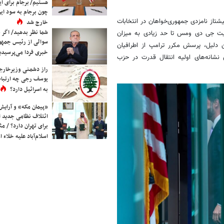
هستیم/ برجام برای ای
چون برجام به سود ایرا
تاز نامزدی جمهوری‌خواهان در انتخابات
خارج شد
شما نظر بدهید/ اگر خ
ت جی دی ومس تا حد زیادی به میزان
سوالی از رئیس جمه
 دلیل، پرسش مکرر ترامپ از اطرافیان
خبری فردا می‌پرسیدی
ن نشانه‌های اولیه انتقال قدرت در حزب
راز دشمنی وزیرخارجه 
یوسف رجی چه ارتباط
به اسرائیل دارد؟
«پیمان مکه» و آرایش
ائتلاف نظامی جدید 
برای تهران دارد؟ / مث
اسلام‌آباد علیه خلاء