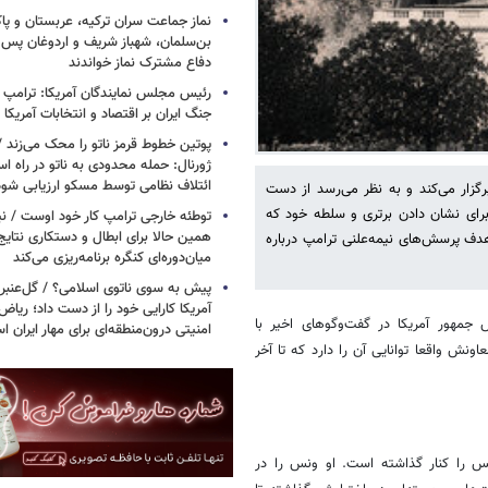
نماز جماعت سران ترکیه، عربستان و پ
بن‌سلمان، شهباز شریف و اردوغان پس ا
دفاع مشترک نماز خواندند
رئیس مجلس نمایندگان آمریکا: ترامپ 
جنگ ایران بر اقتصاد و انتخابات آمریکا
پوتین خطوط قرمز ناتو را محک می‌زند /
ژورنال: حمله محدودی به ناتو در راه ا
ائتلاف نظامی توسط مسکو ارزیابی شود
گزار می‌کند و به نظر می‌رسد از دست
برای نشان دادن برتری و سلطه خود که
توطئه خارجی ترامپ کار خود اوست / نیوی
همین حالا برای ابطال و دستکاری نتایج
 هدف پرسش‌های نیمه‌علنی ترامپ درباره
میان‌دوره‌ای کنگره برنامه‌ریزی می‌کند
پیش به سوی ناتوی اسلامی؟ / گل‌عنبری
آمریکا کارایی خود را از دست داد؛ ریاض
 جمهور آمریکا در گفت‌وگوهای اخیر با
امنیتی درون‌منطقه‌ای برای مهار ایران 
ش واقعا توانایی آن را دارد که تا آخر
س را کنار گذاشته است. او ونس را در