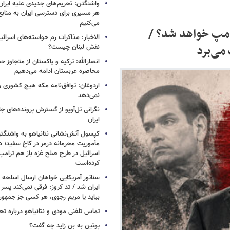
واشنگتن: تحریم‌های جدیدی علیه ایران 
هر مسیری برای دسترسی ایران به منابع
می‌کنیم
رامپ خواهد شد؟ /
الاخبار: مذاکرات رم خواسته‌های اسرائی
می‌برد
نقش لبنان چیست؟
انصارالله: ترکیه و پاکستان از متجاوز ح
محاصره عربستان ادامه می‌دهیم
اردوغان: توافق‌نامه مکه هیچ کشوری ر
نمی‌دهد
نگرانی تل‌آویو از گسترش پرونده‌های ج
ایران
کپسول آتش‌نشانی نتانیاهو به واشنگتن
مأموریت محرمانه درمر در کاخ سفید؛ دو
اسرائیل در طرح صلح غزه باز هم ترام
کرده‌است
سناتور آمریکایی خواهان ارسال اسلحه
ایران شد / تد کروز: فرقی نمی‌کند پسر 
بیاید یا مریم رجوی، هر کسی جز جمهو
تماس تلفنی مودی و نتانیاهو درباره تح
پوتین به بن زاید چه گفت؟