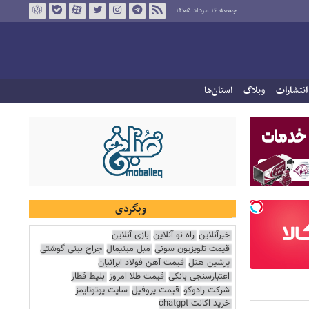
جمعه ۱۶ مرداد ۱۴۰۵
انتشارات
وبلاگ
استان‌ها
وبگردی
خبرآنلاین
راه نو آنلاین
بازی آنلاین
قیمت تلویزیون سونی
مبل مینیمال
جراح بینی گوشتی
پرشین هتل
قیمت آهن فولاد ایرانیان
اعتبارسنجی بانکی
قیمت طلا امروز
بلیط قطار
شرکت رادوکو
قیمت پروفیل
سایت یوتوتایمز
خرید اکانت chatgpt