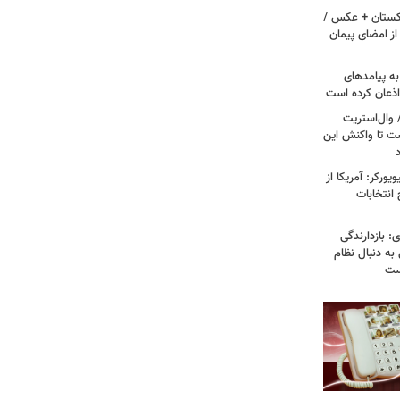
اکستان + عکس /
ز امضای پیمان
به پیامدهای
 اذعان کرده است
 وال‌استریت
ست تا واکنش این
ورکر: آمریکا از
 انتخابات
: بازدارندگی
 به دنبال نظام
است