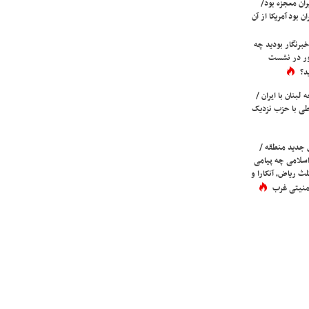
ران معجزه بود/
ن بود آمریکا از آن
برنگار بودید چه
ور در نشست
د؟
لبنان با ایران /
ی با حزب نزدیک
 جدید منطقه /
اسلامی چه پیامی
لث ریاض، آنکارا و
 امنیتی غرب