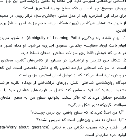
احساس بی‌عدالتی آموزشی دارد. این مقاله به تحلیل روان‌شناختی این نوع اس
پرورش موضوع: چرا احساس «کم سطح بودن» استرس‌زا است؟
برای درک این استرس، باید از مدل سنتی «چالش-پاسخ» فراتر رویم. در محی
از طریق نشانه‌های غیرکلامی (چهره همکلاسی‌ها، حجم جزوه، لحن استاد) برا
آنلاین:
1. ابهام نقشه راه یادگیری (Path
ابهام باعث ایجاد «مقایسه اجتماعی صعودی اجباری» می‌شود. او مدام تصور می‌
در حالی که خودش فقط روی سوالات سطحی امتحان تسلط دارد.
2. شکاف بین تدریس و ارزشیابی: در بسیاری از کلاس‌های آنلاین، محتوای ت
است، اما سوالات امتحانی نیازمند تحلیل بالا یا دانش تخصصی است. این نا
در پیش‌بینی» ایجاد می‌کند که از عوامل اصلی استرس مزمن است.
تشدید می‌شود که فرد احساس کند کنترل بر فرایندهای شناختی خود را 
دانشجو حداقل می‌داند که «اگر سخت بخوانم، سطح من به سطح امتحان نز
سوالات نگران‌کننده‌ای شکل می‌گیرد:
· "آیا من اصلاً نمی‌دانم که سطح واقعی این درس چیست؟"
· "آیا امتحان به دنبال چیزهایی است که تدریس نشده؟"
اولیه نمره مخرب‌تر است.