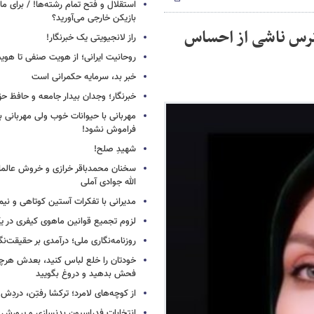
استقلال و فتح تمام رشته‌ها! / برای 
بازیکن خارجی می‌آورید؟
سترس ناشی از احساس
راز لانجیویتی یک خبرنگار!
روحانیت ایرانی؛ از هویت صنفی تا هوی
خبر بد، سرمایه حکمرانی است
خبرنگار؛ وجدان بیدار جامعه و حافظ ح
مهربانی با حیوانات خوب ولی مهربانی با
فراموش نشود!
شهیدِ صلح!
سخنان محمدباقر خرازی و خروش عالم
الله جوادی آملی
مدیرانی با تفکرات آستین کوتاهی و نی
لزوم تجمیع قوانین ماهوی کیفری در 
روزنامه‌نگاری ملی؛ درآمدی بر حقیقت‌نگا
خودتان را خلع لباس کنید، بعدش هرچ
فحش بدهید و دروغ بگویید
از کوچه‌های لامرد؛ ترکشا رفتِن، دردِش 
انتخابات فدراسیون بدنسازی و پرورش 