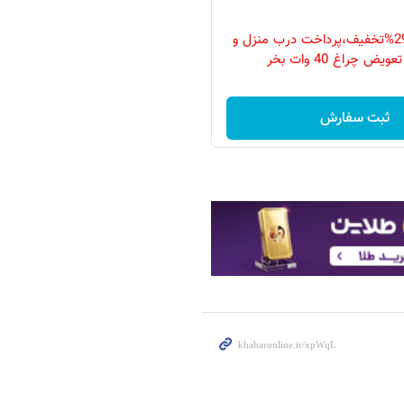
فقط امروز با 29%تخفیف،پرداخت درب منزل و
ویض چراغ 40 وات بخر
ثبت سفارش