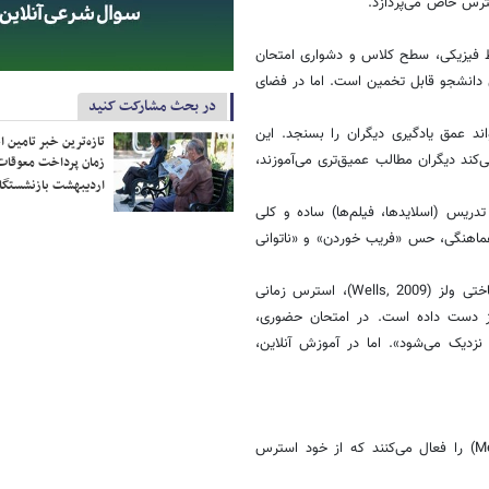
ترس خاص می‌پردازد.
ط فیزیکی، سطح کلاس و دشواری امتحان
ی دانشجو قابل تخمین است. اما در فضای
در بحث مشارکت کنید
Ambiguity of Learning ): دانشجو نمی‌تواند عمق یادگیری دیگران را بسنجد. این
تازه‌ترین خبر تامین 
کند دیگران مطالب عمیق‌تری می‌آموزند،
زمان پرداخت معوقات
اردیبهشت بازنشستگا
دریس (اسلایدها، فیلم‌ها) ساده و کلی
هماهنگی، حس «فریب خوردن» و «ناتوانی
دیدگاه روان‌شناسی شناختی: نقش باورهای فراشناختی از دیدگاه نظریه فراشناختی ولز (Wells, 2009)، استرس زمانی
از دست داده است. در امتحان حضوری،
دیک می‌شود». اما در آموزش آنلاین،
این افکار، چرخه معیوب نگرانی درباره نادانی (Meta-Worry about Ignorance) را فعال می‌کنند که از خود استرس