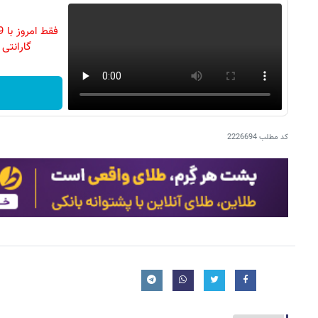
گارانتی تع
کد مطلب
2226694