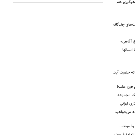
ماهیگیری هم
ت‌های چندگانه
ق آگاهی»
 انسانها
انه حضرت آیت
م قرن عقب!
یک مجموعه
ری ایرانی
ه می‌خواهید
وا موند...
اندام؛ فرصت