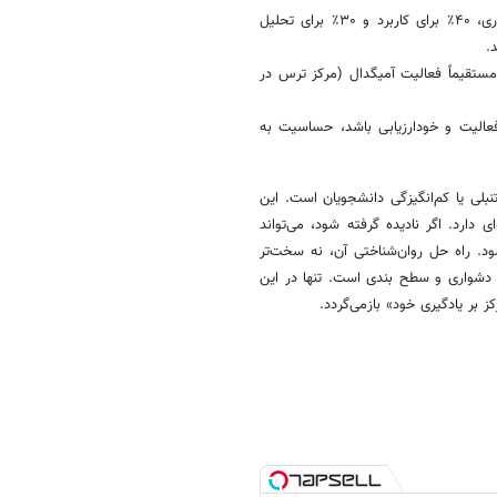
1. شفاف‌سازی ماتریس سطح بندی: اعلام صریح اینکه «۳۰٪ نمره برای یادآوری، ۴۰٪ برای کاربرد و ۳۰٪ برای تحلیل
.
ستقیماً فعالیت آمیگدال (مرکز ترس در
گ فعالیت و خودارزیابی باشد، حساسیت به
لی یا کم‌انگیزگی دانشجویان است. این
 دارد. اگر نادیده گرفته شود، می‌تواند
 شود. راه حل روان‌شناختی آن، نه سخت‌تر
ت دشواری و سطح بندی است. تنها در این
بر یادگیری خود» بازمی‌گردد.