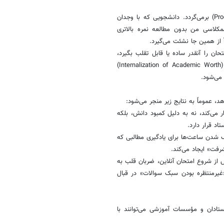
یکی از عمیق‌ترین لایه‌های این استرس به عدالت رویه‌ای (Procedural Justice) برمی‌گردد. دانشجویی که با وجدان
کلاسی من بدون مطالعه نمره بالاتری
 از همین جا نشئت می‌گیرد.
ن را آنقدر ساده یا قابل تقلب بگیرد،
پس ارزش تلاش من چه بوده؟» این مسئله به درون‌ریزی ارزش تحصیلی (Internalization of Academic Worth)
 می‌کند، نه به دلیل کمبود دانش، بلکه
د قرار دارد.
شی از شکاف انتظار-واقعیت (Expectation-Reality Burnout): تلف شدن ساعت‌ها برای یادگیری مطالبی که
فت» ایجاد می‌کند.
(Incongruent Evaluation Panic): لحظاتی پیش از شروع امتحان آنلاین، ضربان قلب به
«غیرمنتظره بودن سبک سوالات» در قبال
ستادان و مؤسسات آموزشی می‌توانند با