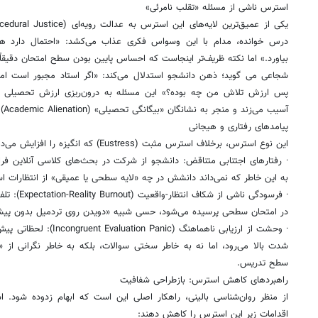
استرس ناشی از مسئله «تقلب نامرئی»
درس خوانده، مدام با این وسواس فکری عذاب می‌کشد: «احتمال دارد هم
بیاورد.» اما نکته ظریف‌تر اینجاست که احساس پایین بودن سطح امتحان دقیقاً
شجاعی می گوید؛ ذهن دانشجو استدلال می‌کند: «اگر استاد مجبور است امتحا
آسیب می‌زند و منجر به نشانگان «بیگانگی تحصیلی» (Academic Alienation) می‌شود.
پیامدهای رفتاری و هیجانی
این نوع استرس، برخلاف استرس مثبت (Eustress) که انگیزه را افزایش می‌دهد، عموماً به نتایج زیر منجر می‌شود:
· رفتارهای اجتنابی متناقض: دانشجو از شرکت در بحث‌های کلاسی آنلاین فرار
به این خاطر که نمی‌داند دانشش در چه «لایه سطحی یا عمیقی» از انتظارات استا
· فرسودگی نا
در امتحان سطحی پرسیده می‌شود، حسی شبیه «دویدن روی تردمیل بدون پیشر
· وحشت از ارزیابی ناهماهنگ 
شدت بالا می‌رود، اما نه به خاطر سختی سوالات، بلکه به خاطر نگرانی از 
سطح تدریس.
راهبردهای کاهش استرس: بازطراحی شفافیت
از منظر روان‌شناسی بالینی، راهکار اصلی این است که ابهام زدوده شود. ا
اقدامات زیر این استرس را کاهش دهند: