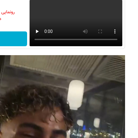
رونمایی
دن