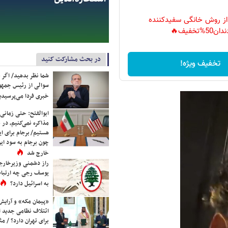
 از روش خانگی سفیدکننده
دان50%تخفیف🔥
در بحث مشارکت کنید
تخفیف ویژه!
شما نظر بدهید/ اگر خ
سوالی از رئیس جمه
خبری فردا می‌پرسیدی
ابوالفتح: حتی زمانی 
مذاکره نمی‌کنیم، در 
هستیم/ برجام برای ای
چون برجام به سود ایرا
خارج شد
راز دشمنی وزیرخارجه 
یوسف رجی چه ارتباط
به اسرائیل دارد؟
«پیمان مکه» و آرایش
ائتلاف نظامی جدید 
برای تهران دارد؟ / مث