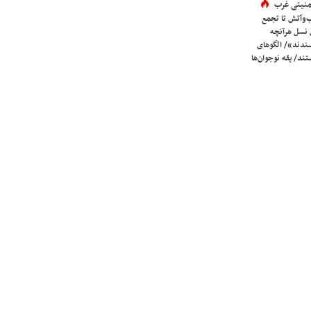
 امنیتی غرب
ب‌وآتش تا تجمع
 نسل هرآنچه
دند»/ الگوهای
ند/ یقه نوجوان‌ها