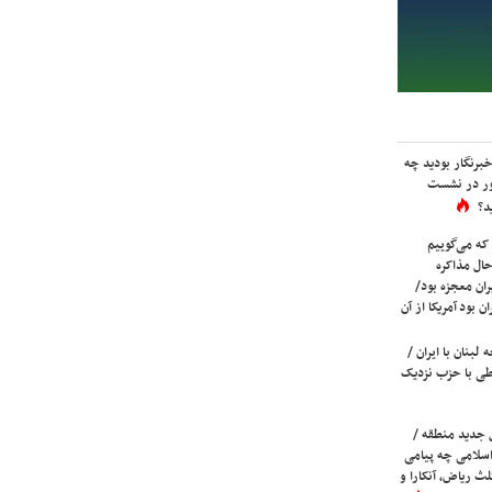
برنگار بودید چه
ور در نشست
د؟
که می‌گوییم
حال مذاکره
ران معجزه بود/
ن بود آمریکا از آن
لبنان با ایران /
ی با حزب نزدیک
 جدید منطقه /
اسلامی چه پیامی
لث ریاض، آنکارا و