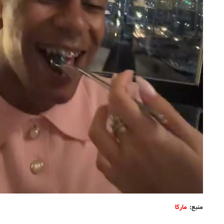
منبع:
مارکا