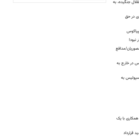
قلال جنگیده، به
دی در حق
پیاکوس
 نبود!
نصوریان/مدافع
س در خارج به
رسپولیس به
همکاری با یک
ید قرارداد