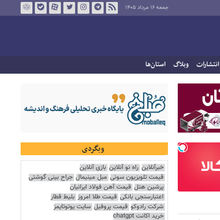
جمعه ۱۶ مرداد ۱۴۰۵
انتشارات
وبلاگ
استان‌ها
وبگردی
خبرآنلاین
راه نو آنلاین
بازی آنلاین
قیمت تلویزیون سونی
مبل مینیمال
جراح بینی گوشتی
پرشین هتل
قیمت آهن فولاد ایرانیان
اعتبارسنجی بانکی
قیمت طلا امروز
بلیط قطار
شرکت رادوکو
قیمت پروفیل
سایت یوتوتایمز
خرید اکانت chatgpt