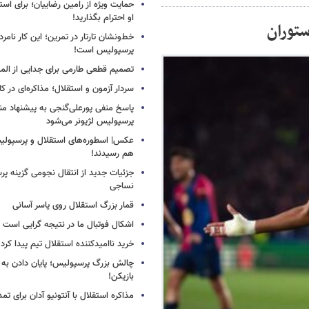
حمایت ویژه از رامین رضاییان؛ برای است
او احترام بگذارید!
ستوران
خط‌ونشان تارتار در تمرین؛ این کار نامر
پرسپولیس است!
تصمیم قطعی طارمی برای جدایی از الم
سردار آزمون و استقلال؛ مذاکره‌ای در کار
پاسخ منفی پورعلی‌گنجی به پیشنهاد م
پرسپولیس لژیونر می‌شود
عکس| اسطوره‌های استقلال و پرسپولی
هم رسیدند!
جزئیات جدید از انتقال نجومی گزینه پ
نساجی
قمار بزرگ استقلال روی یاسر آسانی
اشکال فوتبال ما در نتیجه گرایی است
خرید ناامیدکننده استقلال تیم پیدا کرد
چالش بزرگ پرسپولیس؛ پایان دادن به 
بازیکن!
مذاکره استقلال با آنتونیو آدان برای تمد