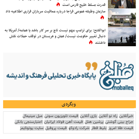
قدرت مسلط خلیج فارس است
سازمان وظیفه عمومی فراجا درباره معافیت سربازان فراری اطلاعیه داد
ابوالفتح: برای ترامپ مهم نیست تاج بر سر کار باشد یا عمامه/ آمریکا به
دنبال تغییر حکومت نیست/ عمان و عربستان در توقف حملات نقش
داشتند
وبگردی
خبرآنلاین
راه نو آنلاین
بازی آنلاین
قیمت تلویزیون سونی
مبل مینیمال
جراح بینی گوشتی
پرشین هتل
قیمت آهن فولاد ایرانیان
اعتبارسنجی بانکی
قیمت طلا امروز
بلیط قطار
شرکت رادوکو
قیمت پروفیل
سایت یوتوتایمز