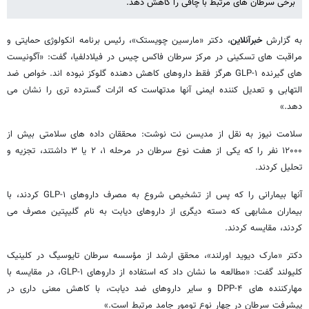
برخی سرطان های مرتبط با چاقی را کاهش دهد.
به گزارش
خبرآنلاین
، دکتر «مارسین چویستک»، رئیس برنامه انکولوژی حمایتی و
مراقبت های تسکینی در مرکز سرطان فاکس چیس در فیلادلفیا، گفت: «آگونیست
های گیرنده GLP-۱ هرگز فقط داروهای کاهش دهنده گلوکز نبوده اند. خواص ضد
التهابی و تعدیل کننده ایمنی آنها مدتهاست که اثرات گسترده تری را نشان می
دهد.»
سلامت نیوز به نقل از مدیسن نت نوشت: محققان داده های سلامتی بیش از
۱۲۰۰۰ نفر را که یکی از هفت نوع سرطان در مرحله ۱، ۲ یا ۳ داشتند، تجزیه و
تحلیل کردند.
آنها بیمارانی را که پس از تشخیص شروع به مصرف داروهای GLP-۱ کردند، با
بیماران مشابهی که دسته دیگری از داروهای دیابت به نام گلیپتین مصرف می
کردند، مقایسه کردند.
دکتر «مارک دیوید اورلند»، محقق ارشد از مؤسسه سرطان تایوسیگ در کلینیک
کلیولند گفت: «مطالعه ما نشان داد که استفاده از داروهای GLP-۱، در مقایسه با
مهارکننده های DPP-۴ و سایر داروهای ضد دیابت، با کاهش معنی داری در
پیشرفت سرطان در چهار نوع تومور جامد مرتبط است.»