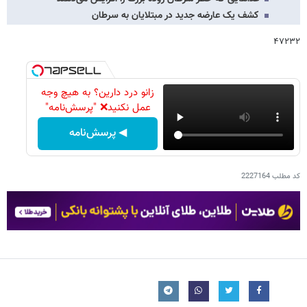
کشف یک عارضه جدید در مبتلایان به سرطان
۴۷۲۳۲
زانو درد دارین؟ به هیچ وجه
عمل نکنید❌ "پرسش‌نامه"
◀ پرسش‌نامه
کد مطلب
2227164