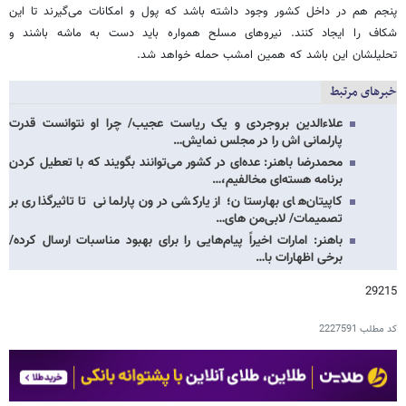
پنجم هم در داخل کشور وجود داشته باشد که پول و امکانات می‌گیرند تا این
شکاف را ایجاد کنند. نیروهای مسلح همواره باید دست به ماشه باشند و
تحلیلشان این باشد که همین امشب حمله خواهد شد.
خبرهای مرتبط
علاءالدین بروجردی و یک ریاست عجیب/ چرا او نتوانست قدرت
پارلمانی اش را در مجلس نمایش…
محمدرضا باهنر: عده‌ای در کشور می‌توانند بگویند که با تعطیل کردن
برنامه هسته‌ای مخالفیم،…
کاپیتان‌های بهارستان؛ از یارکشی درون پارلمانی تا تاثیرگذاری بر
تصمیمات/ لابی‌من های…
باهنر: امارات اخیراً پیام‌هایی را برای بهبود مناسبات ارسال کرده/
برخی اظهارات با…
29215
کد مطلب
2227591