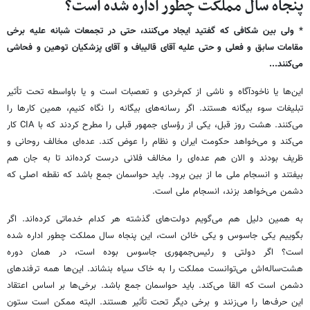
پنجاه سال مملکت چطور اداره شده است؟
*
ولی بین شکافی که گفتید ایجاد می‌کنند، حتی در تجمعات شبانه علیه برخی
مقامات سابق و فعلی و حتی علیه آقای قالیباف و آقای پزشکیان توهین و فحاشی
می‌کنند
...
این‌ها یا ناخودآگاه و ناشی از کم‌خردی و تعصبات است و یا باواسطه تحت تأثیر
تبلیغات سوء بیگانه هستند. اگر رسانه‌های بیگانه را نگاه کنیم، همین کارها را
می‌کنند. هشت روز قبل، یکی از رؤسای جمهور قبلی را مطرح کردند که با CIA کار
می‌کند و می‌خواهد حکومت ایران و نظام را عوض کند. عده‌ای مخالف روحانی و
ظریف بودند و الان هم عده‌ای را مخالف فلانی درست کرده‌اند تا به جان هم
بیفتند و انسجام ملی ما از بین برود. باید حواسمان جمع باشد که نقطه اصلی که
دشمن می‌خواهد بزند، انسجام ملی است.
به همین دلیل هم می‌گویم دولت‌های گذشته هر کدام خدماتی کرده‌اند. اگر
بگوییم یکی جاسوس و یکی خائن است، این پنجاه سال مملکت چطور اداره شده
است؟ اگر دولتی و رئیس‌جمهوری جاسوس بوده است، در همان دوره
هشت‌ساله‌اش می‌توانست مملکت را به خاک سیاه بنشاند. این‌ها همه ترفندهای
دشمن است که القا می‌کند. باید حواسمان جمع باشد. برخی‌ها بر اساس اعتقاد
این حرف‌ها را می‌زنند و برخی دیگر تحت تأثیر هستند. البته ممکن است ستون