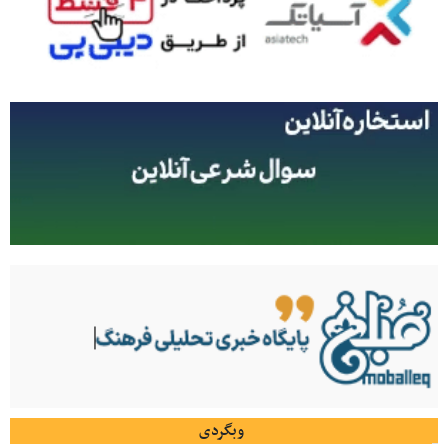
وبگردی