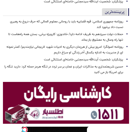
پزشکیان: شخصیت آیت‌الله سیدمجتبی خامنه‌ای استثنائی است
پربیننده‌ترین
روزنامه جمهوری اسلامی: قوه قضاییه باید با روحانی معلوم الحالی که حرف دروغ به رهبری
نسبت داد برخورد کند
حملات دولت سیزدهم به ظریف ادامه دارد/ خاندوزی: کارویژه برخی، بستن همه راه‌هاست تا
تنها راه وصال به معشوق باز بماند
روزنامه اصولگرا: امروز بیش از هرزمان دیگری به ادبیات شهید لاریجانی نیازمندیم/ کمتر نمونه
ای از مدیریت به اندازه یکسال آخر زندگی او سراغ داریم
پزشکیان: شخصیت آیت‌الله سیدمجتبی خامنه‌ای استثنائی است
حسین شریعتمداری به مذاکرات ایران و عمان بر سر تردد در تنگه هرمز حمله کرد: دارید تنگه را
برای امریکا باز می کنید