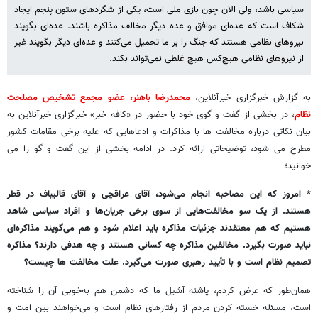
سیاسی باشد، ولی الان چون بازی ملی است، یکی از شگردهای ستون پنجم ایجاد
شکاف است که عده‌ای موافق و عده دیگر مخالف مذاکره باشند. عده‌ای بگویند
نیروهای نظامی هستند که جنگ را بر ما تحمیل می‌کنند و عده‌ای دیگر بگویند غیر
از نیروهای نظامی هیچ‌کس هیچ غلطی نمی‌تواند بکند.
به گزارش خبرگزاری خبرآنلاین،
محمدرضا باهنر، عضو مجمع تشخیص مصلحت
نظام
، در بخشی از گفت و گوی خود با حضور در «کافه خبر» خبرگزاری خبرآنلاین به
بیان نکاتی درباره مخالفت ها با مذاکرات و ادعاهایی که علیه برخی مقامات کشور
مطرح می شود، توضیحاتی ارائه کرد. در ادامه بخشی از این گفت و گو را می
خوانید؛
*
امروز که این مصاحبه انجام می‌شود، آقای عراقچی و آقای قالیباف در قطر
هستند. از یک سو مخالفت‌هایی از سوی برخی جریان‌ها و افراد سیاسی شاهد
هستیم که هم معتقدند جزئیات مذاکره باید اعلام شود و هم می‌گویند مذاکره‌ای
نباید صورت بگیرد. مخالفین مذاکره چه کسانی هستند و چه هدفی دارند؟ مذاکره
تصمیم نظام است و با تأیید رهبری صورت می‌گیرد. علت مخالفت ها چیست؟
همان‌طور که عرض کردم، پاشنه آشیل ما که دشمن هم به‌خوبی آن را شناخته
است، مسئله خسته کردن مردم از رفتارهای نظام است و می‌خواهند بین امت و