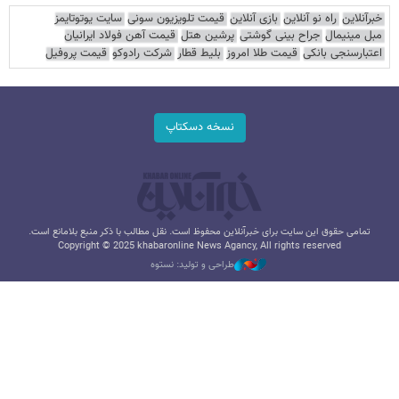
خبرآنلاین
راه نو آنلاین
بازی آنلاین
قیمت تلویزیون سونی
سایت یوتوتایمز
مبل مینیمال
جراح بینی گوشتی
پرشین هتل
قیمت آهن فولاد ایرانیان
اعتبارسنجی بانکی
قیمت طلا امروز
بلیط قطار
شرکت رادوکو
قیمت پروفیل
نسخه دسکتاپ
تمامی حقوق این سایت برای خبرآنلاین محفوظ است. نقل مطالب با ذکر منبع بلامانع است.
Copyright © 2025 khabaronline News Agancy, All rights reserved
طراحی و تولید: نستوه