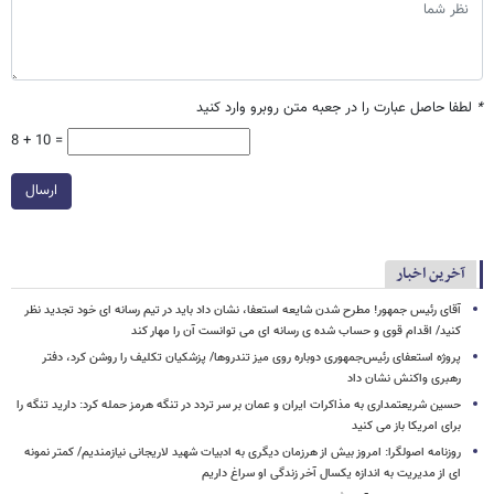
*
لطفا حاصل عبارت را در جعبه متن روبرو وارد کنید
8 + 10 =
ارسال
آخرین اخبار
آقای رئیس جمهور! مطرح شدن شایعه استعفا، نشان داد باید در تیم رسانه ای خود تجدید نظر
کنید/ اقدام قوی و حساب شده ی رسانه ای می توانست آن را مهار کند
پروژه استعفای رئیس‌جمهوری دوباره روی میز تندروها/ پزشکیان تکلیف را روشن کرد، دفتر
رهبری واکنش نشان داد
حسین شریعتمداری به مذاکرات ایران و عمان بر سر تردد در تنگه هرمز حمله کرد: دارید تنگه را
برای امریکا باز می کنید
روزنامه اصولگرا: امروز بیش از هرزمان دیگری به ادبیات شهید لاریجانی نیازمندیم/ کمتر نمونه
ای از مدیریت به اندازه یکسال آخر زندگی او سراغ داریم