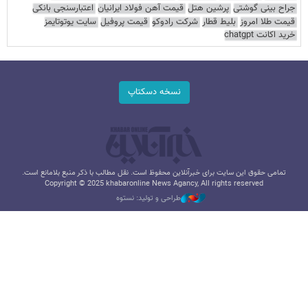
جراح بینی گوشتی
پرشین هتل
قیمت آهن فولاد ایرانیان
اعتبارسنجی بانکی
قیمت طلا امروز
بلیط قطار
شرکت رادوکو
قیمت پروفیل
سایت یوتوتایمز
خرید اکانت chatgpt
نسخه دسکتاپ
تمامی حقوق این سایت برای خبرآنلاین محفوظ است. نقل مطالب با ذکر منبع بلامانع است.
Copyright © 2025 khabaronline News Agancy, All rights reserved
طراحی و تولید: نستوه