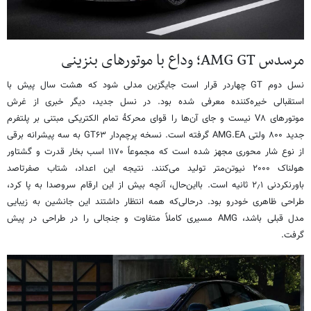
مرسدس AMG GT؛ وداع با موتورهای بنزینی
نسل دوم GT چهاردر قرار است جایگزین مدلی شود که هشت سال پیش با
استقبالی خیره‌کننده معرفی شده بود. در نسل جدید، دیگر خبری از غرش
موتورهای V۸ نیست و جای آن‌ها را قوای محرکهٔ تمام الکتریکی مبتنی بر پلتفرم
جدید ۸۰۰ ولتی AMG.EA گرفته است. نسخه پرچم‌دار GT۶۳ به سه پیشرانه برقی
از نوع شار محوری مجهز شده است که مجموعاً ۱۱۷۰ اسب بخار قدرت و گشتاور
هولناک ۲۰۰۰ نیوتن‌متر تولید می‌کنند. نتیجه این اعداد، شتاب صفرتاصد
باورنکردنی ۲٫۱ ثانیه است. بااین‌حال، آنچه بیش از این ارقام سروصدا به پا کرد،
طراحی ظاهری خودرو بود. درحالی‌که همه انتظار داشتند این جانشین به زیبایی
مدل قبلی باشد، AMG مسیری کاملاً متفاوت و جنجالی را در طراحی در پیش
گرفت.