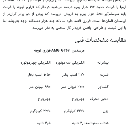
در بخش قیمت، تفاوت‌ها به اوج می‌رسد. مدل پرچم‌دار مرسدس AMG GT۶۳ در
اروپا با قیمت حدود ۱۹۶ هزار یورو عرضه می‌شود درحالی‌که فراری لوچه با قیمت
پایه سرسام‌آور ۵۵۰ هزار یورو به فروش می‌رسد که بیش از دو برابر گران‌تر از
ابرسدان آلمان‌ها است. فراری قصد دارد سالانه چند هزار دستگاه لوچه بفروشد اما
با این قیمت و طراحی، یافتن خریدار کار سختی به نظر می‌رسد.
مقایسه مشخصات فنی
مرسدس AMG GT۶۳
فراری لوچه
پیشرانه
الکتریکی سه‌موتوره
الکتریکی چهارموتوره
قدرت
۱۱۷۰ اسب بخار
۱۰۵۰ اسب بخار
گشتاور
۲۰۰۰ نیوتن متر
۹۹۰ نیوتن متر
محور محرک
چهارچرخ
چهارچرخ
وزن
۲۴۶۰ کیلوگرم
۲۲۶۰ کیلوگرم
شتاب صفرتاصد
۲٫۱ ثانیه
۲٫۵ ثانیه