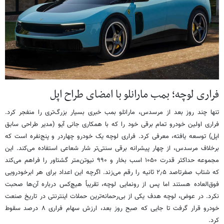
فراری لوچه؛ بمب مارانلو با امضای طراح اپل
تنها چند روز بعد از مرسدس، مارانلو بمب خبری بسیار بزرگ‌تری را منفجر کرد.
فراری اولین خودرو تمام برقی خود را که با همکاری جانی آیو (مدیر طراحی سابق
اپل) توسعه یافته، معرفی کرد. فراری لوچه یک خودرو چهاردر و پنج‌نفره است که
برخلاف مرسدس، از چهار پیشرانه برقی سنتی‌تر شار شعاعی استفاده می‌کند. این
مجموعه حداکثر قدرت ۱۰۵۰ اسب بخار و ۹۹۰ نیوتن‌متر گشتاور را فراهم می‌کند
که شتاب صفرتاصد ۲٫۵ ثانیه را رقم می‌زند. اگرچه این اعداد برای هر ابرخودرویی
فوق‌العاده هستند اما پس از رونمایی لوچه، تقریباً هیچ‌کس درباره آن‌ها صحبت
نکرد. در عوض، لوچه هدف یکی از بی‌رحمانه‌ترین حملات اینترنتی در تاریخ صنعت
خودرو قرار گرفت تا جایی که صبح روز بعد، ارزش سهام فراری ۸ درصد سقوط
کرد.