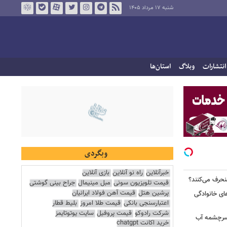
شنبه ۱۷ مرداد ۱۴۰۵
انتشارات
وبلاگ
استان‌ها
وبگردی
خبرآنلاین
راه نو آنلاین
بازی آنلاین
نحرف می‌کنند؟
قیمت تلویزیون سونی
مبل مینیمال
جراح بینی گوشتی
پرشین هتل
قیمت آهن فولاد ایرانیان
ای خانوادگی
اعتبارسنجی بانکی
قیمت طلا امروز
بلیط قطار
شرکت رادوکو
قیمت پروفیل
سایت یوتوتایمز
 سرچشمه آب
خرید اکانت chatgpt