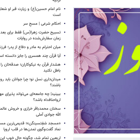
ترکیه
نام امام حسین(ع) و زیارت قبر او شعا
است
احکام شرعی | مسحِ سر
زمان سفارش‌شده در روایات
میان احترام به مادر و دفاع از پدر؛ فرزن
آیا قرآن چند همسری را جایز دانسته ا
هشدار قرآن به نیکوکاران؛ صدقه‌تان را ب
باطل نکنید
میدان‌داری نسل نو؛ چرا جوانان باید روا
باشند؟
ببینید| چه جامعه‌ای می‌تواند پذیرای م
ارواحنافداه باشد؟
سخنان محمدباقر خرازی و خروش عالم
الله جوادی آملی
«مسجد شفِتسینگن»؛ قدیمی‌ترین مسجد
نماد گفت‌وگوی تمدن‌ها در قلب اروپا
اربعین تمام شد، چگونه حال خوب این س