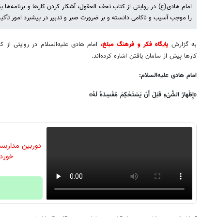
امام هادی(ع) در روایتی از کتاب تحف العقول، آشکار کردن کارها و برنامه‌ها 
را موجب آسیب و ناکامی دانسته و بر ضرورت صبر و تدبیر در پیشبرد امور تأکید 
به گزارش
پایگاه فکر و فرهنگ مبلغ،
امام هادی علیه‌السلام در روایتی از 
کارها پیش از سامان یافتن اشاره کرده‌اند.
امام هادی علیه‌السلام:
«إِظْهارُ الشَّیْءِ قَبْلَ أَنْ یَسْتَحْکِمَ مُفْسِدَهٌ لَهُ»
خورد