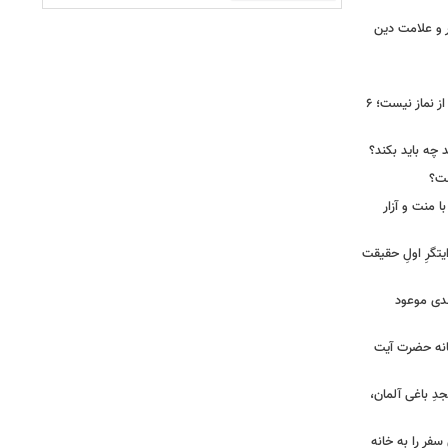
ر و علامت دین
تسبیح حضرت زهرا(س) فقط برای بعد از نماز نیست؛ ۶
د چه باید بکند؟
ست؟
ا منت و آزار
یتگرِ اولِ حقیقت
هدی موعود
انه حضرت آیت
ِ باغی آلمان،
فر را به خانه