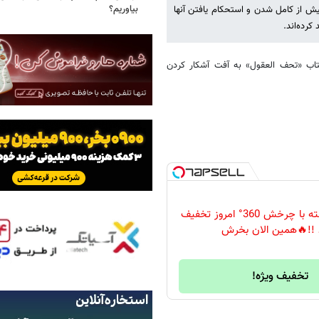
بیاوریم؟
پیش از کامل شدن و استحکام یافتن آنها
کرده‌اند.
کتاب «تحف العقول» به آفت آشکار کردن
دوربین مداربسته با چرخش 360° امروز تخفیف
 !!🔥همین الان بخرش
تخفیف ویژه!