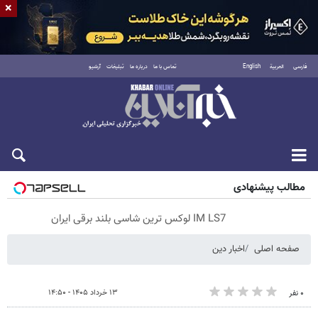
×
فارسی
العربية
English
تماس با ما
درباره ما
تبلیغات
آرشیو
پنجشنبه ۱۵ مرداد ۱۴۰۵
مطالب پیشنهادی
IM LS7 لوکس ترین شاسی بلند برقی ایران
صفحه اصلی
اخبار دین
۱۳ خرداد ۱۴۰۵ - ۱۴:۵۰
۰ نفر