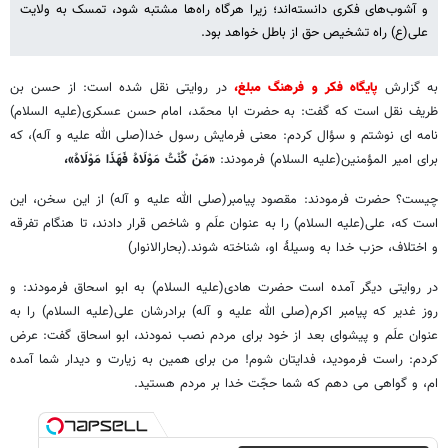
و آشوب‌های فکری دانسته‌اند؛ زیرا هرگاه راه‌ها مشتبه شود، تمسک به ولایت
علی(ع) راه تشخیص حق از باطل خواهد بود.
به گزارش
پایگاه فکر و فرهنگ مبلغ،
در روایتی نقل شده است: از حسن بن
ظریف نقل است که گفت: به حضرت ابا محمّد، امام حسن عسکری(علیه السلام)
نامه ای نوشتم و سؤال کردم: معنی فرمایش رسول خدا(صلی الله علیه و آله)، که
برای امیر المؤمنین(علیه السلام) فرمودند:
«مَنْ کُنْتُ مَوْلَاهُ فَهَذَا مَوْلَاهُ»،
چیست؟ حضرت فرمودند: مقصود پیامبر(صلی الله علیه و آله) از این سخن، این
است که، علی(علیه السلام) را به عنوان علَم و شاخص قرار دادند، تا هنگام تفرقه
و اختلاف، حزب خدا به وسیلۀ او، شناخته شوند.(بحارالانوار)
در روایتی دیگر آمده است حضرت هادی(علیه السلام) به ابو اسحاق فرمودند: و
روز غدیر که پیامبر اکرم(صلی الله علیه و آله) برادرشان علی(علیه السلام) را به
عنوان علَم و پیشوای بعد از خود برای مردم نصب نمودند، ابو اسحاق گفت: عرض
کردم: راست فرمودید، فدایتان شوم! من برای همین به زیارت و دیدار شما آمده
ام، و گواهی می دهم که شما حجّت خدا بر مردم هستید.