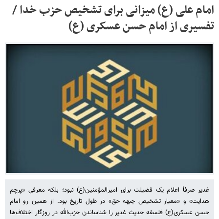
امام علی (ع) میزانی برای تشخیص حزب خدا /
تفسیری از امام حسن عسکری (ع)
غدیر صرفاً اعلام یک فضیلت برای امیرالمؤمنین(ع) نبود؛ بلکه معرفی «پرچم
هدایت» و «معیار تشخیص جبهه حق» در طول تاریخ بود. از همین رو امام
حسن عسکری(ع) فلسفه حدیث غدیر را شناساندن حزب‌الله در روزگار اختلاف‌ها