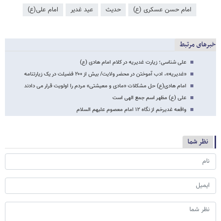
امام حسن عسکری (ع)
حدیث
عید غدیر
امام علی(ع)
خبرهای مرتبط
علی شناسی؛ زیارت غدیریه در کلام امام هادی (ع)
«غدیریه»، ادب آموختن در محضر ولایت/ بیش از ۲۰۰ فضیلت در یک زیارتنامه
امام هادی(ع) حل مشکلات «مادی و معیشتی» مردم را اولویت قرار می دادند
علی (ع) مظهر اسم جمع الهی است
واقعه غدیرخم از نگاه ۱۲ امام معصوم علیهم السلام
نظر شما