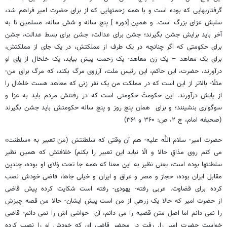
گرفتاریهایی که بوده است و با همه زحمتهایی که از برای حضرت امیر فراهم شد،
سلبش عزای بزرگ است. و همین [دوره ] پنج ساله و شش ساله، مسلمین تا به
آخر باید برایش جشن بگیرند؛ جشن برای عدالت، جشن برای بسط عدالت، جشن
برای حکومتی که اگر چنانچه در یک طرف از مملکتش، در یک جای از مملکتش،
برای یک معاهد – یک زن معاهد- یک زحمت پیش بیاید، یک خلخال از پای او
درآورند، حضرت، این حاکم، این رئیس ملت، آرزوی مرگ بکند، که مرگ برای من-
مثلًا- بالاتر از این است که در مملکت من یک نفر زنی که معاهد هست خلخال را
از پایش درآورند. این حکومتْ حکومتی است که در رفتنش مردم باید به عزا و
سوگواری بنشینند؛ و برای همان پنج روز و پنج ساله حکومتش باید جشن بگیرند
(صحیفه امام، ج ۲، ص: ۳۶۰ و ۳۶۱)
حضرت امیر- سلام اللَّه علیه- هم آن وقتی که سلطنتش (من تعبیر به «سلطنت»
می کنم روی مذاقِ حالا و الّا نباید این تعبیر را بکنم) خلافتش که همین نظیر
سلطنتها بوده است، یعنی نظیر به این معنا که همه جا تحت وَلای او بوده، چندین
مقابل ایران بوده، حجاز و مصر و عراق و ایران و خیلی جاها، قاضی خودش نصب
کرده برای قضاوت. عربی رفته- یهودی- رفته است شکایت کرده پیش قاضی
از حضرت امیر که حالا یک زرهی از من است پیش ایشان- حالا من قصه چیزش
را نمی دانم اما اصل متن قضیه را می دانم، آن حواشی اش را نمی دانم- قاضی
خواست حضرت امیر را. رفت در محضر قاضی ای که خودش او را نصب کرده