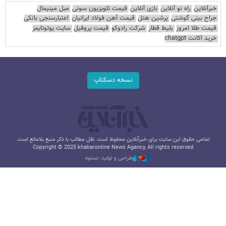
خبرآنلاین
راه نو آنلاین
بازی آنلاین
قیمت تلویزیون سونی
مبل مینیمال
جراح بینی گوشتی
پرشین هتل
قیمت آهن فولاد ایرانیان
اعتبارسنجی بانکی
قیمت طلا امروز
بلیط قطار
شرکت رادوکو
قیمت پروفیل
سایت یوتوتایمز
خرید اکانت chatgpt
نسخه دسکتاپ
تمامی حقوق این سایت برای خبرآنلاین محفوظ است. نقل مطالب با ذکر منبع بلامانع است.
Copyright © 2025 khabaronline News Agancy, All rights reserved
طراحی و تولید: نستوه