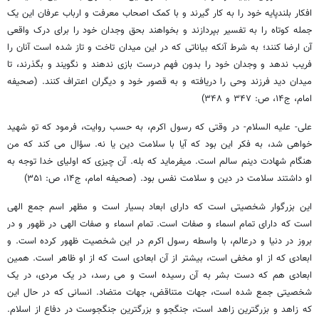
افکار بلندپایه خود را به کار گیرند و با کمک اصحاب معرفت و ارباب عرفان این یک
جمله کوتاه را به تفسیر بپردازند و بخواهند بحق وجدان خود را برای درک واقعی
آن ارضا کنند؛ به شرط آنکه بیاناتی که در این میدان تاخت و تاز شده است آنان را
فریب ندهد و وجدان خود را بدون فهم درست بازی ندهند و نگویند و بگذرند، تا
میدان دید فرزند وحی را دریافته و به قصور خود و دیگران اعتراف کنند. (صحیفه
امام، ج‏۱۴، ص: ۳۴۷ و ۳۴۸)
علی- علیه السلام- در وقتی که رسول اکرم، به حسب روایت، فرمود که تو شهید
خواهی شد، به فکر این بود که آیا با سلامت دین یا نه. سؤال می‏ کند که من
هنگام شهادت دینم سالم است. می‏فرماید که بله. آن چیزی که اولیای خدا توجه به
او داشتند سلامت در دین و سلامت نفس بود. (صحیفه امام، ج‏۱۴، ص: ۳۵۱)
این بزرگوار شخصیتی است که دارای ابعاد بسیار است و مظهر اسم جمع الهی
است که دارای تمام اسماء و صفات است. تمام اسماء و صفات الهی در ظهور و در
بروز در دنیا و درعالم، با واسطه رسول اکرم در این شخصیت ظهور کرده است. و
ابعادی که از او مخفی است، بیشتر از آن ابعادی است که از او ظاهر است. همین
ابعادی هم که دست بشر به آن رسیده است و می‏ رسد، در یک مردی، در یک
شخصیتی جمع شده است، جهات متناقض، جهات متضاد. انسانی که در حال این
که زاهد و بزرگترین زاهد است، جنگجو و بزرگترین جنگجوست در دفاع از اسلام.