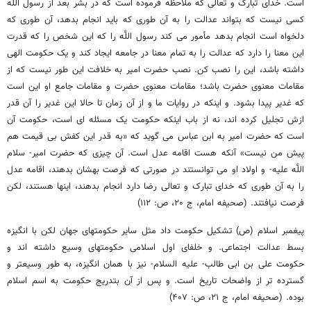
است. خدای تبارک و تعالی که ملاحظه فرموده است که در بشر بعد از رسول اللَّه
کسی نیست که بتواند عدالت را به آن طوری که باید انجام بدهد، آن طوری که
دلخواه است انجام بدهد مأمور می کند رسول اللَّه را که این شخص را که قدرت
این معنا را دارد که عدالت را به تمام معنا در جامعه ایجاد کند و یک حکومت الهی
داشته باشد، این را نصب کن. نصب حضرت امیر به خلافت این طور نیست که از
مقامات معنوی حضرت باشد؛ مقامات معنوی حضرت و مقامات جامع او این است
که غدیر پیدا بشود. و اینکه در روایات ما و از آن زمان تا حالا این غدیر را آن قدر
ازش تجلیل کرده اند، نه از باب اینکه حکومت یک مسئله ای است، حکومت آن
است که حضرت امیر به ابن عباس می گوید که «به قدر این کفش بی قیمت هم
پیش من نیست» آنکه هست اقامه عدل است. آن چیزی که حضرت امیر- سلام
اللَّه علیه- و اولاد او می توانستند در صورتی که فرصت بهشان بدهند، اقامه عدل
را به آن طوری که خدای تبارک و تعالی رضا دارد انجام بدهند، اینها هستند، لکن
فرصت نیافتند. (صحیفه امام، ج ۲۰، ص: ۱۱۲)
پیغمبر اسلام (ص) تشکیل حکومت داد مثل سایر حکومتهای جهان لکن با انگیزه
بسط عدالت اجتماعی. و خلفای اول اسلامی حکومتهای وسیع داشته اند و
حکومت علی بن ابی طالب- علیه السلام- نیز با همان انگیزه، به طور وسیعتر و
گسترده تر از واضحات تاریخ است. و پس از آن بتدریج حکومت به اسم اسلام
بوده. (صحیفه امام، ج ۲۱، ص: ۴۰۷)