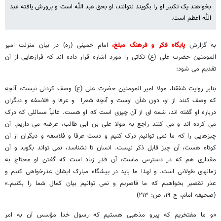
بخواهند یک تکبیر او را بگویند نتوانند، او بحق عبد اللَّه است و پرورش یافته عبد
اللَّه اعظم است.
به گزارش
پایگاه فکر و فرهنگ مبلغ،
امام خمینی (ره) در بیان منزلت امیر
المومنین حضرت علی (ع) نکاتی را مورد اشاره قرار داده اند که فرازهایی از آن
تقدیم می شود:
بنابر روایت شفقنا، مولا امیر المومنین حضرت علی (ع) وصف کردنی نیست، آنچه
که وصف کنند از او، دون شأن اوست و آنچه شعرا و عرفا و فلاسفه و دیگران
درباره او گفته‏ اند، شمه‏ ای از آن چیزی است که او هست. غالباً مسائلی که درک
می‏ کرده ‏اند و می‏ کنند راجع به مولا علی بن ابی طالب، عرضه می ‏داریم. آن
چیزهایی را که ما نمی‏ توانیم درک کنیم و دست عرفا و فلاسفه و دیگران از آن
کوتاه هست، آن چیز قابل ذکر نیست. انسان تا نشناسد، نمی ‏تواند بگوید و آن
مقداری هم که در دسترس ماست، آن قدر زیاد است که گفتن او محتاج به
زمانهای طولانی است. و لهذا ما باید در پیشگاه مبارک ایشان عذرخواهی کنیم و
عذر تقصیر بخواهیم که ما قاصریم و نمی‏ توانیم بیان کمال شما را بکنیم.»
(صحیفه امام، ج ‏۱۹، ص: ۲۱۳)
«و ما مفتخریم که پیرو مذهبی هستیم که رسول خدا مؤسس آن به امر