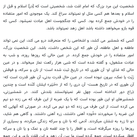
شخصیت این مرد بزرگ که امام امّت شد، شخصیتی است که [در] اسلام و قبل از
اسلام و بعدها هم کسی مثل او نمی‏تواند سراغ کند. یک موجودی که امور متضاده
را در خودش جمع کرده بود. کسی که جنگجوست اهل عبادت نمی‏شود. کسی که
قوه بازو می‏خواهد داشته باشد اهل زهد نمی‏تواند باشد.
کسی که شمشیر می‏ کشد، و اشخاصی را که منحرف‏ند درو می‏ کند، این نمی ‏تواند
عاطفه و اهل عاطفه، آن طور که این شخص داشت، باشد. این شخصیت بزرگ،
امور متضاده را در خودش جمع کرده. در عین حالی که روزها روزه، و شب به
عبادت مشغول، و گفته شده است که شبی هزار رکعت نماز می‏خواند. و در عین
حالی که غذای او- آن طوری که در تاریخ ثبت شده است- از نان و سرکه، و فوقش
زَیْت یا نمک، بیرون نبوده است. در عین حال قدرت بدنی، آن طور قدرت است که-
آن طوری که در تاریخ هست- آن دری‏ را که از «خَیْبَر» ایشان کَنْده است و چندین
ذِراع دور انداخته است، چهل نفر نمی‏توانستند بلندش کنند. در شمشیرزنی،
شمشیرهای او این طور بوده است که با یک ضربه از این طرف که می ‏زده دو نیم
می‏ کرده است، از این طرف می‏ زده که دو نیم می‏ کرده. در صورتی که آنهایی که
این ضربه را می‏خوردند «خُودِ» آهنی داشتند، زره آهنی داشتند. و گاهی هم شاید،
دو تا زره به تنشان می‏کردند. آدمی که با نان و سرکه زندگی می‏کرده، و بسیاری از
روزها را روزه می‏گرفته است، و افطار را با چند لقمه نان و نمک و یا نان و سرکه
افطار می‏کرده است، جمع کرده است ما بین آن زهد و این قوّت بازو، و این جمع