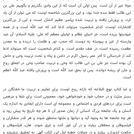
مولا غیر از آن است. پس اولی‏ آن است که از این وادی بگذریم و بگوییم علی بن
ابی طالب فقط بنده خدا بود، و این بزرگترین شاخصه اوست که می‏ توان از آن یاد
کرد، و پرورش یافته و تربیت‏ شده پیامبر عظیم الشأن است، و این از بزرگترین
افتخارات اوست، کدام شخصیت می‏تواند ادعا کند که عبد اللَّه است و از همه
عبودیتها بریده است، جز انبیای عظام و اولیای معظم که علی- علیه السلام- آن عبد
وارسته از غیر و پیوسته به دوست که حجب نور و ظلمت را دریده و به معدن
عظمت رسیده است، در صف مقدم است. و کدام شخصیت است که می‏تواند ادعا
کند از خردسالی تا آخر عمر رسول اکرم در دامن و پناه و تحت تربیت وحی و حامل
آن بوده است جز علی بن ابی طالب که وحی و تربیت صاحب وحی در اعماق روح
و جان او ریشه دوانده. پس او بحق عبد اللَّه است و پرورش‏ یافته عبد اللَّه اعظم
است.
و اما کتاب نهج البلاغه که نازله روح اوست برای تعلیم و تربیت ما خفتگان در
بستر منیّت و در حجاب خود و خودخواهی خود، معجونی است برای شفا و مرهمی
است برای دردهای فردی و اجتماعی و مجموعه ‏ای است دارای ابعادی به اندازه یک
انسان و یک جامعه بزرگ انسانی از زمان صدور آن تا هر چه تاریخ به پیش رود و
هر چه جامعه‏ ها به وجود آید و دولتها و ملتها متحقق شوند و هر قدر متفکران و
فیلسوفان و محققان بیایند و در آن غور کنند و غرق شوند. هان، فیلسوفان و
حکمت ‏اندوزان، بیایند و در جملات خطبه اول این کتاب الهی به تحقیق بنشینند و