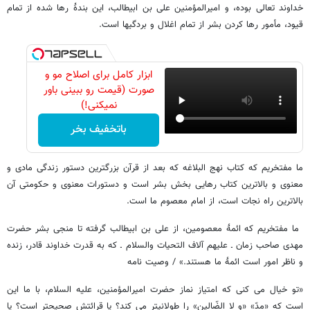
خداوند‏‎ ‎‏تعالی بوده، و امیرالمؤمنین علی بن ابیطالب، این بندۀ رها شده از تمام
قیود،‏‎ ‎‏مأمور رها کردن بشر از تمام اغلال و بردگیها است.‏
ابزار کامل برای اصلاح مو و
صورت (قیمت رو ببینی باور
نمیکنی!)
باتخفیف بخر
‏‏ما مفتخریم که کتاب نهج البلاغه‏ که بعد از قرآن بزرگترین دستور زندگی‏‎ ‎‏مادی و
معنوی و بالاترین کتاب رهایی بخش بشر است و دستورات معنوی و‏‎ ‎‏حکومتی آن
بالاترین راه نجات است، از امام معصوم ما است.‏
‏‏ ما مفتخریم که ائمۀ معصومین، از علی بن ابیطالب گرفته تا منجی بشر‏‎ ‎‏حضرت
مهدی صاحب زمان ـ علیهم آلاف التحیات والسلام ـ که به قدرت‏‎ ‎‏خداوند قادر، زنده
و ناظر امور است ائمۀ ما هستند.‏» / وصیت نامه
«تو خیال می‏ کنی که امتیاز نماز حضرت امیرالمؤمنین، علیه السلام، با ما این
است که «مدّ» «و لا الضّالین» را طولانیتر می‏ کند؟ یا قرائتش صحیحتر است؟ یا