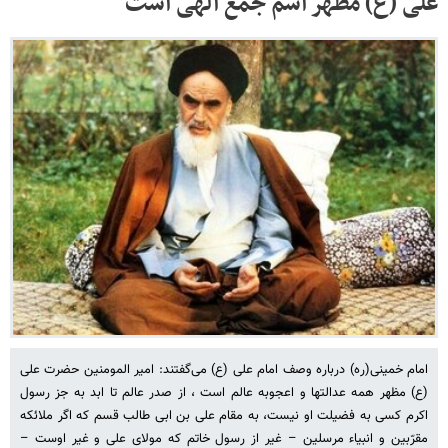
علی (ع) مظهر اسم جمع الهی است
امام خمینی(ره) درباره وصف امام علی (ع) می‌گفتند: امیر المومنین حضرت علی
(ع) مظهر همه عدالتها و اعجوبه عالم است ، از صدر عالم تا ابد به جز رسول
اکرم کسی به فضیلت او نیست، به مقام علی بن ابی طالب قسم که اگر ملائکه
مقرّبین و انبیاء مرسلین – غیر از رسول خاتم که مولای علی و غیر اوست –