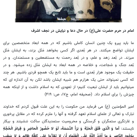
امام در حرم حضرت علی(ع) در حال دعا و نیایش در نجف اشرف
ما باید پیرو یک چنین انسان کاملی باشیم که در همه ابعاد متخصصین برای
ایشان تواضع می‏کنند. در هر بُعدی اگر کسی بخواهد مَثَل بزند، به ایشان مَثَل
می‏زند. در بُعد زهد و علم، و در بُعد رحمت به مستضعفین و مستمندان. و در
بُعد جنگ و شجاعت، و خلاصه در همه ابعاد به ایشان مَثَل زده می‏شود. و در
حقیقت یک موجود هزار بُعدی است و ما باید تابع یک همچو فردی باشیم. هر چند
که کسی نمی‏تواند حتی یک هزارم هم شبیه ایشان باشد لکن به آن اندازه ‏ای که
می‏توانیم باید از ایشان تبعیت کنیم؛ از تعهدی که به اسلام داشت و از اینکه همه
چیزش را برای اسلام داد. (صحیفه امام، ج‏۱۷، ص: ۴۱۹)
امیر المؤمنین (ع) می فرماید من حکومت را به این علت قبول کردم که خداوند
تبارک و تعالی از علمای اسلام تعهد گرفته و آنها را ملزم کرده که در مقابل پرخوری
و غارتگری ستمگران و گرسنگی و محرومیت ستمدیدگان ساکت ننشینند و بیکار
نایستند:
أما وَ الَّذی فَلَقَ الْحَبَّةَ وَ بَرَأَ النَّسَمَةَ، لَوْ لا حُضُورُ الْحاضِرِ وَ قِیامُ الْحُجَّةِ
بِوُجُودِ النّاصِرِ وَ ما أَخَذَ اللَّهُ عَلَی الْعُلَماءِ أَنْ لا یُقارُّوا عَلی کِظَّةِ ظالِمٍ وَ لا سَغَبِ