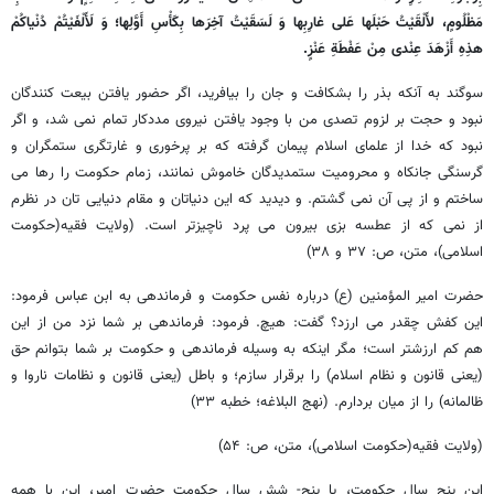
مَظْلُومٍ، لأَلْقَیْتُ حَبْلَها عَلی غارِبِها وَ لَسَقَیْتُ آخِرَها بِکَأْسِ أَوَّلِها؛ وَ لَأَلْفَیْتُمْ دُنْیاکُمْ
هذِهِ أَزْهَدَ عِنْدی مِنْ عَفْطَةِ عَنْزٍ.
سوگند به آنکه بذر را بشکافت و جان را بیافرید، اگر حضور یافتن بیعت کنندگان
نبود و حجت بر لزوم تصدی من با وجود یافتن نیروی مددکار تمام نمی شد، و اگر
نبود که خدا از علمای اسلام پیمان گرفته که بر پرخوری و غارتگری ستمگران و
گرسنگی جانکاه و محرومیت ستمدیدگان خاموش نمانند، زمام حکومت را رها می
ساختم و از پی آن نمی گشتم. و دیدید که این دنیاتان و مقام دنیایی تان در نظرم
از نمی که از عطسه بزی بیرون می پرد ناچیزتر است. (ولایت فقیه(حکومت
اسلامی)، متن، ص: ۳۷ و ۳۸)
حضرت امیر المؤمنین (ع) درباره نفس حکومت و فرماندهی به ابن عباس فرمود:
این کفش چقدر می ارزد؟ گفت: هیچ. فرمود: فرماندهی بر شما نزد من از این
هم کم ارزشتر است؛ مگر اینکه به وسیله فرماندهی و حکومت بر شما بتوانم حق
(یعنی قانون و نظام اسلام) را برقرار سازم؛ و باطل (یعنی قانون و نظامات ناروا و
ظالمانه) را از میان بردارم. (نهج البلاغه؛ خطبه ۳۳)
(ولایت فقیه(حکومت اسلامی)، متن، ص: ۵۴)
این پنج سال حکومت، یا پنج- شش سال حکومت حضرت امیر، این با همه