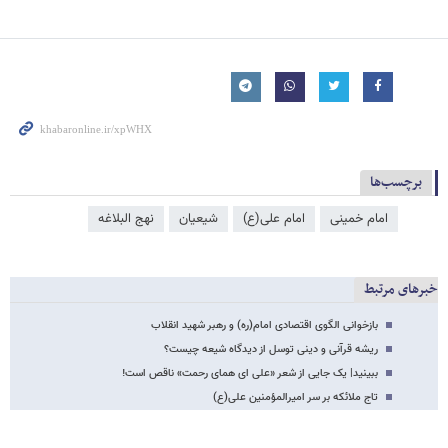
برچسب‌ها
امام خمینی
امام علی(ع)
شیعیان
نهج البلاغه
خبرهای مرتبط
بازخوانی الگوی اقتصادی امام(ره) و رهبر شهید انقلاب
ریشه قرآنی و دینی توسل از دیدگاه شیعه چیست؟
ببینید| یک جایی از شعر «علی ای همای رحمت» ناقص است!
تاج ملائکه بر سر امیرالمؤمنین علی(ع)