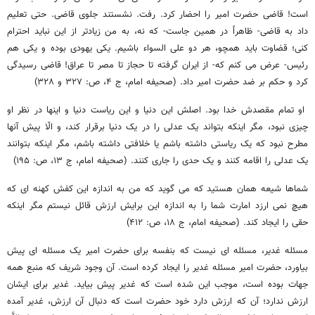
است! قاضی حضرت امیر را احضار کرد. رفت. نشستند جلوی قاضی. حتی تعلیم
داد به قاضی- ظاهراً در همین جاست- که نه، به من زیادتر از این نباید احترام
کنی؛ قضاوت باید همچو، هر دو علی السواء باشیم. یکی یهودی بوده و یکی هم
رئیس- عرض می کنم که- از ایران گرفته تا حجاز تا مصر تا عراق! قاضی رسیدگی
کرد و حکم بر ضد حضرت امیر داد. (صحیفه امام، ج ۴، ص: ۳۲۷ و ۳۲۸)
او تمام مقصدش خدا بود. اصلش این دنیا و این ریاست دنیا و اینها در نظر او
چیزی نبود، مگر اینکه بتواند یک عدلی را در یک دنیا برقرار کند، و الّا پیش آنها
مطرح نبود که یک ریاستی داشته باشم یا خلافتی داشته باشم، مگر اینکه بتوانند
یک عدلی را اقامه کنند و یک حدی را جاری کنند. (صحیفه امام، ج ۱۳، ص: ۱۹۵)
شماها شیعه همان هستید که می گوید که من به اندازه این کفش کهنه ای که
هیچ نمی ارزد امارت شما را به اندازه این برایش ارزش قائل نیستم مگر اینکه
حقی را ایجاد کند. (صحیفه امام، ج ۱۸، ص: ۴۱۲)
مسئله غدیر، مسئله ای نیست که بنفسه برای حضرت امیر یک مسئله ای پیش
بیاورد، حضرت امیر مسئله غدیر را ایجاد کرده است. آن وجود شریف که منبع همه
جهات بوده است، موجب این شده است که غدیر پیش بیاید. غدیر برای ایشان
ارزش ندارد؛ آن که ارزش دارد خود حضرت است که دنبال آن ارزش، غدیر آمده