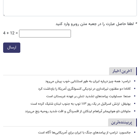
*
لطفا حاصل عبارت را در جعبه متن روبرو وارد کنید
4 + 12 =
ارسال
آخرین اخبار
ترامپ: همه چیز درباره ایران به طور استثنایی خوب پیش می‌رود
کانادا دو مظنون تیراندازی در نزدیکی کنسولگری آمریکا را بازداشت کرد
صنعا: مسئولیت پیامدهای تشدید تنش بر عهده عربستان است
یونیفل: ارتش اسرائیل در یک روز ۱۱۳ توپ به جنوب لبنان شلیک کرده است
ملوانان ناو هواپیمابر آبراهام لینکلن از افسردگی و افت شدید روحیه رنج می‌برند
پربیننده‌ترین
جانسون: ترامپ از پیامدهای جنگ با ایران برای آمریکایی‌ها آگاه است