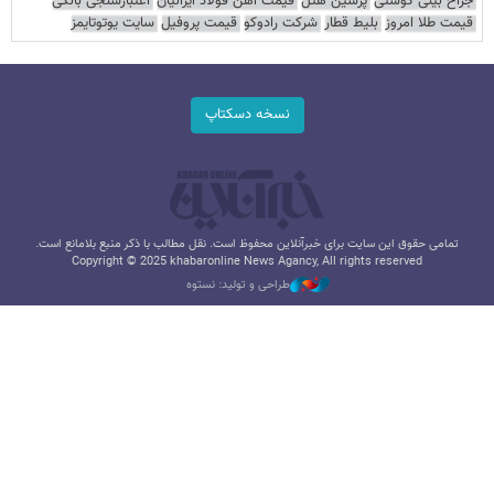
جراح بینی گوشتی
پرشین هتل
قیمت آهن فولاد ایرانیان
اعتبارسنجی بانکی
قیمت طلا امروز
بلیط قطار
شرکت رادوکو
قیمت پروفیل
سایت یوتوتایمز
نسخه دسکتاپ
تمامی حقوق این سایت برای خبرآنلاین محفوظ است. نقل مطالب با ذکر منبع بلامانع است.
Copyright © 2025 khabaronline News Agancy, All rights reserved
طراحی و تولید: نستوه