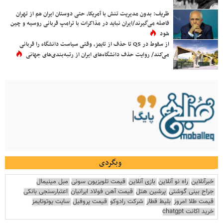
ظریف: بدون مدیریت تنش با آمریکا، حتی دوستان ایران هم از تهران
فاصله می‌گیرند/ایران نباید در مذاکرات با ترامپ قربانی روسیه و چین
شود
از سقوط در QS تا حذف از تایمز، وقتی سیاست دانشگاه را قربانی
می‌کند/ روایت حذف دانشگاه‌های ایران از رتبه‌بندی‌های جهانی
وبگردی
خبرآنلاین
راه نو آنلاین
بازی آنلاین
قیمت تلویزیون سونی
مبل مینیمال
جراح بینی گوشتی
پرشین هتل
قیمت آهن فولاد ایرانیان
اعتبارسنجی بانکی
قیمت طلا امروز
بلیط قطار
شرکت رادوکو
قیمت پروفیل
سایت یوتوتایمز
خرید اکانت chatgpt