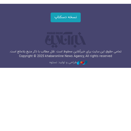
نسخه دسکتاپ
تمامی حقوق این سایت برای خبرآنلاین محفوظ است. نقل مطالب با ذکر منبع بلامانع است.
Copyright © 2025 khabaronline News Agancy, All rights reserved
طراحی و تولید: نستوه