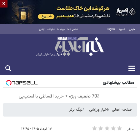
×
فارسی
العربية
English
تماس با ما
درباره ما
تبلیغات
آرشیو
پنجشنبه ۱۵ مرداد ۱۴۰۵
مطالب پیشنهادی
70٪ تخفیف ویژه + خرید اقساطی با اسنپ‌پی
صفحه اصلی
اخبار ورزشی
لیگ برتر
۱۳ خرداد ۱۴۰۵ - ۱۴:۴۵
۰ نفر