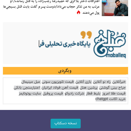
اعترافات دختر بلاگری که حمیدرضا رجب‌زاده را به قتل رسانده/ او
مرتب به من تذکر حجاب می‌داد/دوست پسرم گفت بابت قتل بسیجی‌ها
پول می‌دهند
وبگردی
خبرآنلاین
راه نو آنلاین
بازی آنلاین
قیمت تلویزیون سونی
مبل مینیمال
جراح بینی گوشتی
پرشین هتل
قیمت آهن فولاد ایرانیان
اعتبارسنجی بانکی
قیمت طلا امروز
بلیط قطار
شرکت رادوکو
قیمت پروفیل
سایت یوتوتایمز
خرید اکانت chatgpt
نسخه دسکتاپ