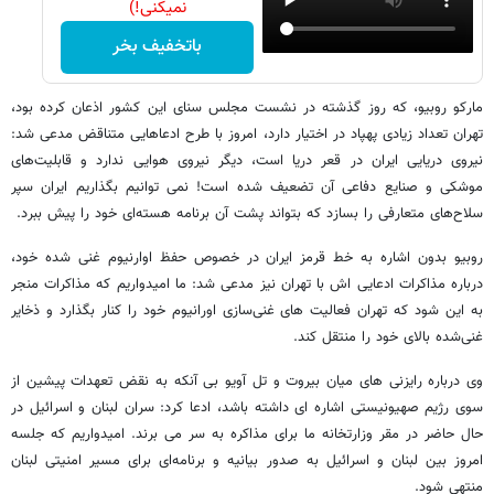
نمیکنی!)
باتخفیف بخر
مارکو روبیو، که روز گذشته در نشست مجلس سنای این کشور اذعان کرده بود،
تهران تعداد زیادی پهپاد در اختیار دارد، امروز با طرح ادعاهایی متناقض مدعی شد:
نیروی دریایی ایران در قعر دریا است، دیگر نیروی هوایی ندارد و قابلیت‌های
موشکی و صنایع دفاعی آن تضعیف شده است! نمی توانیم بگذاریم ایران سپر
سلاح‌های متعارفی را بسازد که بتواند پشت آن برنامه هسته‌ای خود را پیش ببرد.
روبیو بدون اشاره به خط قرمز ایران در خصوص حفظ اوارنیوم غنی شده خود،
درباره مذاکرات ادعایی اش با تهران نیز مدعی شد: ما امیدواریم که مذاکرات منجر
به این شود که تهران فعالیت های غنی‌سازی اورانیوم خود را کنار بگذارد و ذخایر
غنی‌شده بالای خود را منتقل کند.
وی درباره رایزنی های میان بیروت و تل آویو بی آنکه به نقض تعهدات پیشین از
سوی رژیم صهیونیستی اشاره ای داشته باشد، ادعا کرد: سران لبنان و اسرائیل در
حال حاضر در مقر وزارتخانه ما برای مذاکره به سر می برند. امیدواریم که جلسه
امروز بین لبنان و اسرائیل به صدور بیانیه و برنامه‌ای برای مسیر امنیتی لبنان
منتهی شود.