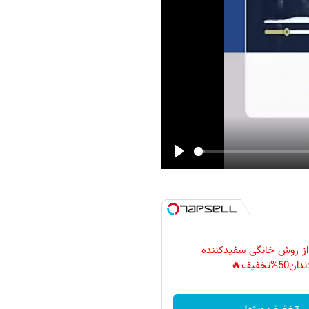
Play
 از روش خانگی سفیدکننده
دان50%تخفیف🔥