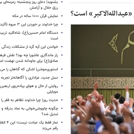
بشنوید| دعای روز پنجشنبه؛ زمزمه‌ای بر
رزق حلال و آرامش
«عیدالله‌الاکبر» است؟
نمایش قرآن ۱۰۰۰ ساله در مکه
چرا خداوند بر خوردن این ۳ میوه تأکید کرده است؟!
دستگاه امام حسین(ع)، شاه‌کلید تربیت
است
خواندن این آیه گره از مشکلات زندگی با
راز ماندگاری عاشورا چه بود؟ نقش فره
صادق(ع) برای جاودانه شدن نهضت ام
استوری‌موشن| اشکی که گناهان را می‌
نسل جدید، عزاداری را آگاهانه‌تر تجربه 
روایتی از حال و هوای پیاده‌روی اربعین
موبایلی
حدیث روز| چرا خداوند تظاهر به فقر را 
چگونه چاووشی‌خوانی به نماد بدرقه و اس
تبدیل شد؟
نماز فقط یک 
رقم می‌زند