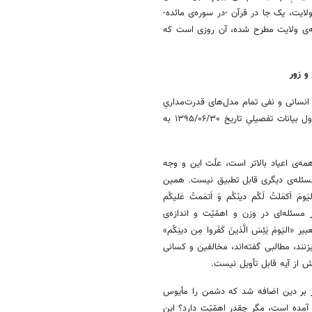
ولایت، یک جا در قرآن -در سوره‌ی مائده-
ه مسئله‌ی ولایت مطرح شده، آن روزی است که
و زور
نسانی و نفی تمام مدل‌های قدرت‌مداریِ
طاغوتی، اشرافی، شخصی و امتیازخواهی است. این درس بنیادین در بخش اول بیانات تفصیلیِ تاریخ ۱۳۹۵/۰۶/۳۰ به
مه‌ی اعیاد بالاتر است، علّت این و وجه
سئله‌ی دیگری قابل تطبیق نیست. همین
ومَ اَکمَلتُ لَکُم دینَکُم وَ اَتمَمتُ عَلیکُم
یر مسئله‌ای در وزن و اهمّیّت و اندازه‌ی
ومَ یَئِسَ الَّذینَ کَفَروا مِن دینِکُم»
زنند، مطالبی گفته‌اند، مخالفین و کسانی
خش از آیه قابل تأویل نیست.
ر بر دین اضافه شد که دشمن را مأیوس
ه آمده است، مگر چقدر اهمّیّت دارد؟ این