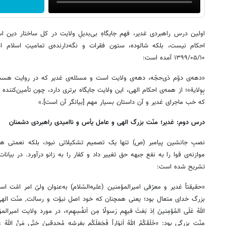
اولین درس راهبردی غدیر، فهم جایگاهِ بی‌بدیلِ ولایت در کل ساختار دین 
احکام نیست، بلکه شالوده، ستون فقرات و نگه‌دارنده‌ی تمامیتِ اسلام اس
۱۳۹۹/۰۵/۱۰ آمده است:
«دهه‌ی دوّم ذی‌حجّه، دهه‌ی ولایت است و مسئله‌ی غدیر که در روایت هست که «م
بِوِلایة»؛ از همه‌ی احکام الهی، این ولایت جایگاه برتری دارد، چون تأمین‌کنن
که خب ماجرای غدیر و آن داستان بسیار مهم [بیانگر آن است].»
درس دوم: غدیر؛ منّت بزرگ الهی و عامل یأس و ناامیدی راهبردی دشمنان
نصبِ جانشین پیامبر (ص) تنها یک تصمیم تشکیلاتی نبود، بلکه نعمتی ه
تشریح شده است:
«حقیقتاً غدیر و معرّفی امیرالمؤمنین (علیه‌السّلام) به‌عنوان ولیّ امر امّت 
بزرگ خدای متعال بود؛ یعنی همچنان که خود اصل نبوّت و رسالت, منّت الهی 
اللهُ عَلَی المُؤمِنینَ اِذ بَعَثَ فیهِم رَسولًا مِن اَنفُسِهِم»، در مورد ولایت 
منّت بزرگی بود: «خَلَقَکُمُ‌ اللهُ‌ اَنوَاراً فَجَعَلَکُم بِعَرشِهِ مُحدِقینَ حَتّی مَنَّ اللهُ عَ