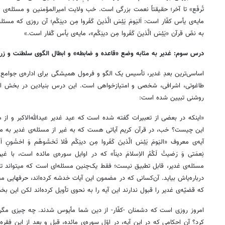
تُرفَع‌» تا آخر؛ حقیقتاً نعمت بزرگی است. خب ولایت امیرالمؤمنین و مسئله‌ی 
مایه‌ی یأس کفّار است: اَلیَومَ یَئِسَ الَّذینَ کَفَروا مِن دینِکُم؛ آن روزی ک
به نصّ قرآن «یَئِسَ الَّذینَ کَفَروا مِن دینِکُم»، مایه‌ی یأس کّفار است.»
درس سوم: غدیر به مثابه وضع «قاعده و ضابطه» و ابطال الگوی سلطنت و زر 
اساسی‌ترین بعدِ غدیر، تأسیس یک الگو و فرمول همیشگی برای اداره‌ی جوامع ا
روشنی تبیین شده است:
«اینکه در بعضی از تعبیرات گفته شده است که عید غدیر عیدالله‌الاکبر و از ه
این چیست؟ خب، در قرآن کریم آیاتی هست که به غیر از مسئله‌ی غدیر به م
آیه‌ی معروف «الیَومَ یَئِسَ الَّذینَ کَفَروا مِن دینِکُم فَلا تَخشَوهُم وَ اخشَونِ اَلیَ
نِعمَتی وَ رَضیتُ لَکُمُ الاِسلامَ دیناً» که در اوایل سوره‌ی مائده است، با غ
مسئله‌ی غدیر، قابل تطبیق نیست؛ فقط یک‌چنین مسئله‌ای است که میتواند تعبیر «الیَ
درباره‌یاش بیاید. آن‌کسانی که در مضمون این آیات خدشه کرده‌اند، حرفهایی می
که قضیّه‌ی غدیر را قبول ندارند این آیه را به نحوی تأویل کرده‌اند لکن این ب
امروز روزی است که دشمنان -کفّار- از دین شما مأیوس شدند. چه چیزی مگ
کرد؟ آن احکامی که در این آیه، در اوّل سوره‌ی مائده، قبل و بعد از این فِقر