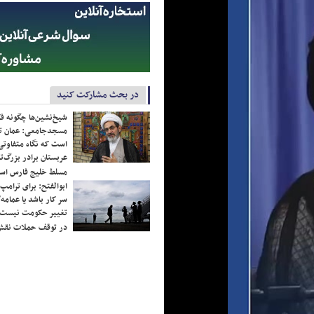
در بحث مشارکت کنید
شیخ‌نشین‌ها چگونه فک
مسجدجامعی: عمان تن
است که نگاه متفاوتی 
عربستان برادر بزرگ‌
مسلط خلیج فارس ا
ابوالفتح: برای ترامپ
سر کار باشد یا عمامه/
تغییر حکومت نیست/ 
در توقف حملات نقش