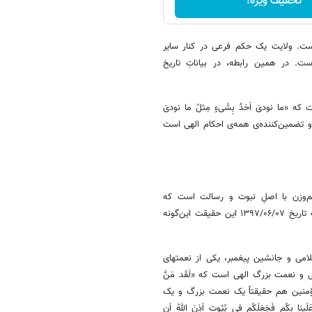
تخفیف ویژه!
است. ولایت یک حکم فرعی در کنار سایر
ت. در همین رابطه، در بیاناتِ تاریخ
ا نودیَ اَحَدٌ بِشَیءٍ مِثلُ ما نودیَ
ده و تضمین‌کننده‌ی همه‌ی احکام الهی است
م‌وزن با اصلِ نبوت و رسالت است که
موازنه‌ی قوا را به نفع جبهه حق تغییر داد و کفار را به زانو درآورد. در بیانات تاریخ ۱۳۹۷/۰۶/۰۷ این حقیقت این‌گونه
اسلامی و جانشین پیغمبر، یکی از نعمتهای
و نعمت بزرگ الهی است که «لَقَد مَنَّ
امیرالمؤمنین هم حقیقتاً یک نعمت بزرگ و یک
لَینا بِکُم فَجَعَلَکُم فی بُیُوتٍ اَذِنَ اللهُ اَن