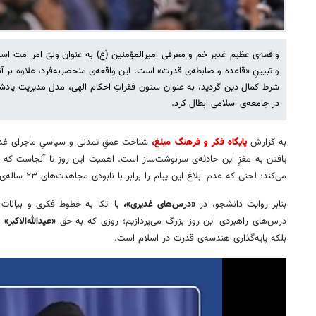
واقعه‌ی عظیم غدیر خم و معرفی امیرالمؤمنین (ع) به عنوان ولیّ امر امت اسل
و تبیینِ «قاعده و ضابطه‌ی قدرت» است. این واقعه‌ی منحصربه‌فرد، علاوه بر 
شرط کمال دین گردید، به عنوان ستون فقراتِ احکام الهی، مدل مدیریت پا
در جامعه‌ی اسلامی ابطال کرد.
به گزارش
پایگاه فکر و فرهنگ مبلغ،
شناخت عمقِ تمدنی و سیاسیِ ماجرای غدیر،
یافتن به مغزِ این حادثه‌ی سرنوشت‌ساز است. اهمیت این روز تا آنجاست که ل
می‌کند؛ لحنی که عدم ابلاغ این پیام را برابر با نابودی مجاهدت‌های ۲۳ ساله‌ی نبوت قلمداد می‌کند.
بنابر روایت دانشجو، در
«درس‌های غدیری»،
با اتکا به خطوط فکری و بیانات 
درس‌های راهبردی این روز بزرگ می‌پردازیم؛ روزی که به حق
«عیدالله‌الاکبر»
ن
بلکه پایه‌گذاری هندسه‌ی قدرت در اسلام است.