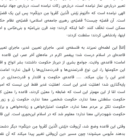
تعبیر درباره‌ی نماز نیامده است، درباره‌ی زکات نیامده است، درباره‌ی جهاد نی
الهی نیامده است که «اَلیَومَ یَئِسَ الَّذینَ کَفَروا مِن دینِکُم»؛ پس این یک 
است. آن قضیّه چیست؟ قضیّه‌ی رهبری جامعه‌ی اسلامی؛ قضیّه‌ی نظام حکو
ممکن است تخلّف کنند -کما اینکه کردند؛ چند قرن بنی‌امیّه و بنی‌عبّاس و امث
اینها، پادشاهی کردند؛ سلطنت کردند-
[امّا] این لطمه‌ای نمیزند به فلسفه‌ی غدیر. ماجرای تعیین غدیر، ماجرای 
قاعده‌ای در اسلام درست شد؛ پیغمبر اکرم در ماه‌های آخر عمر، این قاعده
امامت؛ قاعده‌ی ولایت. جوامع بشری از دیرباز حکومت داشتند؛ بشر انواع و اق
این حکومتها را، این نوع قدرتمندی‌ها و قدرت‌مداری‌ها را قبول ندارد؛ امامت
غدیر این را بیان میکند. .... قاعده‌ی حکومت و اقتدار و قدرت‌مداری در
پایه‌گذاری شد؛ اهمّیّت غدیر این است. اهمّیّت غدیر فقط این نیست که امی
است امّا از این مهم‌تر این است که ضابطه را معیّن کردند، قاعده را معیّن 
حکومت سلطنتی معنا ندارد، حکومت شخصی معنا ندارد، حکومت زَر و زور مع
حکومت تکبّر بر مردم معنا ندارد، حکومت امتیازخواهی و زیاده‌خواهی و برا
حکومت شهوت‌رانی معنا ندارد؛ معلوم شد که در اسلام این‌جوری است. این ق
وقتی این قاعده وضع شد، آن‌وقت «یَئِسَ الَّذینَ کَفَروا مِن دینِکُم»؛ دیگر دشمن
بدهند مأیوس میشوند؛ چون مسیر دین آن‌وقتی تغییر پیدا میکند که آن نقط