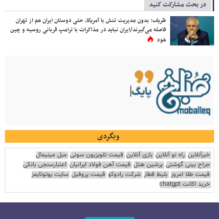
در بحث مشارکت کنید
ظریف: بدون مدیریت تنش با آمریکا، حتی دوستان ایران هم از تهران
فاصله می‌گیرند/ایران نباید در مذاکرات با ترامپ قربانی روسیه و چین
شود
وبگردی
خبرآنلاین
راه نو آنلاین
بازی آنلاین
قیمت تلویزیون سونی
مبل مینیمال
جراح بینی گوشتی
پرشین هتل
قیمت آهن فولاد ایرانیان
اعتبارسنجی بانکی
قیمت طلا امروز
بلیط قطار
شرکت رادوکو
قیمت پروفیل
سایت یوتوتایمز
خرید اکانت chatgpt