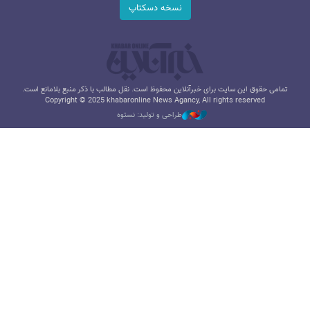
نسخه دسکتاپ
تمامی حقوق این سایت برای خبرآنلاین محفوظ است. نقل مطالب با ذکر منبع بلامانع است.
Copyright © 2025 khabaronline News Agancy, All rights reserved
طراحی و تولید: نستوه