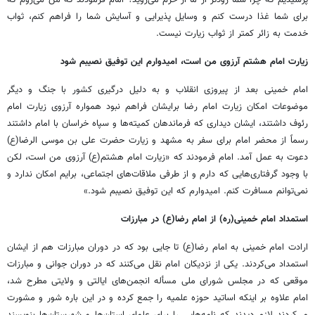
برای شما غذا درست کنم و وسایل پذیرایی و آسایش شما را فراهم کنم، ثواب
خدمت به زائر کمتر از ثواب زیارت نیست.
زیارت امام هشتم آرزوی من است، امیدوارم این توفیق نصیبم شود
امام خمینی بعد از پیروزی انقلاب و به دلیل درگیری کشور با جنگ و دیگر
موضوعات امکان زیارت امام رضا برایشان فراهم نبود همواره آرزوی زیارت امام
رئوف داشتند، ایشان دیداری که فرماندهان کمیته‏‌ها و سپاه خراسان با امام داشتند
رسماً از محضر امام برای سفر به مشهد و زیارت حضرت علی بن موسی الرضا(ع)
دعوت به عمل آمد. امام فرمودند که «زیارت امام هشتم(ع) آرزوی من است، لکن
با وجود گرفتاری‌هایی که دارم و از طرفی ملاقات‌های اجتماعی، برایم امکان ندارد و
نمی‏‌توانم مسافرت کنم. امیدوارم که این توفیق نصیبم شود.»
استمداد امام خمینی(ره) از امام رضا(ع) در مبارزات
ارادت امام خمینی به امام رضا(ع) تا جایی بود که در دوران مبارزات هم از ایشان
استمداد می‌کردند. یکی از نزدیکان امام نقل می‌کنند که در دوران جوانی و مبارزات
موقعی که در مجلس شورای ملی مسأله انجمن‌های ایالتی و ولایتی مطرح شد،
امام علاوه بر اینکه اساتید حوزه علمیه را جمع کرده و در این باره شور و مشورت
می‏‌کردند لازم دیدند که نامه‌هایی را برای علمای استان‌ها و شهرستان‌ها بنویسند