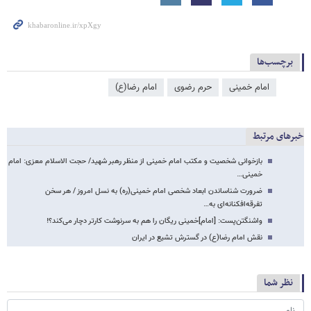
برچسب‌ها
امام خمینی
حرم رضوی
امام رضا(ع)
خبرهای مرتبط
بازخوانی شخصیت و مکتب امام خمینی از منظر رهبر شهید/ حجت الاسلام معزی: امام
خمینی…
ضرورت شناساندن ابعاد شخصی امام خمینی(ره) به نسل امروز / هر سخن
تفرقه‌افکنانه‌ای به…
واشنگتن‌پست: [امام]خمینی ریگان را هم به سرنوشت کارتر دچار می‌کند؟!
نقش امام رضا(ع) در گسترش تشیع در ایران
نظر شما