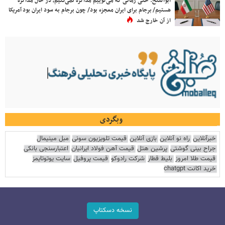
ابوالفتح: حتی زمانی که می‌گوییم مذاکره نمی‌کنیم، در حال مذاکره
هستیم/ برجام برای ایران معجزه بود/ چون برجام به سود ایران بود آمریکا
از آن خارج شد
وبگردی
خبرآنلاین
راه نو آنلاین
بازی آنلاین
قیمت تلویزیون سونی
مبل مینیمال
جراح بینی گوشتی
پرشین هتل
قیمت آهن فولاد ایرانیان
اعتبارسنجی بانکی
قیمت طلا امروز
بلیط قطار
شرکت رادوکو
قیمت پروفیل
سایت یوتوتایمز
خرید اکانت chatgpt
نسخه دسکتاپ