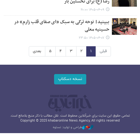
رضا (ع) برای نخستین بار
۱۴۰۵-۰۴-۰۹ ۲۰:۰۰
ببینید| نوحه ترکی به سبک «ای صفای قلب زارم» در
حسینیه معلی
۱۴۰۵-۰۴-۰۷ ۲۳:۵۰
قبلی
۱
۲
۳
۴
۵
بعدی
نسخه دسکتاپ
تمامی حقوق این سایت برای خبرآنلاین محفوظ است. نقل مطالب با ذکر منبع بلامانع است.
Copyright © 2025 khabaronline News Agancy, All rights reserved
طراحی و تولید: نستوه