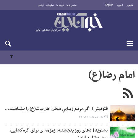
فارسی
العربية
English
تماس با ما
درباره ما
تبلیغات
آرشیو
جمعه ۱۶ مرداد ۱۴۰۵
امام رضا(ع)
فتوتیتر | اگر مردم زیباییِ سخن اهل‌بیت(ع) را بشناسند...
۱۴۰۵-۰۵-۱۵ ۲۲:۰۱
بشنوید| دعای روز پنجشنبه؛ زمزمه‌ای برای گره‌گشایی،
رزق حلال و آرامش