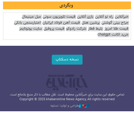
وبگردی
خبرآنلاین
راه نو آنلاین
بازی آنلاین
قیمت تلویزیون سونی
مبل مینیمال
جراح بینی گوشتی
پرشین هتل
قیمت آهن فولاد ایرانیان
اعتبارسنجی بانکی
قیمت طلا امروز
بلیط قطار
شرکت رادوکو
قیمت پروفیل
سایت یوتوتایمز
خرید اکانت chatgpt
نسخه دسکتاپ
تمامی حقوق این سایت برای خبرآنلاین محفوظ است. نقل مطالب با ذکر منبع بلامانع است.
Copyright © 2025 khabaronline News Agancy, All rights reserved
طراحی و تولید: نستوه