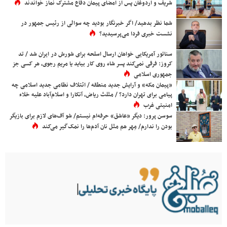
شریف و اردوغان پس از امضای پیمان دفاع مشترک نماز خواندند
شما نظر بدهید/ اگر خبرنگار بودید چه سوالی از رئیس جمهور در
نشست خبری فردا می‌پرسیدید؟
سناتور آمریکایی خواهان ارسال اسلحه برای شورش در ایران شد / تد
کروز: فرقی نمی‌کند پسر شاه روی کار بیاید یا مریم رجوی، هر کسی جز
جمهوری اسلامی
«پیمان مکه» و آرایش جدید منطقه / ائتلاف نظامی جدید اسلامی چه
پیامی برای تهران دارد؟ / مثلث ریاض، آنکارا و اسلام‌آباد علیه خلاء
امنیتی غرب
سوسن پرور: دیگر «عاشق» حرفه‌ام نیستم/ شو آف‌های لازم برای بازیگر
بودن را ندارم/ مِهر هم مثل نان آدم‌ها را نمک‌گیر می‌کند