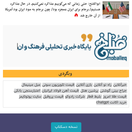
ابوالفتح: حتی زمانی که می‌گوییم مذاکره نمی‌کنیم، در حال مذاکره
هستیم/ برجام برای ایران معجزه بود/ چون برجام به سود ایران بود آمریکا
از آن خارج شد
وبگردی
خبرآنلاین
راه نو آنلاین
بازی آنلاین
قیمت تلویزیون سونی
مبل مینیمال
جراح بینی گوشتی
پرشین هتل
قیمت آهن فولاد ایرانیان
اعتبارسنجی بانکی
قیمت طلا امروز
بلیط قطار
شرکت رادوکو
قیمت پروفیل
سایت یوتوتایمز
خرید اکانت chatgpt
نسخه دسکتاپ