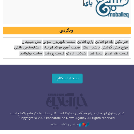
وبگردی
خبرآنلاین
راه نو آنلاین
بازی آنلاین
قیمت تلویزیون سونی
مبل مینیمال
جراح بینی گوشتی
پرشین هتل
قیمت آهن فولاد ایرانیان
اعتبارسنجی بانکی
قیمت طلا امروز
بلیط قطار
شرکت رادوکو
قیمت پروفیل
سایت یوتوتایمز
نسخه دسکتاپ
تمامی حقوق این سایت برای خبرآنلاین محفوظ است. نقل مطالب با ذکر منبع بلامانع است.
Copyright © 2025 khabaronline News Agancy, All rights reserved
طراحی و تولید: نستوه