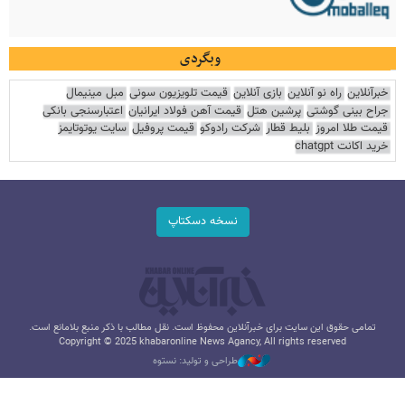
وبگردی
خبرآنلاین
راه نو آنلاین
بازی آنلاین
قیمت تلویزیون سونی
مبل مینیمال
جراح بینی گوشتی
پرشین هتل
قیمت آهن فولاد ایرانیان
اعتبارسنجی بانکی
قیمت طلا امروز
بلیط قطار
شرکت رادوکو
قیمت پروفیل
سایت یوتوتایمز
خرید اکانت chatgpt
نسخه دسکتاپ
تمامی حقوق این سایت برای خبرآنلاین محفوظ است. نقل مطالب با ذکر منبع بلامانع است.
Copyright © 2025 khabaronline News Agancy, All rights reserved
طراحی و تولید: نستوه