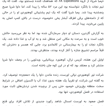
«پمبا شرپا» از گروه ۸K Expeditions که هماهنگ کننده جستجو بود، گفت که یک
تیم نجات با بالگرد نتوانسته بود این مرد ۵۲ ساله را پیدا کند، اما داوا شرپا صبح
پنجشنبه پیدا شد. پمبا شرپا گفت که یک تیم پشتیبانی کوهنوردی او را در حالی
که از دامنه‌های برفی اطراف آبشار یخی «خومبو»، درست در بالای کمپ اصلی به
پایین می‌خزید، پیدا کردند.
به گزارش گاردین، دستان او دچار سرمازدگی شده بود اما به نظر می‌رسید حالش
خوب است و به سرعت به مکانی امن منتقل شد و به او آب و غذا داده شد. یک
بالگرد نجات او را به بیمارستانی در کاتماندو برد، جایی که همسر و دخترش که
قبلاً مراسم تشییع جنازه را آغاز کرده بودند، منتظرش بودند.
اوایل این هفته، کریس ترال، کوهنورد بریتانیایی، ویدئویی را در وصف داوا شرپا
منتشر کرد و معتقد بود که او در این کوه جان باخته است.
شرکت تور کوهنوردی نپالی اورست، زنده ماندن داوا را یک «معجزه» توصیف کرد.
به گفته این شرکت، او تقریباً یک هفته بدون غذا، آب یا اکسیژن اضافی در شرایط
سخت منطقه یخ‌ریزش خومبو، حتی پس از برچیده شدن نردبان‌های ثابت مورد
استفاده در فصل کوهنوردی، تنها بود.
فصل صعود به اورست امسال شاهد رکورد جدیدی از تلاش افراد برای فتح