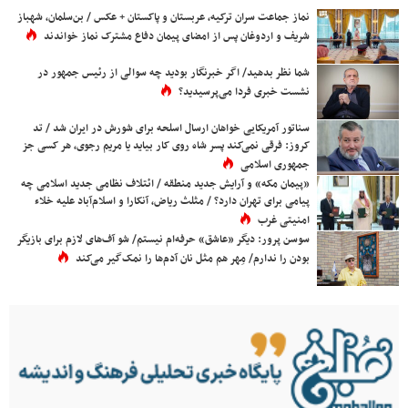
نماز جماعت سران ترکیه، عربستان و پاکستان + عکس / بن‌سلمان، شهباز
شریف و اردوغان پس از امضای پیمان دفاع مشترک نماز خواندند
شما نظر بدهید/ اگر خبرنگار بودید چه سوالی از رئیس جمهور در
نشست خبری فردا می‌پرسیدید؟
سناتور آمریکایی خواهان ارسال اسلحه برای شورش در ایران شد / تد
کروز: فرقی نمی‌کند پسر شاه روی کار بیاید یا مریم رجوی، هر کسی جز
جمهوری اسلامی
«پیمان مکه» و آرایش جدید منطقه / ائتلاف نظامی جدید اسلامی چه
پیامی برای تهران دارد؟ / مثلث ریاض، آنکارا و اسلام‌آباد علیه خلاء
امنیتی غرب
سوسن پرور: دیگر «عاشق» حرفه‌ام نیستم/ شو آف‌های لازم برای بازیگر
بودن را ندارم/ مِهر هم مثل نان آدم‌ها را نمک‌گیر می‌کند