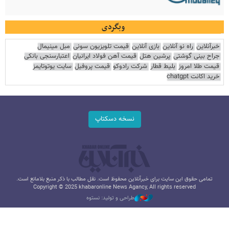
وبگردی
خبرآنلاین
راه نو آنلاین
بازی آنلاین
قیمت تلویزیون سونی
مبل مینیمال
جراح بینی گوشتی
پرشین هتل
قیمت آهن فولاد ایرانیان
اعتبارسنجی بانکی
قیمت طلا امروز
بلیط قطار
شرکت رادوکو
قیمت پروفیل
سایت یوتوتایمز
خرید اکانت chatgpt
نسخه دسکتاپ
تمامی حقوق این سایت برای خبرآنلاین محفوظ است. نقل مطالب با ذکر منبع بلامانع است.
Copyright © 2025 khabaronline News Agancy, All rights reserved
طراحی و تولید: نستوه