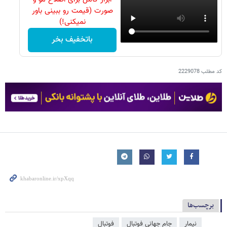
صورت (قیمت رو ببینی باور
نمیکنی!)
باتخفیف بخر
کد مطلب
2229078
برچسب‌ها
نیمار
جام جهانی فوتبال
فوتبال